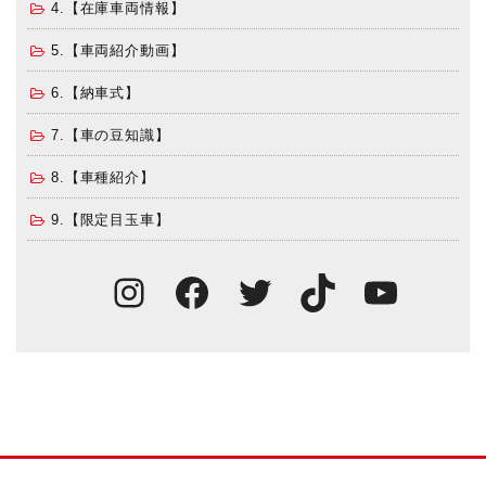
4.【在庫車両情報】
5.【車両紹介動画】
6.【納車式】
7.【車の豆知識】
8.【車種紹介】
9.【限定目玉車】
Instagram
Facebook
Twitter
TikTok
You