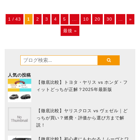
1 / 43
1
2
3
4
5
...
10
20
30
...
»
最後 »
人気の投稿
【徹底比較】トヨタ・ヤリス vs ホンダ・フ
ィットどっちが正解？2025年最新版
【徹底比較】ヤリスクロス vs ヴェゼル｜ど
っちが買い？燃費・評価から選び方まで解
説！
【徹底比較】初心者にもわかる！ムーヴとワ