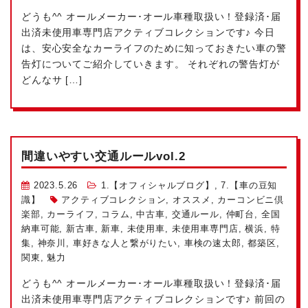
どうも^^ オールメーカー･オール車種取扱い！登録済･届
出済未使用車専門店アクティブコレクションです♪ 今日
は、安心安全なカーライフのために知っておきたい車の警
告灯についてご紹介していきます。 それぞれの警告灯が
どんなサ […]
間違いやすい交通ルールvol.2
2023.5.26
1.【オフィシャルブログ】
,
7.【車の豆知
識】
アクティブコレクション
,
オススメ
,
カーコンビニ倶
楽部
,
カーライフ
,
コラム
,
中古車
,
交通ルール
,
仲町台
,
全国
納車可能
,
新古車
,
新車
,
未使用車
,
未使用車専門店
,
横浜
,
特
集
,
神奈川
,
車好きな人と繋がりたい
,
車検の速太郎
,
都築区
,
関東
,
魅力
どうも^^ オールメーカー･オール車種取扱い！登録済･届
出済未使用車専門店アクティブコレクションです♪ 前回の