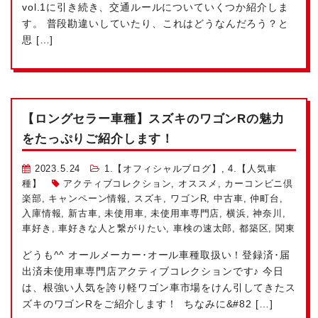
vol.1に引き続き、交通ルールについていくつか紹介しま
す。 普段勘違いしていたり、これはどうなんだろう？と
思 […]
【ロングセラー車種】スズキのワゴンRの魅力
をたっぷりご紹介します！
2023.5.24
1.【オフィシャルブログ】
,
4.【人気車
種】
アクティブコレクション
,
オススメ
,
カーコンビニ倶
楽部
,
キャンペーン情報
,
スズキ
,
ワゴンR
,
中古車
,
仲町台
,
入庫情報
,
新古車
,
未使用車
,
未使用車専門店
,
横浜
,
神奈川
,
車好き
,
車好きな人と繋がりたい
,
車検の速太郎
,
都築区
,
関東
どうも^^ オールメーカー･オール車種取扱い！登録済･届
出済未使用車専門店アクティブコレクションです♪ 今日
は、根強い人気を誇り軽ワゴン車市場をけん引してきたス
ズキのワゴンRをご紹介します！ ちなみに&#82 […]