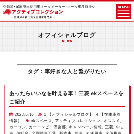
menu
登録済･届出済未使用車オールメーカー･オール車種取扱い
オフィシャルブログ
BLOG
タグ：車好きな人と繋がりたい
あったらいいなを叶える車！三菱 ekスペースを
ご紹介
2023.6.16
1.【オフィシャルブログ】
,
4.【在庫車両
情報】
ekスペース
,
アクティブコレクション
,
オススメ
,
カーコン
,
カーコンビニ倶楽部
,
キャンペーン情報
,
三菱
,
中古
車
,
仲町台
,
全国納車可能
,
新古車
,
新車
,
未使用車
,
未使用車