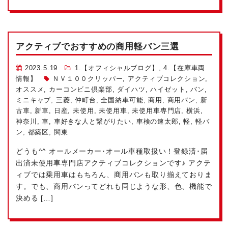
アクティブでおすすめの商用軽バン三選
2023.5.19
1.【オフィシャルブログ】
,
4.【在庫車両
情報】
ＮＶ１００クリッパー
,
アクティブコレクション
,
オススメ
,
カーコンビニ倶楽部
,
ダイハツ
,
ハイゼット
,
バン
,
ミニキャブ
,
三菱
,
仲町台
,
全国納車可能
,
商用
,
商用バン
,
新
古車
,
新車
,
日産
,
未使用
,
未使用車
,
未使用車専門店
,
横浜
,
神奈川
,
車
,
車好きな人と繋がりたい
,
車検の速太郎
,
軽
,
軽バ
ン
,
都築区
,
関東
どうも^^ オールメーカー･オール車種取扱い！登録済･届
出済未使用車専門店アクティブコレクションです♪ アクテ
ィブでは乗用車はもちろん、商用バンも取り揃えておりま
す。でも、商用バンってどれも同じような形、色、機能で
決める […]