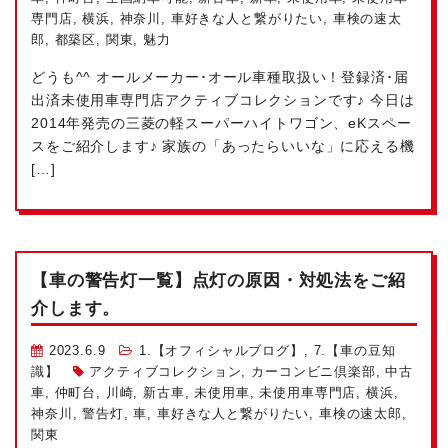
専門店
,
横浜
,
神奈川
,
車好きな人と繋がりたい
,
車検の速太
郎
,
都築区
,
関東
,
魅力
どうも^^ オールメーカー･オール車種取扱い！登録済･届
出済未使用車専門店アクティブコレクションです♪ 今日は
2014年発売の三菱の軽スーパーハイトワゴン、eKスペー
スをご紹介します♪ 家族の「あったらいいな」に応える機
[…]
【車の警告灯一覧】点灯の原因・対処法をご紹
介します。
2023.6.9
1.【オフィシャルブログ】
,
7.【車の豆知
識】
アクティブコレクション
,
カーコンビニ倶楽部
,
中古
車
,
仲町台
,
川崎
,
新古車
,
未使用車
,
未使用車専門店
,
横浜
,
神奈川
,
警告灯
,
車
,
車好きな人と繋がりたい
,
車検の速太郎
,
関東