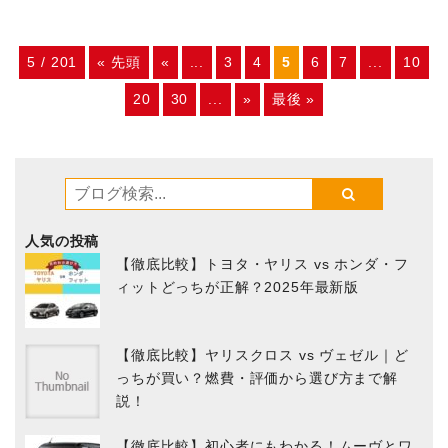
5 / 201
« 先頭
«
...
3
4
5
6
7
...
10
20
30
...
»
最後 »
人気の投稿
【徹底比較】トヨタ・ヤリス vs ホンダ・フ
ィットどっちが正解？2025年最新版
【徹底比較】ヤリスクロス vs ヴェゼル｜ど
っちが買い？燃費・評価から選び方まで解
説！
【徹底比較】初心者にもわかる！ムーヴとワ