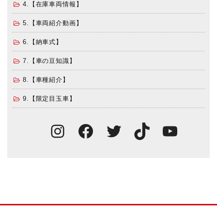
4.【在庫車両情報】
5.【車両紹介動画】
6.【納車式】
7.【車の豆知識】
8.【車種紹介】
9.【限定目玉車】
Instagram
Facebook
Twitter
TikTok
You