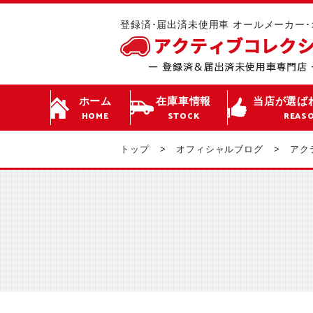
登録済･届出済未使用車 オールメーカー
ホーム
在庫車情報
当店が選ば
HOME
STOCK
REAS
トップ
オフィシャルブログ
アク