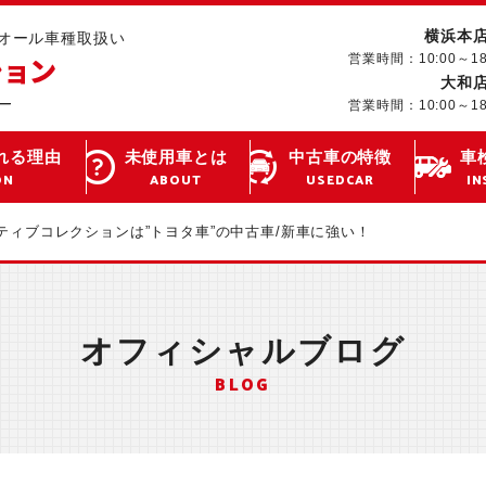
横浜本
･オール車種取扱い
営業時間：10:00～1
大和
営業時間：10:00～1
れる理由
未使用車とは
中古車の特徴
車
ON
ABOUT
USEDCAR
IN
ティブコレクションは”トヨタ車”の中古車/新車に強い！
オフィシャルブログ
BLOG