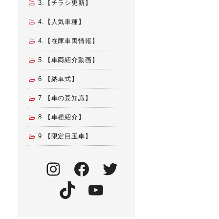
3.【チラシ更新】
4.【人気車種】
4.【在庫車両情報】
5.【車両紹介動画】
6.【納車式】
7.【車の豆知識】
8.【車種紹介】
9.【限定目玉車】
Instagram
Facebook
Twitter
TikTok
YouTube