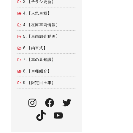
3.【チラシ更新】
4.【人気車種】
4.【在庫車両情報】
5.【車両紹介動画】
6.【納車式】
7.【車の豆知識】
8.【車種紹介】
9.【限定目玉車】
Instagram
Facebook
Twitter
TikTok
YouTube