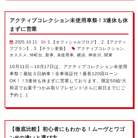
アクティブコレクション未使用車祭！3連休も休
まずに営業
2025.10.11
1.【オフィシャルブログ】
,
2.【アクティ
ブプラン】
,
3.【チラシ更新】
アクティブコレクション
,
オススメ
,
仲町台
,
新車
,
未使用車
,
横浜
,
神奈川
,
関東
10月11日～10月17日は、アクティブコレクション未使用
車祭！最短３日納車！全車保証付！最長120回ローン
OK！！3連休も休まずに営業しております。限定50組!大
和店でお菓子つかみ取りプレゼント!さらに前日までにご
予約 […]
【徹底比較】初心者にもわかる！ムーヴとワゴ
ンRの違いと選び方