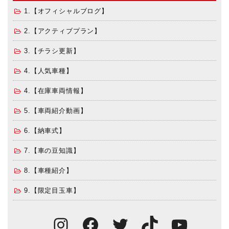
1.【オフィシャルブログ】
2.【アクティブプラン】
3.【チラシ更新】
4.【人気車種】
4.【在庫車両情報】
5.【車両紹介動画】
6.【納車式】
7.【車の豆知識】
8.【車種紹介】
9.【限定目玉車】
Instagram
Facebook
Twitter
TikTok
You