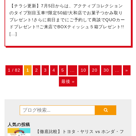
【チラシ更新】7月5日からは、アクティブコレクション
のタイプ別目玉車!!限定50組!大和店でお菓子つかみ取り
プレゼント!さらに前日までにご予約して商談でQUOカー
ドプレゼント!!ご来店でBOXティッシュ５箱プレゼント!!
[…]
1 / 82
1
2
3
4
5
...
10
20
30
...
»
最後 »
人気の投稿
【徹底比較】トヨタ・ヤリス vs ホンダ・フ