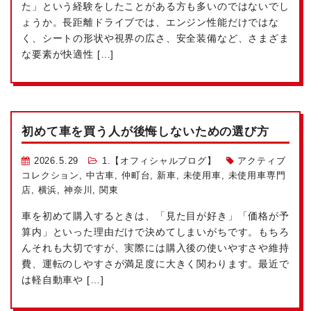
た」という経験をしたことがある方も多いのではないでし
ょうか。長距離ドライブでは、エンジン性能だけではな
く、シートの形状や視界の広さ、安全装備など、さまざま
な要素が快適性 […]
初めて車を買う人が後悔しないための選び方
2026.5.29
1.【オフィシャルブログ】
アクティブ
コレクション
,
中古車
,
仲町台
,
新車
,
未使用車
,
未使用車専門
店
,
横浜
,
神奈川
,
関東
車を初めて購入するときは、「見た目が好き」「価格が予
算内」といった理由だけで決めてしまいがちです。もちろ
んそれも大切ですが、実際には購入後の使いやすさや維持
費、運転のしやすさが満足度に大きく関わります。最近で
は軽自動車や […]