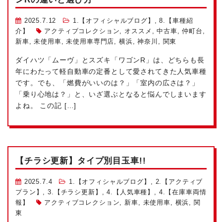
2025.7.12
1.【オフィシャルブログ】
,
8.【車種紹
介】
アクティブコレクション
,
オススメ
,
中古車
,
仲町台
,
新車
,
未使用車
,
未使用車専門店
,
横浜
,
神奈川
,
関東
ダイハツ「ムーヴ」とスズキ「ワゴンR」は、どちらも長
年にわたって軽自動車の定番として愛されてきた人気車種
です。でも、「燃費がいいのは？」「室内の広さは？」
「乗り心地は？」と、いざ選ぶとなると悩んでしまいます
よね。 この記 […]
【チラシ更新】タイプ別目玉車!!
2025.7.4
1.【オフィシャルブログ】
,
2.【アクティブ
プラン】
,
3.【チラシ更新】
,
4.【人気車種】
,
4.【在庫車両情
報】
アクティブコレクション
,
新車
,
未使用車
,
横浜
,
関
東