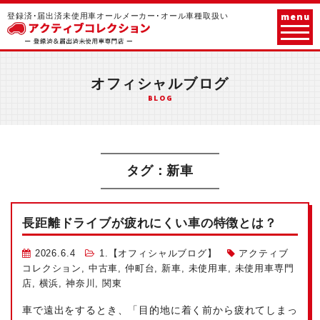
menu
登録済･届出済未使用車オールメーカー･オール車種取扱い
オフィシャルブログ
BLOG
タグ：新車
長距離ドライブが疲れにくい車の特徴とは？
2026.6.4
1.【オフィシャルブログ】
アクティブ
コレクション
,
中古車
,
仲町台
,
新車
,
未使用車
,
未使用車専門
店
,
横浜
,
神奈川
,
関東
車で遠出をするとき、「目的地に着く前から疲れてしまっ