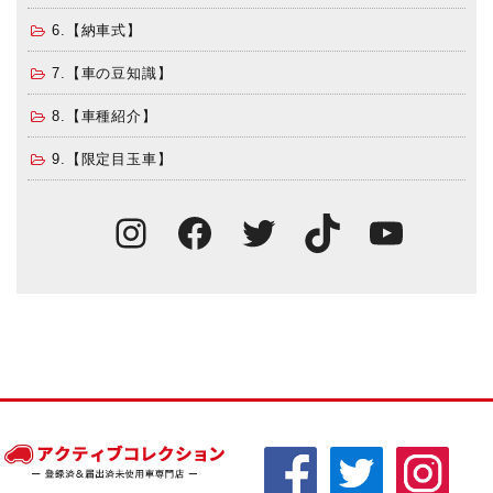
6.【納車式】
7.【車の豆知識】
8.【車種紹介】
9.【限定目玉車】
Instagram
Facebook
Twitter
TikTok
You