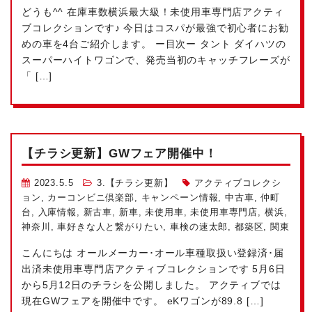
どうも^^ 在庫車数横浜最大級！未使用車専門店アクティ
ブコレクションです♪ 今日はコスパが最強で初心者
にお勧
めの車を4台ご紹介します。 ー目次ー タント ダイハツの
スーパーハイトワゴンで、発売当初のキャッチフレーズが
「 […]
【チラシ更新】GWフェア開催中！
2023.5.5
3.【チラシ更新】
アクティブコレクシ
ョン
,
カーコンビニ倶楽部
,
キャンペーン情報
,
中古車
,
仲町
台
,
入庫情報
,
新古車
,
新車
,
未使用車
,
未使用車専門店
,
横浜
,
神奈川
,
車好きな人と繋がりたい
,
車検の速太郎
,
都築区
,
関東
こんにちは
オールメーカー･オール車種取扱い
登録済･届
出済未使用車専門店アクティブコレクションです
5月6日
から5月12日のチラシを公開しました。 アクティブでは
現在GWフェアを開催中です。 eKワゴンが89.8 […]