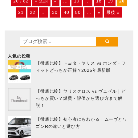
20 / 82
« 先頭
«
...
10
...
18
19
20
21
22
...
30
40
50
...
»
最後 »
人気の投稿
【徹底比較】トヨタ・ヤリス vs ホンダ・フ
ィットどっちが正解？2025年最新版
【徹底比較】ヤリスクロス vs ヴェゼル｜ど
っちが買い？燃費・評価から選び方まで解
説！
【徹底比較】初心者にもわかる！ムーヴとワ
ゴンRの違いと選び方