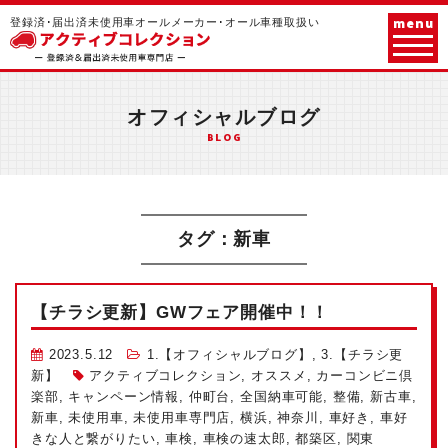
menu
登録済･届出済未使用車オールメーカー･オール車種取扱い
オフィシャルブログ
BLOG
タグ：新車
【チラシ更新】GWフェア開催中！！
2023.5.12
1.【オフィシャルブログ】
,
3.【チラシ更
新】
アクティブコレクション
,
オススメ
,
カーコンビニ倶
楽部
,
キャンペーン情報
,
仲町台
,
全国納車可能
,
整備
,
新古車
,
新車
,
未使用車
,
未使用車専門店
,
横浜
,
神奈川
,
車好き
,
車好
きな人と繋がりたい
,
車検
,
車検の速太郎
,
都築区
,
関東