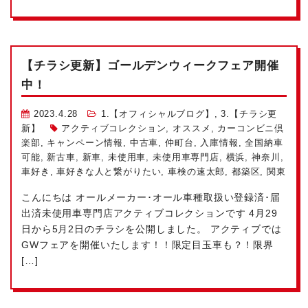
【チラシ更新】ゴールデンウィークフェア開催
中！
2023.4.28
1.【オフィシャルブログ】
,
3.【チラシ更
新】
アクティブコレクション
,
オススメ
,
カーコンビニ倶
楽部
,
キャンペーン情報
,
中古車
,
仲町台
,
入庫情報
,
全国納車
可能
,
新古車
,
新車
,
未使用車
,
未使用車専門店
,
横浜
,
神奈川
,
車好き
,
車好きな人と繋がりたい
,
車検の速太郎
,
都築区
,
関東
こんにちは
オールメーカー･オール車種取扱い
登録済･届
出済未使用車専門店アクティブコレクションです
4月29
日から5月2日のチラシを公開しました。 アクティブでは
GWフェアを開催いたします！！限定目玉車も？！限界
[…]