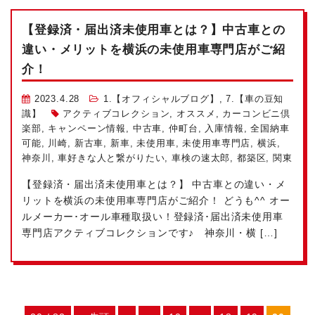
【登録済・届出済未使用車とは？】中古車との
違い・メリットを横浜の未使用車専門店がご紹
介！
2023.4.28
1.【オフィシャルブログ】
,
7.【車の豆知
識】
アクティブコレクション
,
オススメ
,
カーコンビニ倶
楽部
,
キャンペーン情報
,
中古車
,
仲町台
,
入庫情報
,
全国納車
可能
,
川崎
,
新古車
,
新車
,
未使用車
,
未使用車専門店
,
横浜
,
神奈川
,
車好きな人と繋がりたい
,
車検の速太郎
,
都築区
,
関東
【登録済・届出済未使用車とは？】 中古車との違い・メ
リットを横浜の未使用車専門店がご紹介！ どうも^^ オー
ルメーカー･オール車種取扱い！登録済･届出済未使用車
専門店アクティブコレクションです♪ 神奈川・横 […]