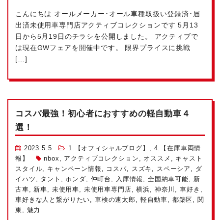
こんにちは
オールメーカー･オール車種取扱い
登録済･届
出済未使用車専門店アクティブコレクションです
5月13
日から5月19日のチラシを公開しました。 アクティブで
は現在GWフェアを開催中です。 限界プライスに挑戦
[…]
コスパ最強！初心者におすすめの軽自動車４
選！
2023.5.5
1.【オフィシャルブログ】
,
4.【在庫車両情
報】
nbox
,
アクティブコレクション
,
オススメ
,
キャスト
スタイル
,
キャンペーン情報
,
コスパ
,
スズキ
,
スペーシア
,
ダ
イハツ
,
タント
,
ホンダ
,
仲町台
,
入庫情報
,
全国納車可能
,
新
古車
,
新車
,
未使用車
,
未使用車専門店
,
横浜
,
神奈川
,
車好き
,
車好きな人と繋がりたい
,
車検の速太郎
,
軽自動車
,
都築区
,
関
東
,
魅力