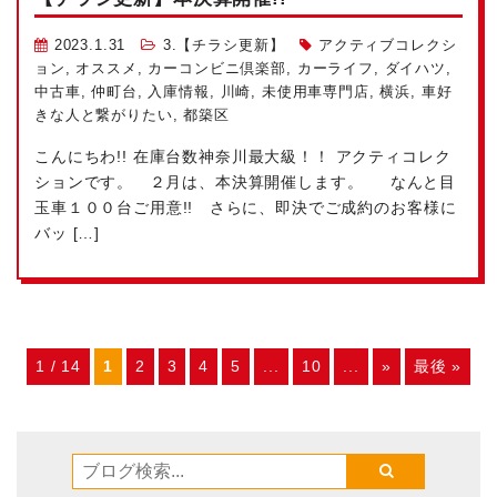
2023.1.31
3.【チラシ更新】
アクティブコレクシ
ョン
,
オススメ
,
カーコンビニ倶楽部
,
カーライフ
,
ダイハツ
,
中古車
,
仲町台
,
入庫情報
,
川崎
,
未使用車専門店
,
横浜
,
車好
きな人と繋がりたい
,
都築区
こんにちわ!! 在庫台数神奈川最大級！！ アクティコレク
ションです。 ２月は、本決算開催します。 なんと目
玉車１００台ご用意!! さらに、即決でご成約のお客様に
バッ […]
1 / 14
1
2
3
4
5
...
10
...
»
最後 »