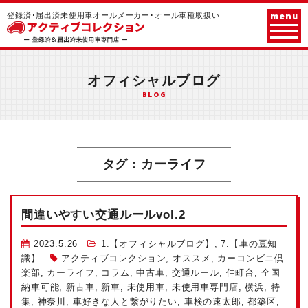
menu
登録済･届出済未使用車オールメーカー･オール車種取扱い
オフィシャルブログ
BLOG
タグ：カーライフ
間違いやすい交通ルールvol.2
2023.5.26
1.【オフィシャルブログ】
,
7.【車の豆知
識】
アクティブコレクション
,
オススメ
,
カーコンビニ倶
楽部
,
カーライフ
,
コラム
,
中古車
,
交通ルール
,
仲町台
,
全国
納車可能
,
新古車
,
新車
,
未使用車
,
未使用車専門店
,
横浜
,
特
集
,
神奈川
,
車好きな人と繋がりたい
,
車検の速太郎
,
都築区
,