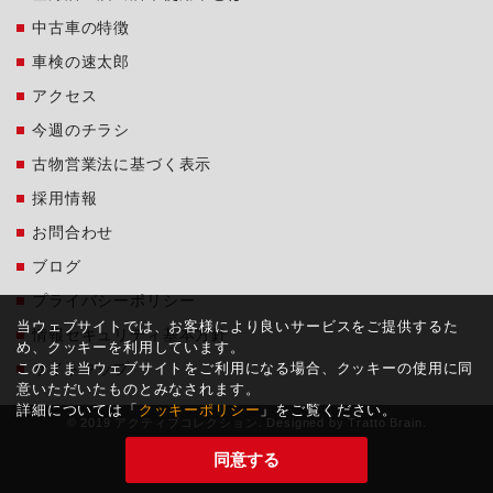
中古車の特徴
車検の速太郎
アクセス
今週のチラシ
古物営業法に基づく表示
採用情報
お問合わせ
ブログ
プライバシーポリシー
当ウェブサイトでは、お客様により良いサービスをご提供するた
情報セキュリティ基本方針
め、クッキーを利用しています。
このまま当ウェブサイトをご利用になる場合、クッキーの使用に同
サイトマップ
意いただいたものとみなされます。
詳細については「
クッキーポリシー
」をご覧ください。
© 2019 アクティブコレクション. Designed by
Tratto Brain
.
同意する