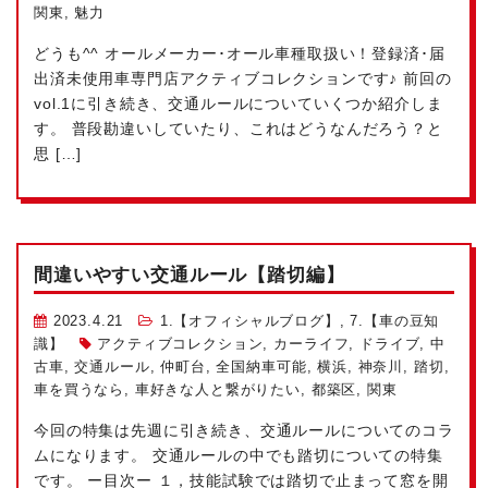
関東
,
魅力
どうも^^ オールメーカー･オール車種取扱い！登録済･届
出済未使用車専門店アクティブコレクションです♪ 前回の
vol.1に引き続き、交通ルールについていくつか紹介しま
す。 普段勘違いしていたり、これはどうなんだろう？と
思 […]
間違いやすい交通ルール【踏切編】
2023.4.21
1.【オフィシャルブログ】
,
7.【車の豆知
識】
アクティブコレクション
,
カーライフ
,
ドライブ
,
中
古車
,
交通ルール
,
仲町台
,
全国納車可能
,
横浜
,
神奈川
,
踏切
,
車を買うなら
,
車好きな人と繋がりたい
,
都築区
,
関東
今回の特集は先週に引き続き、交通ルールについてのコラ
ムになります。 交通ルールの中でも踏切についての特集
です。 ー目次ー １，技能試験では踏切で止まって窓を開