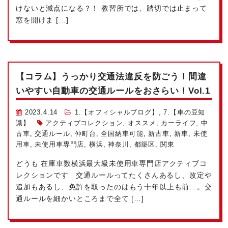
けないと減点になる？！ 教習所では、踏切では止まって
窓を開けま […]
【コラム】うっかり交通法違反を防ごう！間違
いやすい自動車の交通ルールをおさらい！Vol.1
2023.4.14
1.【オフィシャルブログ】
,
7.【車の豆知
識】
アクティブコレクション
,
オススメ
,
カーライフ
,
中
古車
,
交通ルール
,
仲町台
,
全国納車可能
,
新古車
,
新車
,
未使
用車
,
未使用車専門店
,
横浜
,
神奈川
,
都築区
,
関東
どうも
在庫車数横浜最大級
未使用車専門店アクティブコ
レクションです
交通ルールってたくさんあるし、改定や
追加もあるし、免許を取ったのはもう十年以上も前…。交
通ルールを細かいところまで全て […]