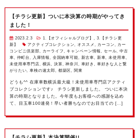
【チラシ更新】ついに本決算の時期がやってき
ました！
2023.2.3
1.【オフィシャルブログ】
,
3.【チラシ更
新】
アクティブコレクション
,
オススメ
,
カーコン
,
カー
コンビニ倶楽部
,
カーライフ
,
キャンペーン情報
,
セール
,
中古
車
,
仲町台
,
入庫情報
,
全国納車可能
,
新古車
,
新車
,
未使用車
,
未使用車専門店
,
横浜
,
決算
,
神奈川
,
車好き
,
車好きな人と繋
がりたい
,
車検の速太郎
,
都築区
,
関東
どうも^^ 在庫車数横浜最大級！未使用車専門店アクティ
ブコレクションです♪ チラシ更新しました。 ついに本決
算の時期となりました。今年度もお客様への感謝を込め
て、目玉車100連発！早い者勝ちなのでお目当ての […]
【チラシ更新】本決算開催!!