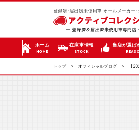
登録済･届出済未使用車 オールメーカー
ホーム
在庫車情報
当店が選ば
HOME
STOCK
REAS
トップ
オフィシャルブログ
【2