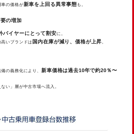
新車を上回る異常事態
用車の価格が
も。
需要の増加
外バイヤーにとって割安
に。
国内在庫が減り、価格が上昇
の高いブランドは
。
新車価格は過去10年で約20％〜
装備の義務化により、
えない」層が中古市場へ流入。