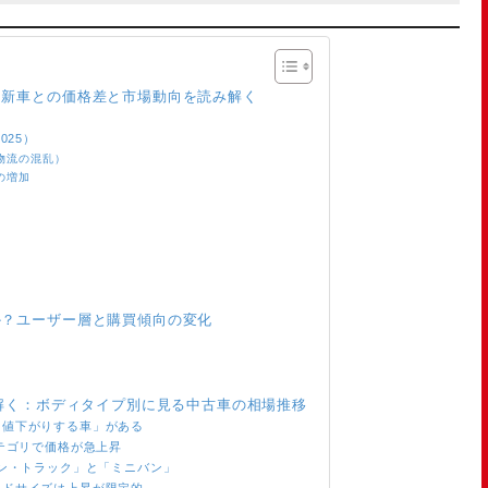
？新車との価格差と市場動向を読み解く
025）
物流の混乱）
の増加
か？ユーザー層と購買傾向の変化
み解く：ボディタイプ別に見る中古車の相場推移
「値下がりする車」がある
カテゴリで価格が急上昇
バン・トラック」と「ミニバン」