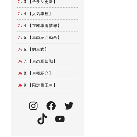
3.【チラシ更新】
4.【人気車種】
4.【在庫車両情報】
5.【車両紹介動画】
6.【納車式】
7.【車の豆知識】
8.【車種紹介】
9.【限定目玉車】
Instagram
Facebook
Twitter
TikTok
YouTube