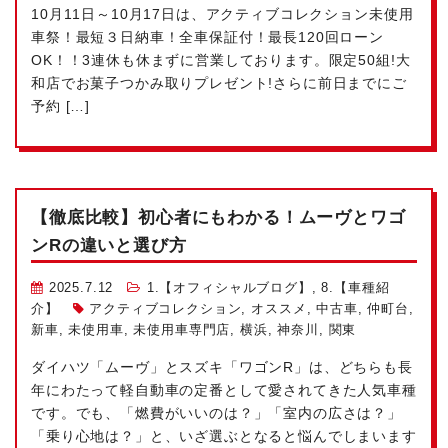
10月11日～10月17日は、アクティブコレクション未使用
車祭！最短３日納車！全車保証付！最長120回ローン
OK！！3連休も休まずに営業しております。限定50組!大
和店でお菓子つかみ取りプレゼント!さらに前日までにご
予約 […]
【徹底比較】初心者にもわかる！ムーヴとワゴ
ンRの違いと選び方
2025.7.12
1.【オフィシャルブログ】
,
8.【車種紹
介】
アクティブコレクション
,
オススメ
,
中古車
,
仲町台
,
新車
,
未使用車
,
未使用車専門店
,
横浜
,
神奈川
,
関東
ダイハツ「ムーヴ」とスズキ「ワゴンR」は、どちらも長
年にわたって軽自動車の定番として愛されてきた人気車種
です。でも、「燃費がいいのは？」「室内の広さは？」
「乗り心地は？」と、いざ選ぶとなると悩んでしまいます