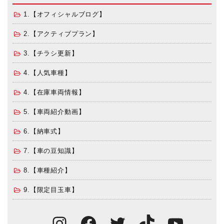
1.【オフィシャルブログ】
2.【アクティブプラン】
3.【チラシ更新】
4.【人気車種】
4.【在庫車両情報】
5.【車両紹介動画】
6.【納車式】
7.【車の豆知識】
8.【車種紹介】
9.【限定目玉車】
Instagram
Facebook
Twitter
TikTok
You