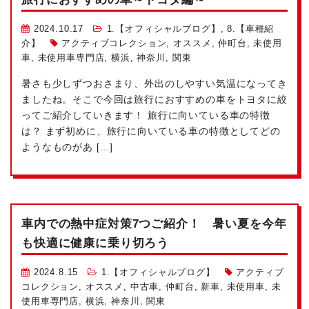
2024.10.17
1.【オフィシャルブログ】
,
8.【車種紹
介】
アクティブコレクション
,
オススメ
,
仲町台
,
未使用
車
,
未使用車専門店
,
横浜
,
神奈川
,
関東
暑さも少しずつおさまり、外出のしやすい気温になってき
ましたね。そこで今回は旅行におすすめの車をトヨタに絞
ってご紹介していきます！ 旅行に向いている車の特徴
は？ まず初めに、旅行に向いている車の特徴としてどの
ようなものがあ […]
車内での熱中症対策7つご紹介！ 暑い夏を今年
も快適に健康に乗り切ろう
2024.8.15
1.【オフィシャルブログ】
アクティブ
コレクション
,
オススメ
,
中古車
,
仲町台
,
新車
,
未使用車
,
未
使用車専門店
,
横浜
,
神奈川
,
関東