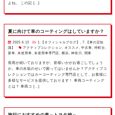
よね。 この記 […]
夏に向けて車のコーティングはしていますか？
2025.6.13
1.【オフィシャルブログ】
,
7.【車の豆知
識】
アクティブコレクション
,
オススメ
,
中古車
,
仲町台
,
新車
,
未使用車
,
未使用車専門店
,
横浜
,
神奈川
,
関東
長雨が続いておりますが、皆様いかがお過ごしでしょう
か。車の水垢のせいで困ってはいませんか？アクティブコ
レクションではカーコーティング専門店として、お客様に
多様なサービスを提供しております！ 車両コーティング
とは？ 車両コ […]
旅行におすすめの車～トヨタ編～