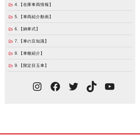
4.【在庫車両情報】
5.【車両紹介動画】
6.【納車式】
7.【車の豆知識】
8.【車種紹介】
9.【限定目玉車】
Instagram
Facebook
Twitter
TikTok
You