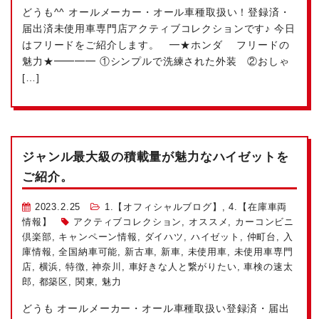
どうも^^ オールメーカー・オール車種取扱い！登録済・
届出済未使用車専門店アクティブコレクションです♪ 今日
はフリードをご紹介します。 ━★ホンダ フリードの
魅力★━━━━ ①シンプルで洗練された外装 ②おしゃ
[…]
ジャンル最大級の積載量が魅力なハイゼットを
ご紹介。
2023.2.25
1.【オフィシャルブログ】
,
4.【在庫車両
情報】
アクティブコレクション
,
オススメ
,
カーコンビニ
倶楽部
,
キャンペーン情報
,
ダイハツ
,
ハイゼット
,
仲町台
,
入
庫情報
,
全国納車可能
,
新古車
,
新車
,
未使用車
,
未使用車専門
店
,
横浜
,
特徴
,
神奈川
,
車好きな人と繋がりたい
,
車検の速太
郎
,
都築区
,
関東
,
魅力
どうも
オールメーカー・オール車種取扱い
登録済・届出