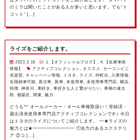
のミラは聞いたことがある人が多いと思います。でも“ト
コット” […]
ライズをご紹介します。
2023.2.18
1.【オフィシャルブログ】
,
4.【在庫車両
情報】
アクティブコレクション
,
オススメ
,
カーコンビニ
倶楽部
,
キャンペーン情報
,
トヨタ
,
ライズ
,
仲町台
,
入庫情報
,
全国納車可能
,
新古車
,
新車
,
未使用車
,
未使用車専門店
,
横浜
,
特徴
,
神奈川
,
車好き
,
車好きな人と繋がりたい
,
車検の速太
郎
,
都築区
,
関東
,
魅力
どうも^^ オールメーカー・オール車種取扱い！登録済・
届出済未使用車専門店アクティブコレクションです♪ 今日
はトヨタのライズについてご紹介します。 ━★ライズの
魅力とは★━━━━━━━━━ ①迫力のあるエクステリ
ア ②コ […]