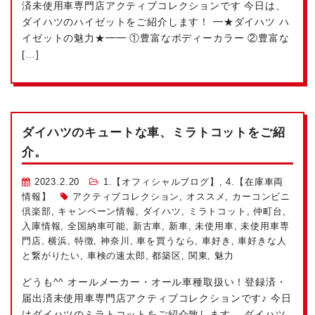
済未使用車専門店アクティブコレクションです
今日は、
ダイハツのハイゼットをご紹介します！ ━★ダイハツ ハ
イゼットの魅力★━━ ①豊富なボディーカラー ②豊富な
[…]
ダイハツのキュートな車、ミラトコットをご紹
介。
2023.2.20
1.【オフィシャルブログ】
,
4.【在庫車両
情報】
アクティブコレクション
,
オススメ
,
カーコンビニ
倶楽部
,
キャンペーン情報
,
ダイハツ
,
ミラトコット
,
仲町台
,
入庫情報
,
全国納車可能
,
新古車
,
新車
,
未使用車
,
未使用車専
門店
,
横浜
,
特徴
,
神奈川
,
車を買うなら
,
車好き
,
車好きな人
と繋がりたい
,
車検の速太郎
,
都築区
,
関東
,
魅力
どうも^^ オールメーカー・オール車種取扱い！登録済・
届出済未使用車専門店アクティブコレクションです♪ 今日
はダイハツのミラトコットをご紹介致します。 ダイハツ