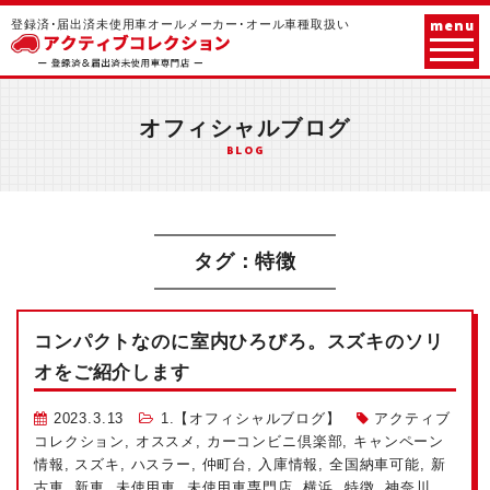
menu
登録済･届出済未使用車オールメーカー･オール車種取扱い
オフィシャルブログ
BLOG
タグ：特徴
コンパクトなのに室内ひろびろ。スズキのソリ
オをご紹介します
2023.3.13
1.【オフィシャルブログ】
アクティブ
コレクション
,
オススメ
,
カーコンビニ倶楽部
,
キャンペーン
情報
,
スズキ
,
ハスラー
,
仲町台
,
入庫情報
,
全国納車可能
,
新
古車
,
新車
,
未使用車
,
未使用車専門店
,
横浜
,
特徴
,
神奈川
,