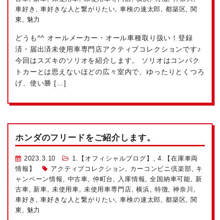
車好き
,
車好きな人と繋がりたい
,
車検の速太郎
,
都築区
,
関
東
,
魅力
どうも^^ オールメーカー・オール車種取り扱い！登録
済・届出済未使用車専門店アクティブコレクションです♪
今回はスズキのソリオを紹介します。 ソリオはコンパク
トカーとは思えないほどの広々室内で、ゆったりとくつろ
げ、使い勝 […]
ホンダのフリードをご紹介します。
2023.3.10
1.【オフィシャルブログ】
,
4.【在庫車両
情報】
アクティブコレクション
,
カーコンビニ倶楽部
,
キ
ャンペーン情報
,
中古車
,
仲町台
,
入庫情報
,
全国納車可能
,
新
古車
,
新車
,
未使用車
,
未使用車専門店
,
横浜
,
特徴
,
神奈川
,
車好き
,
車好きな人と繋がりたい
,
車検の速太郎
,
都築区
,
関
東
,
魅力