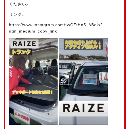
ください♪
リンク↓
https://www.instagram.com/tv/CZtHn5_ABek/?
utm_medium=copy_link