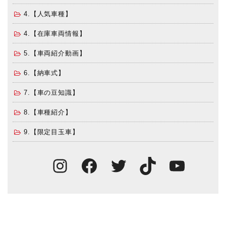
4.【人気車種】
4.【在庫車両情報】
5.【車両紹介動画】
6.【納車式】
7.【車の豆知識】
8.【車種紹介】
9.【限定目玉車】
Instagram
Facebook
Twitter
TikTok
You