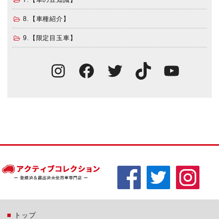
8.【車種紹介】
9.【限定目玉車】
Instagram
Facebook
Twitter
TikTok
You
トップ