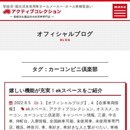
menu
登録済･届出済未使用車オールメーカー･オール車種取扱い
オフィシャルブログ
BLOG
タグ：カーコンビニ倶楽部
嬉しい機能が充実！ekスペースをご紹介
2022.8.5
1.【オフィシャルブログ】
,
4.【在庫車両情
報】
ekスペース
,
アクティブコレクション
,
オススメ
,
カ
ーコン
,
カーコンビニ倶楽部
,
キャンペーン情報
,
三菱
,
中古
車
,
仲町台
,
入庫情報
,
全国納車可能
,
未使用車
,
未使用車専門
店
,
横浜
,
神奈川
,
車
,
車好き
,
車好きな人と繋がりたい
,
車検