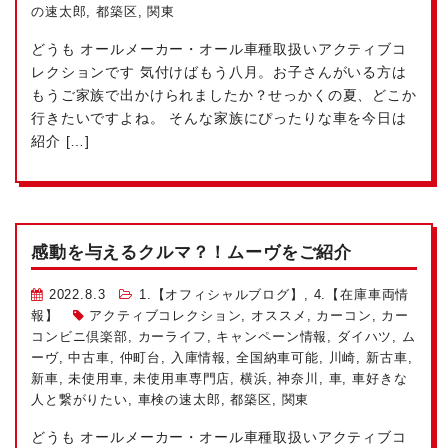
の速太郎
,
都築区
,
関東
どうも
オールメーカー・オール車種取扱い
アクティブコ
レクションです
気付けばもう八月。お子さんがいる方は
もうご家族で出かけられましたか？せっかくの夏、どこか
行きたいですよね。 そんな家族にぴったりな車を今日は
紹介 […]
感動を与えるクルマ？！ムーヴをご紹介
2022.8.3
1.【オフィシャルブログ】
,
4.【在庫車両情
報】
アクティブコレクション
,
オススメ
,
カーコン
,
カー
コンビニ倶楽部
,
カーライフ
,
キャンペーン情報
,
ダイハツ
,
ム
ーヴ
,
中古車
,
仲町台
,
入庫情報
,
全国納車可能
,
川崎
,
新古車
,
新車
,
未使用車
,
未使用車専門店
,
横浜
,
神奈川
,
車
,
車好きな
人と繋がりたい
,
車検の速太郎
,
都築区
,
関東
どうも
オールメーカー・オール車種取扱い
アクティブコ