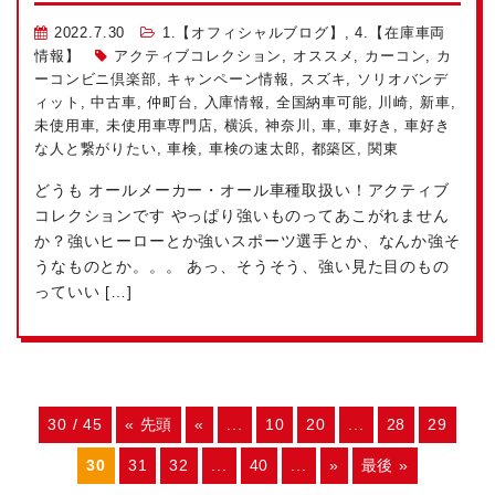
2022.7.30
1.【オフィシャルブログ】
,
4.【在庫車両
情報】
アクティブコレクション
,
オススメ
,
カーコン
,
カ
ーコンビニ倶楽部
,
キャンペーン情報
,
スズキ
,
ソリオバンデ
ィット
,
中古車
,
仲町台
,
入庫情報
,
全国納車可能
,
川崎
,
新車
,
未使用車
,
未使用車専門店
,
横浜
,
神奈川
,
車
,
車好き
,
車好き
な人と繋がりたい
,
車検
,
車検の速太郎
,
都築区
,
関東
どうも
オールメーカー・オール車種取扱い！アクティブ
コレクションです
やっぱり強いものってあこがれません
か？強いヒーローとか強いスポーツ選手とか、なんか強そ
うなものとか。。。 あっ、そうそう、強い見た目のもの
っていい […]
30 / 45
« 先頭
«
...
10
20
...
28
29
30
31
32
...
40
...
»
最後 »