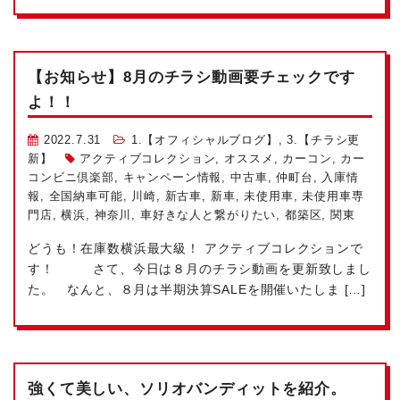
【お知らせ】8月のチラシ動画要チェックです
よ！！
2022.7.31
1.【オフィシャルブログ】
,
3.【チラシ更
新】
アクティブコレクション
,
オススメ
,
カーコン
,
カー
コンビニ倶楽部
,
キャンペーン情報
,
中古車
,
仲町台
,
入庫情
報
,
全国納車可能
,
川崎
,
新古車
,
新車
,
未使用車
,
未使用車専
門店
,
横浜
,
神奈川
,
車好きな人と繋がりたい
,
都築区
,
関東
どうも！在庫数横浜最大級！ アクティブコレクションで
す！ さて、今日は８月のチラシ動画を更新致しまし
た。 なんと、８月は半期決算SALEを開催いたしま […]
強くて美しい、ソリオバンディットを紹介。