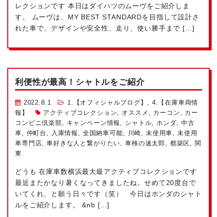
レクションです
本日はダイハツのムーヴをご紹介しま
す。 ムーヴは、MY BEST STANDARDを目指して設計さ
れた車で、デザインや安全性、走り、使い勝手まで […]
利便性が最高！シャトルをご紹介
2022.8.1
1.【オフィシャルブログ】
,
4.【在庫車両情
報】
アクティブコレクション
,
オススメ
,
カーコン
,
カー
コンビニ倶楽部
,
キャンペーン情報
,
シャトル
,
ホンダ
,
中古
車
,
仲町台
,
入庫情報
,
全国納車可能
,
川崎
,
未使用車
,
未使用
車専門店
,
車好きな人と繋がりたい
,
車検の速太郎
,
都築区
,
関
東
どうも
在庫車数横浜最大級
アクティブコレクションです
最近またかなり暑くなってきましたね。せめて20度台で
いてくれ、と願う日々です（笑） 今日はホンダのシャト
ルをご紹介します。 &nb […]