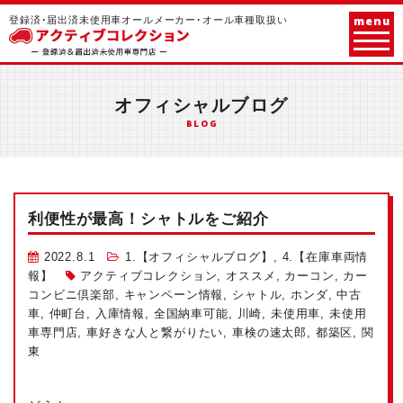
menu
登録済･届出済未使用車オールメーカー･オール車種取扱い
オフィシャルブログ
BLOG
利便性が最高！シャトルをご紹介
2022.8.1
1.【オフィシャルブログ】
,
4.【在庫車両情
報】
アクティブコレクション
,
オススメ
,
カーコン
,
カー
コンビニ倶楽部
,
キャンペーン情報
,
シャトル
,
ホンダ
,
中古
車
,
仲町台
,
入庫情報
,
全国納車可能
,
川崎
,
未使用車
,
未使用
車専門店
,
車好きな人と繋がりたい
,
車検の速太郎
,
都築区
,
関
東