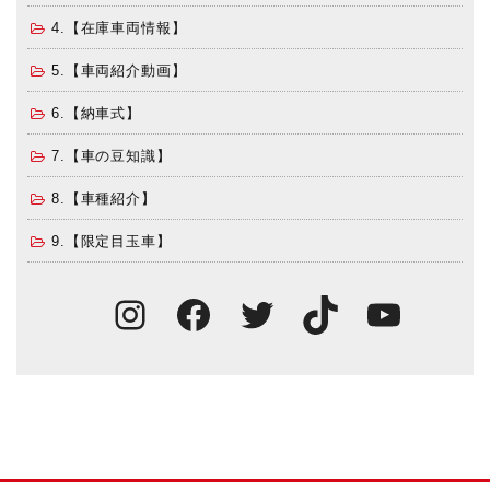
4.【在庫車両情報】
5.【車両紹介動画】
6.【納車式】
7.【車の豆知識】
8.【車種紹介】
9.【限定目玉車】
Instagram
Facebook
Twitter
TikTok
You