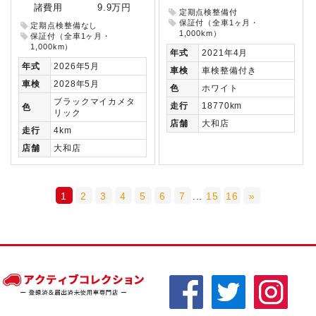
諸費用
9.9万円
定期点検整備付
保証付（全車1ヶ月・
定期点検整備なし
1,000km）
保証付（全車1ヶ月・
1,000km）
年式
2021年4月
年式
2026年5月
車検
車検整備付き
車検
2028年5月
色
ホワイト
ブラックマイカメタ
走行
18770km
色
リック
店舗
大和店
走行
4km
店舗
大和店
1
2
3
4
5
6
7
...
15
16
»