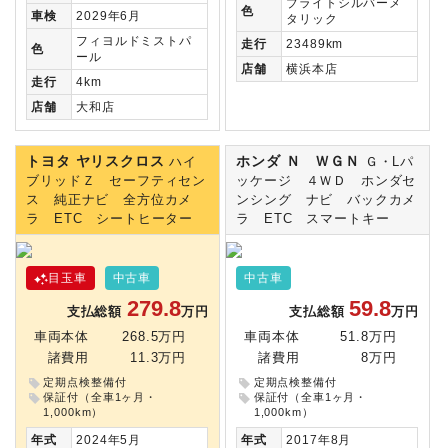
ブライトシルバーメ
色
車検
2029年6月
タリック
フィヨルドミストパ
走行
23489km
色
ール
店舗
横浜本店
走行
4km
店舗
大和店
トヨタ ヤリスクロス
ホンダ Ｎ ＷＧＮ
ハイ
Ｇ・Lパ
ブリッドＺ セーフティセン
ッケージ ４ＷＤ ホンダセ
ス 純正ナビ 全方位カメ
ンシング ナビ バックカメ
ラ ETC シートヒーター
ラ ETC スマートキー
目玉車
中古車
中古車
279.8
59.8
支払総額
万円
支払総額
万円
車両本体
268.5万円
車両本体
51.8万円
諸費用
11.3万円
諸費用
8万円
定期点検整備付
定期点検整備付
保証付（全車1ヶ月・
保証付（全車1ヶ月・
1,000km）
1,000km）
年式
2024年5月
年式
2017年8月