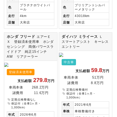
プラチナホワイトパ
ブリリアントシルバ
色
色
ール
ーメタリック
走行
4km
走行
43018km
店舗
大和店
店舗
大和店
ホンダ フリード
ダイハツ ミライース
エアーＥ
Ｌ
Ｘ 登録済未使用車 ホンダ
スマートアシスト キーレス
センシング 両側パワースラ
エントリー
イドドア 純正15インチ
AW リアクーラー
中古車
59.8
支払総額
万円
登録済未使用車
車両本体
51万円
279.8
支払総額
万円
諸費用
8.8万円
車両本体
268.2万円
定期点検整備付
諸費用
11.6万円
保証付（全車1ヶ月・
1,000km）
定期点検整備なし
保証付（全車1ヶ月・
年式
2021年6月
1,000km）
車検
車検整備付き
年式
2026年6月