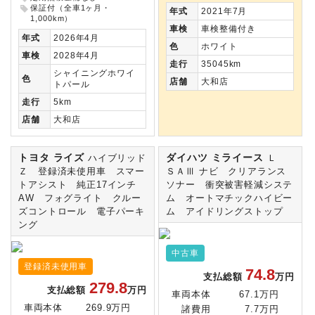
保証付（全車1ヶ月・
年式
2021年7月
1,000km）
車検
車検整備付き
年式
2026年4月
色
ホワイト
車検
2028年4月
走行
35045km
シャイニングホワイ
色
店舗
大和店
トパール
走行
5km
店舗
大和店
トヨタ ライズ
ダイハツ ミライース
ハイブリッド
Ｌ
Ｚ 登録済未使用車 スマー
ＳＡⅢ ナビ クリアランス
トアシスト 純正17インチ
ソナー 衝突被害軽減システ
AW フォグライト クルー
ム オートマチックハイビー
ズコントロール 電子パーキ
ム アイドリングストップ
ング
中古車
登録済未使用車
74.8
支払総額
万円
279.8
支払総額
万円
車両本体
67.1万円
車両本体
269.9万円
諸費用
7.7万円