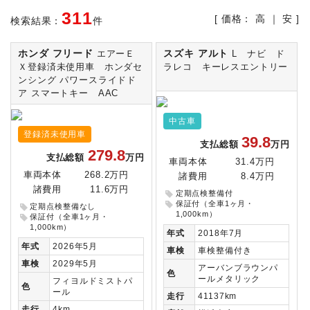
311
[ 価格：
高
｜
安
]
検索結果：
件
ホンダ フリード
スズキ アルト
エアーＥ
L ナビ ド
Ｘ登録済未使用車 ホンダセ
ラレコ キーレスエントリー
ンシング パワースライドド
ア スマートキー AAC
中古車
登録済未使用車
39.8
支払総額
万円
279.8
支払総額
万円
車両本体
31.4万円
車両本体
268.2万円
諸費用
8.4万円
諸費用
11.6万円
定期点検整備付
保証付（全車1ヶ月・
定期点検整備なし
1,000km）
保証付（全車1ヶ月・
1,000km）
年式
2018年7月
年式
2026年5月
車検
車検整備付き
車検
2029年5月
アーバンブラウンパ
色
ールメタリック
フィヨルドミストパ
色
ール
走行
41137km
走行
4km