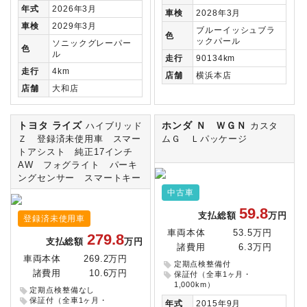
年式
2026年3月
車検
2028年3月
車検
2029年3月
ブルーイッシュブラ
色
ックパール
ソニックグレーパー
色
ル
走行
90134km
走行
4km
店舗
横浜本店
店舗
大和店
トヨタ ライズ
ホンダ Ｎ ＷＧＮ
ハイブリッド
カスタ
Ｚ 登録済未使用車 スマー
ムＧ Ｌパッケージ
トアシスト 純正17インチ
AW フォグライト パーキ
ングセンサー スマートキー
中古車
59.8
支払総額
万円
登録済未使用車
車両本体
53.5万円
279.8
支払総額
万円
諸費用
6.3万円
車両本体
269.2万円
定期点検整備付
諸費用
10.6万円
保証付（全車1ヶ月・
1,000km）
定期点検整備なし
保証付（全車1ヶ月・
年式
2015年9月