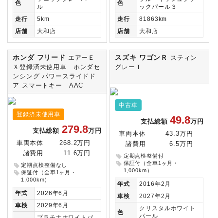
色
色
ル
ックパール３
走行
5km
走行
81863km
店舗
大和店
店舗
大和店
ホンダ フリード
スズキ ワゴンＲ
エアーＥ
スティン
Ｘ登録済未使用車 ホンダセ
グレーＴ
ンシング パワースライドド
ア スマートキー AAC
中古車
登録済未使用車
49.8
支払総額
万円
279.8
支払総額
万円
車両本体
43.3万円
車両本体
268.2万円
諸費用
6.5万円
諸費用
11.6万円
定期点検整備付
保証付（全車1ヶ月・
定期点検整備なし
1,000km）
保証付（全車1ヶ月・
1,000km）
年式
2016年2月
年式
2026年6月
車検
2027年2月
車検
2029年6月
クリスタルホワイト
色
パール
プラチナホワイトパ