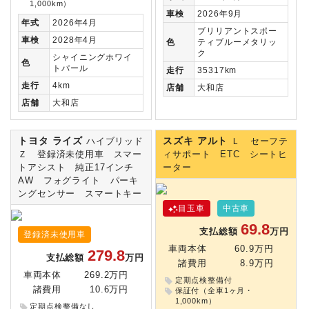
1,000km）
車検
2026年9月
年式
2026年4月
ブリリアントスポー
車検
2028年4月
色
ティブルーメタリッ
ク
シャイニングホワイ
色
トパール
走行
35317km
走行
4km
店舗
大和店
店舗
大和店
トヨタ ライズ
スズキ アルト
ハイブリッド
Ｌ セーフテ
Ｚ 登録済未使用車 スマー
ィサポート ETC シートヒ
トアシスト 純正17インチ
ーター
AW フォグライト パーキ
ングセンサー スマートキー
目玉車
中古車
69.8
支払総額
万円
登録済未使用車
車両本体
60.9万円
279.8
支払総額
万円
諸費用
8.9万円
車両本体
269.2万円
定期点検整備付
諸費用
10.6万円
保証付（全車1ヶ月・
1,000km）
定期点検整備なし