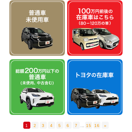
1
2
3
4
5
6
7
...
15
16
»