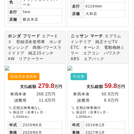
色
ール
走行
61164km
走行
5km
店舗
大和店
店舗
横浜本店
ホンダ フリード
ニッサン マーチ
エアーＥ
Ｓプラム
Ｘ 登録済未使用車 ホンダ
インテリア 純正ナビTV
センシング 両側パワースラ
ETC キーレス 電動格納ミ
イドドア 純正15インチ
ラー エアコン パワステ
AW リアクーラー
ABS エアバック
登録済未使用車
中古車
279.8
59.8
支払総額
万円
支払総額
万円
車両本体
268.2万円
車両本体
50.9万円
諸費用
11.6万円
諸費用
8.9万円
定期点検整備なし
定期点検整備付
保証付（全車1ヶ月・
保証付（全車1ヶ月・
1,000km）
1,000km）
年式
2026年6月
年式
2016年1月
車検
2029年6月
車検
2027年1月