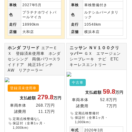
車検
2027年5月
車検
車検整備付き
プラチナホワイトパ
ルナシルバーメタリ
色
色
ールマイカ
ック
走行
18990km
走行
10548km
店舗
大和店
店舗
横浜本店
ホンダ フリード
ニッサン ＮＶ１００クリ
エアーＥ
ッパー
Ｘ 登録済未使用車 ホンダ
ＧＸ エマージェン
センシング 両側パワースラ
シーブレーキ ナビ ETC
イドドア 純正15インチ
キーレスエントリー
AW リアクーラー
中古車
登録済未使用車
59.8
支払総額
万円
279.8
支払総額
万円
車両本体
52.8万円
車両本体
268.7万円
諸費用
7万円
諸費用
11.1万円
定期点検整備付
保証付（全車1ヶ月・
定期点検整備なし
1,000km）
保証付（全車1ヶ月・
1,000km）
年式
2020年3月