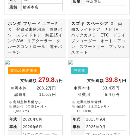
店舗
横浜本店
店舗
横浜本店
ホンダ フリード
スズキ スペーシア
エアーＥ
Ｇ 両
Ｘ 登録済未使用車 両側パ
側スライドドア ナビTV
ワースライドドア 純正15イ
バックカメラ ETC ドライ
ンチAW リアクーラー ク
ブレコーダー オートエアコ
ルーズコントロール 電子パ
ン スマートキー プッシュ
ーキン
スタート
登録済未使用車
中古車
279.8
39.8
支払総額
万円
支払総額
万円
車両本体
268.2万円
車両本体
33.4万円
諸費用
11.6万円
諸費用
6.4万円
定期点検整備なし
定期点検整備付
保証付（全車1ヶ月・
保証付（全車1ヶ月・
1,000km）
1,000km）
年式
2026年6月
年式
2013年9月
車検
2029年6月
車検
2026年9月
ソニックグレーパー
ブルーイッシュブラ