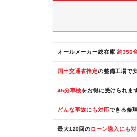
オールメーカー総在庫
約
350
国土交通省指定
の整備工場で
45分車検
をお得に受けられま
どんな事故にも対応
できる修
最大120回の
ローン購入にも対