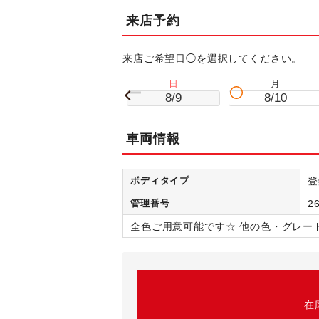
来店予約
来店ご希望日◯を選択してください。
日
月
8/9
8/10
車両情報
ボディタイプ
登
管理番号
2
全色ご用意可能です☆ 他の色・グレー
在