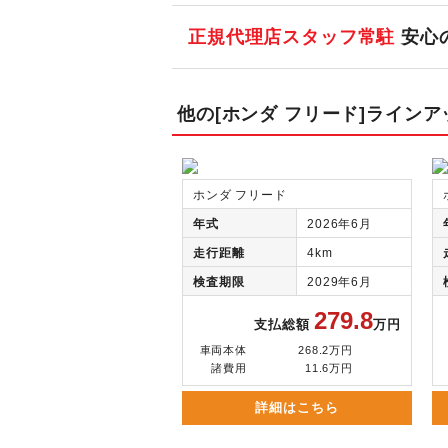
正規代理店スタッフ常駐
安心
他の[ホンダ フリード]ラインア
ホンダ フリード
年式
2026年6月
走行距離
4km
検査期限
2029年6月
279.8
支払総額
万円
車両本体
268.2万円
諸費用
11.6万円
詳細はこちら