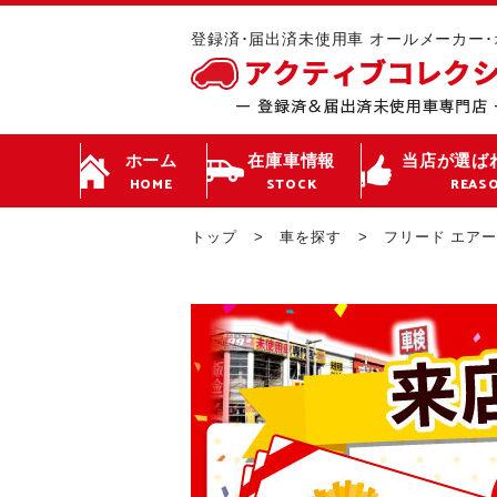
登録済･届出済未使用車 オールメーカー
ホーム
在庫車情報
当店が選ば
HOME
STOCK
REAS
トップ
車を探す
フリード エア