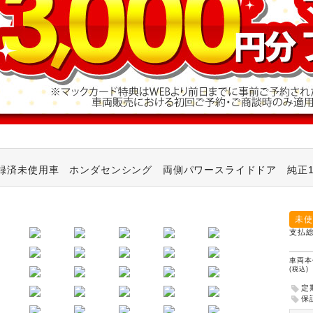
録済未使用車 ホンダセンシング 両側パワースライドドア 純正1
未使
支払
車両本
(税込)
定
保