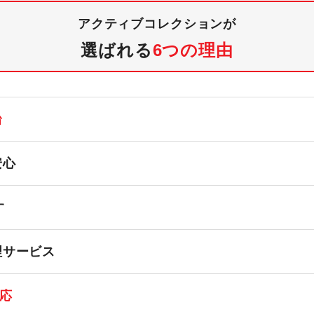
アクティブコレクションが
選ばれる
6つの理由
台
安心
す
理サービス
応