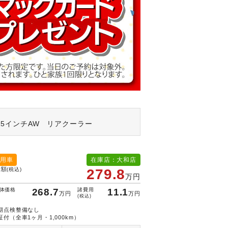
5インチAW リアクーラー
用車
在庫店：大和店
総額
(税込)
279.8
万円
体価格
268.7
諸費用
11.1
万円
万円
(税込)
期点検整備なし
証付（全車1ヶ月・1,000km）