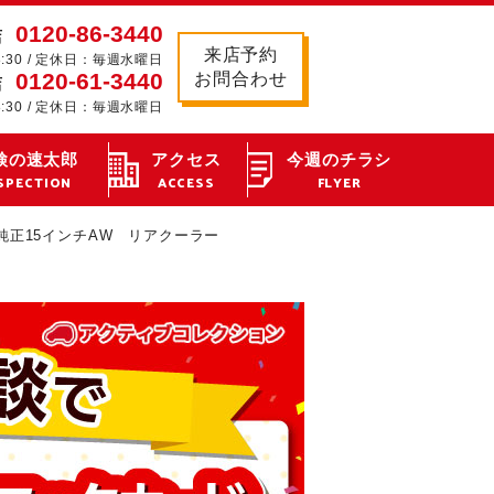
0120-86-3440
店
来店予約
8:30 / 定休日：毎週水曜日
0120-61-3440
お問合わせ
店
8:30 / 定休日：毎週水曜日
検の速太郎
アクセス
今週のチラシ
SPECTION
ACCESS
FLYER
正15インチAW リアクーラー