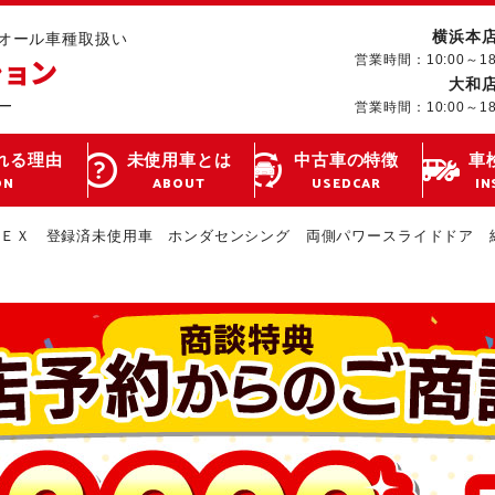
横浜本
･オール車種取扱い
営業時間：10:00～1
大和
営業時間：10:00～1
れる理由
未使用車とは
中古車の特徴
車
ON
ABOUT
USEDCAR
IN
ーＥＸ 登録済未使用車 ホンダセンシング 両側パワースライドドア 純