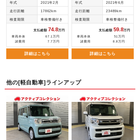
年式
2021年2月
年式
2021年6月
走行距離
17862km
走行距離
23489km
検査期限
車検整備付き
検査期限
車検整備付き
74.8
59.8
支払総額
万円
支払総額
万円
車両本体
67.1万円
車両本体
51万円
諸費用
7.7万円
諸費用
8.8万円
詳細はこちら
詳細はこちら
他の[軽自動車]ラインアップ