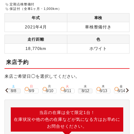
定期点検整備付
保証付（全車1ヶ月・1,000km）
年式
車検
2021年4月
車検整備付き
走行距離
色
18,770km
ホワイト
来店予約
来店ご希望日◯を選択してください。
土
日
月
火
水
木
金
8/8
8/9
8/10
8/11
8/12
8/13
8/14
当店の在庫は全て限定1台！
在庫状況や他の色の在庫などが気になる方はお早めに
お問合せください。