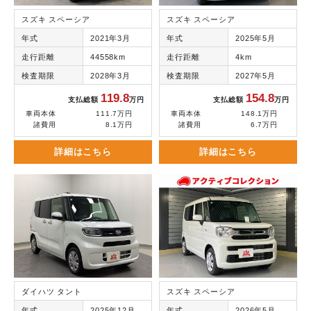
スズキ スペーシア
スズキ スペーシア
年式
2021年3月
年式
2025年5月
走行距離
44558km
走行距離
4km
検査期限
2028年3月
検査期限
2027年5月
119.8
154.8
支払総額
万円
支払総額
万円
車両本体
111.7万円
車両本体
148.1万円
諸費用
8.1万円
諸費用
6.7万円
詳細はこちら
詳細はこちら
ダイハツ タント
スズキ スペーシア
年式
2025年12月
年式
2026年5月