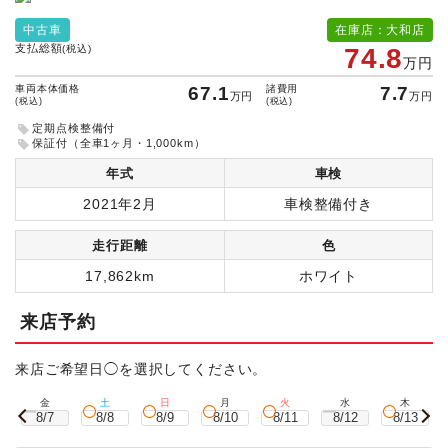
中古車
在庫店：大和店
支払総額
(税込)
74.8
万円
車両本体価格
67.1
諸費用
7.7
万円
万円
(税込)
(税込)
定期点検整備付
保証付（全車1ヶ月・1,000km）
年式
車検
2021年2月
車検整備付き
走行距離
色
17,862km
ホワイト
来店予約
来店ご希望日◯を選択してください。
金
土
日
月
火
水
木
8/7
8/8
8/9
8/10
8/11
8/12
8/13