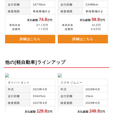
走行距離
18770km
走行距離
23489km
検査期限
車検整備付き
検査期限
車検整備付き
74.8
59.8
支払総額
万円
支払総額
万円
車両本体
67.1万円
車両本体
51万円
諸費用
7.7万円
諸費用
8.8万円
詳細はこちら
詳細はこちら
他の[軽自動車]ラインアップ
ダイハツ タント
スズキ ジムニー
年式
2023年4月
年式
2026年6月
走行距離
33447km
走行距離
15km
検査期限
2027年4月
検査期限
2029年5月
129.8
249.8
支払総額
万円
支払総額
万円