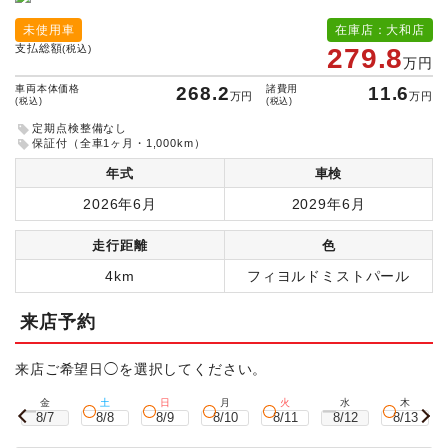
未使用車
在庫店：大和店
支払総額
(税込)
279.8
万円
車両本体価格
268.2
諸費用
11.6
万円
万円
(税込)
(税込)
定期点検整備なし
保証付（全車1ヶ月・1,000km）
年式
車検
2026年6月
2029年6月
走行距離
色
4km
フィヨルドミストパール
来店予約
来店ご希望日◯を選択してください。
金
土
日
月
火
水
木
8/7
8/8
8/9
8/10
8/11
8/12
8/13