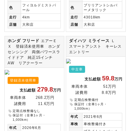
フィヨルドミストパ
ブリリアントシルバ
色
色
ール
ーメタリック
走行
4km
走行
43018km
店舗
大和店
店舗
大和店
ホンダ フリード
ダイハツ ミライース
エアーＥ
Ｌ
Ｘ 登録済未使用車 ホンダ
スマートアシスト キーレス
センシング 両側パワースラ
エントリー
イドドア 純正15インチ
AW リアクーラー
中古車
59.8
支払総額
万円
登録済未使用車
車両本体
51万円
279.8
支払総額
万円
諸費用
8.8万円
車両本体
268.2万円
定期点検整備付
諸費用
11.6万円
保証付（全車1ヶ月・
1,000km）
定期点検整備なし
保証付（全車1ヶ月・
年式
2021年6月
1,000km）
車検
車検整備付き
年式
2026年6月