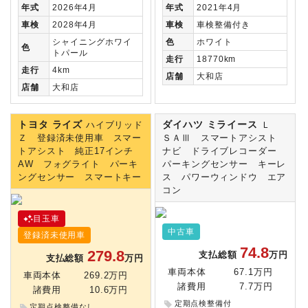
年式
2026年4月
年式
2021年4月
車検
2028年4月
車検
車検整備付き
シャイニングホワイ
色
ホワイト
色
トパール
走行
18770km
走行
4km
店舗
大和店
店舗
大和店
トヨタ ライズ
ダイハツ ミライース
ハイブリッド
Ｌ
Ｚ 登録済未使用車 スマー
ＳＡⅢ スマートアシスト
トアシスト 純正17インチ
ナビ ドライブレコーダー
AW フォグライト パーキ
パーキングセンサー キーレ
ングセンサー スマートキー
ス パワーウィンドウ エア
コン
目玉車
中古車
登録済未使用車
74.8
279.8
支払総額
万円
支払総額
万円
車両本体
67.1万円
車両本体
269.2万円
諸費用
7.7万円
諸費用
10.6万円
定期点検整備付
定期点検整備なし