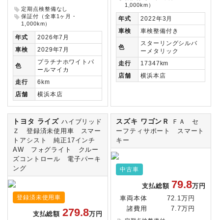
1,000km）
定期点検整備なし
保証付（全車1ヶ月・
年式
2022年3月
1,000km）
車検
車検整備付き
年式
2026年7月
スターリングシルバ
色
車検
2029年7月
ーメタリック
プラチナホワイトパ
走行
17347km
色
ールマイカ
店舗
横浜本店
走行
6km
店舗
横浜本店
トヨタ ライズ
スズキ ワゴンＲ
ハイブリッド
ＦＡ セ
Ｚ 登録済未使用車 スマー
ーフティサポート スマート
トアシスト 純正17インチ
キー
AW フォグライト クルー
ズコントロール 電子パーキ
ング
中古車
79.8
支払総額
万円
登録済未使用車
車両本体
72.1万円
諸費用
7.7万円
279.8
支払総額
万円