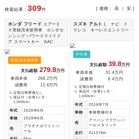
309
[ 価格：
高
｜
安
]
検索結果：
件
ホンダ フリード
スズキ アルト
エアーＥ
L ナビ ド
Ｘ登録済未使用車 ホンダセ
ラレコ キーレスエントリー
ンシング パワースライドド
ア スマートキー AAC
中古車
登録済未使用車
39.8
支払総額
万円
279.8
支払総額
万円
車両本体
31.4万円
車両本体
268.2万円
諸費用
8.4万円
諸費用
11.6万円
定期点検整備付
保証付（全車1ヶ月・
定期点検整備なし
1,000km）
保証付（全車1ヶ月・
1,000km）
年式
2018年7月
年式
2026年6月
車検
車検整備付き
車検
2029年6月
アーバンブラウンパ
色
ールメタリック
プラチナホワイトパ
色
ール
走行
41137km
走行
5km