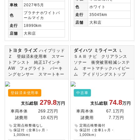
車検
2027年5月
色
ホワイト
プラチナホワイトパ
走行
35045km
色
ールマイカ
店舗
大和店
走行
18990km
店舗
大和店
トヨタ ライズ
ダイハツ ミライース
ハイブリッド
Ｌ
Ｚ 登録済未使用車 スマー
ＳＡⅢ ナビ クリアランス
トアシスト 純正17インチ
ソナー 衝突被害軽減システ
AW フォグライト パーキ
ム オートマチックハイビー
ングセンサー スマートキー
ム アイドリングストップ
登録済未使用車
中古車
279.8
74.8
支払総額
万円
支払総額
万円
車両本体
269.2万円
車両本体
67.1万円
諸費用
10.6万円
諸費用
7.7万円
定期点検整備なし
定期点検整備付
保証付（全車1ヶ月・
保証付（全車1ヶ月・
1,000km）
1,000km）