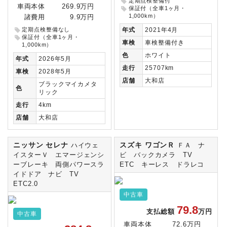
定期点検整備付
車両本体
269.9万円
保証付（全車1ヶ月・
1,000km）
諸費用
9.9万円
定期点検整備なし
年式
2021年4月
保証付（全車1ヶ月・
車検
車検整備付き
1,000km）
色
ホワイト
年式
2026年5月
走行
25707km
車検
2028年5月
店舗
大和店
ブラックマイカメタ
色
リック
走行
4km
店舗
大和店
ニッサン セレナ
スズキ ワゴンＲ
ハイウェ
ＦＡ ナ
イスターＶ エマージェンシ
ビ バックカメラ TV
ーブレーキ 両側パワースラ
ETC キーレス ドラレコ
イドドア ナビ TV
ETC2.0
中古車
79.8
支払総額
万円
中古車
車両本体
72.6万円