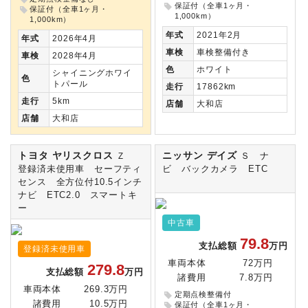
保証付（全車1ヶ月・
保証付（全車1ヶ月・
1,000km）
1,000km）
年式
2021年2月
年式
2026年4月
車検
車検整備付き
車検
2028年4月
色
ホワイト
シャイニングホワイ
色
トパール
走行
17862km
走行
5km
店舗
大和店
店舗
大和店
トヨタ ヤリスクロス
ニッサン デイズ
Ｚ
Ｓ ナ
登録済未使用車 セーフティ
ビ バックカメラ ETC
センス 全方位付10.5インチ
ナビ ETC2.0 スマートキ
ー
中古車
79.8
支払総額
万円
登録済未使用車
車両本体
72万円
279.8
支払総額
万円
諸費用
7.8万円
車両本体
269.3万円
定期点検整備付
諸費用
10.5万円
保証付（全車1ヶ月・