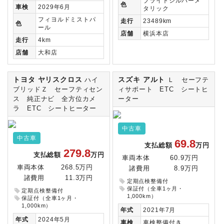
ブライトシルバーメ
色
車検
2029年6月
タリック
フィヨルドミストパ
走行
23489km
色
ール
店舗
横浜本店
走行
4km
店舗
大和店
トヨタ ヤリスクロス
スズキ アルト
ハイ
Ｌ セーフテ
ブリッドＺ セーフティセン
ィサポート ETC シートヒ
ス 純正ナビ 全方位カメ
ーター
ラ ETC シートヒーター
中古車
中古車
69.8
支払総額
万円
279.8
支払総額
万円
車両本体
60.9万円
車両本体
268.5万円
諸費用
8.9万円
諸費用
11.3万円
定期点検整備付
保証付（全車1ヶ月・
定期点検整備付
1,000km）
保証付（全車1ヶ月・
1,000km）
年式
2021年7月
年式
2024年5月
車検
車検整備付き