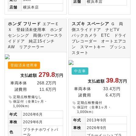
店舗
横浜本店
店舗
横浜本店
ホンダ フリード
スズキ スペーシア
エアーＥ
Ｇ 両
Ｘ 登録済未使用車 ホンダ
側スライドドア ナビTV
センシング 両側パワースラ
バックカメラ ETC ドライ
イドドア 純正15インチ
ブレコーダー オートエアコ
AW リアクーラー
ン スマートキー プッシュ
スタート
登録済未使用車
中古車
279.8
支払総額
万円
39.8
支払総額
万円
車両本体
268.2万円
車両本体
33.4万円
諸費用
11.6万円
諸費用
6.4万円
定期点検整備なし
保証付（全車1ヶ月・
定期点検整備付
1,000km）
保証付（全車1ヶ月・
1,000km）
年式
2026年6月
年式
2013年9月
車検
2029年6月
車検
2026年9月
プラチナホワイトパ
色
ール
ブルーイッシュブラ