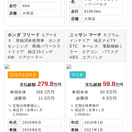
色
ックパール３
走行
4km
走行
81863km
店舗
大和店
店舗
大和店
ホンダ フリード
ニッサン マーチ
エアーＥ
Ｓプラム
Ｘ 登録済未使用車 ホンダ
インテリア 純正ナビTV
センシング 両側パワースラ
ETC キーレス 電動格納ミ
イドドア 純正15インチ
ラー エアコン パワステ
AW リアクーラー
ABS エアバック
登録済未使用車
中古車
279.8
59.8
支払総額
万円
支払総額
万円
車両本体
268.2万円
車両本体
50.9万円
諸費用
11.6万円
諸費用
8.9万円
定期点検整備なし
定期点検整備付
保証付（全車1ヶ月・
保証付（全車1ヶ月・
1,000km）
1,000km）
年式
2026年6月
年式
2016年1月
車検
2029年6月
車検
2027年1月