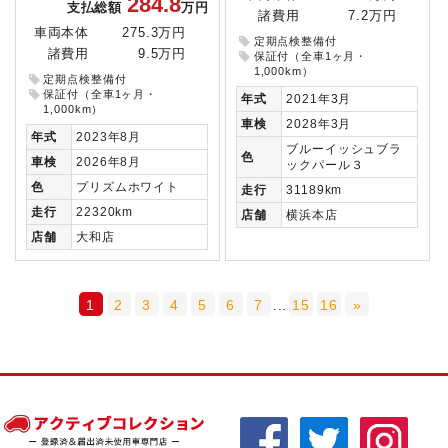
284.8
支払総額
万円
諸費用
7.2万円
車両本体
275.3万円
定期点検整備付
諸費用
9.5万円
保証付（全車1ヶ月・
1,000km）
定期点検整備付
保証付（全車1ヶ月・
年式
2021年3月
1,000km）
車検
2028年3月
年式
2023年8月
ブルーイッシュブラ
色
車検
2026年8月
ックパール３
色
プリズムホワイト
走行
31189km
走行
22320km
店舗
横浜本店
店舗
大和店
1
2
3
4
5
6
7
...
15
16
»