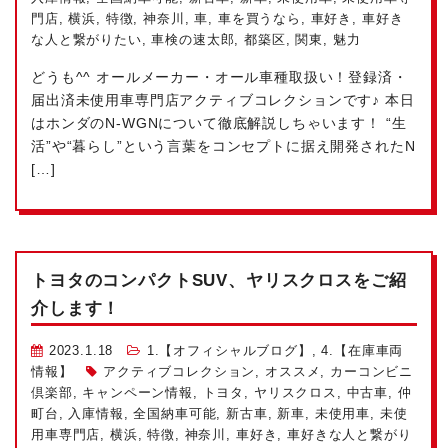
門店
,
横浜
,
特徴
,
神奈川
,
車
,
車を買うなら
,
車好き
,
車好き
な人と繋がりたい
,
車検の速太郎
,
都築区
,
関東
,
魅力
どうも^^ オールメーカー・オール車種取扱い！登録済・
届出済未使用車専門店アクティブコレクションです♪ 本日
はホンダのN-WGNについて徹底解説しちゃいます！ “生
活”や“暮らし”という言葉をコンセプトに据え開発されたN
[…]
トヨタのコンパクトSUV、ヤリスクロスをご紹
介します！
2023.1.18
1.【オフィシャルブログ】
,
4.【在庫車両
情報】
アクティブコレクション
,
オススメ
,
カーコンビニ
倶楽部
,
キャンペーン情報
,
トヨタ
,
ヤリスクロス
,
中古車
,
仲
町台
,
入庫情報
,
全国納車可能
,
新古車
,
新車
,
未使用車
,
未使
用車専門店
,
横浜
,
特徴
,
神奈川
,
車好き
,
車好きな人と繋がり