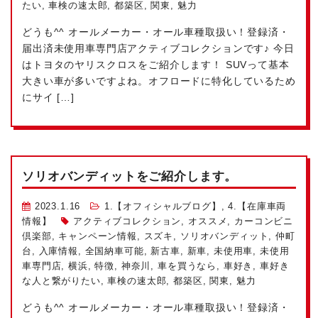
たい
,
車検の速太郎
,
都築区
,
関東
,
魅力
どうも^^ オールメーカー・オール車種取扱い！登録済・
届出済未使用車専門店アクティブコレクションです♪ 今日
はトヨタのヤリスクロスをご紹介します！ SUVって基本
大きい車が多いですよね。オフロードに特化しているため
にサイ […]
ソリオバンディットをご紹介します。
2023.1.16
1.【オフィシャルブログ】
,
4.【在庫車両
情報】
アクティブコレクション
,
オススメ
,
カーコンビニ
倶楽部
,
キャンペーン情報
,
スズキ
,
ソリオバンディット
,
仲町
台
,
入庫情報
,
全国納車可能
,
新古車
,
新車
,
未使用車
,
未使用
車専門店
,
横浜
,
特徴
,
神奈川
,
車を買うなら
,
車好き
,
車好き
な人と繋がりたい
,
車検の速太郎
,
都築区
,
関東
,
魅力
どうも^^ オールメーカー・オール車種取扱い！登録済・