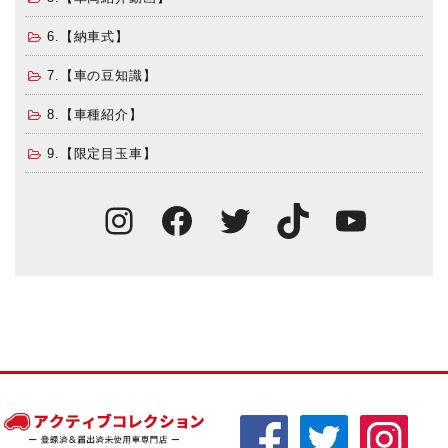
6.【納車式】
7.【車の豆知識】
8.【車種紹介】
9.【限定目玉車】
Instagram
Facebook
Twitter
TikTok
You