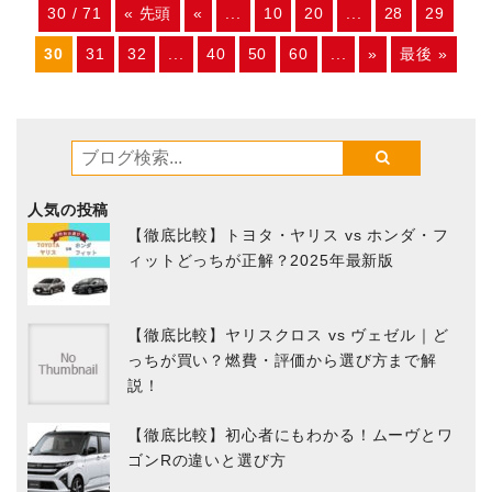
30 / 71
« 先頭
«
...
10
20
...
28
29
30
31
32
...
40
50
60
...
»
最後 »
人気の投稿
【徹底比較】トヨタ・ヤリス vs ホンダ・フ
ィットどっちが正解？2025年最新版
【徹底比較】ヤリスクロス vs ヴェゼル｜ど
っちが買い？燃費・評価から選び方まで解
説！
【徹底比較】初心者にもわかる！ムーヴとワ
ゴンRの違いと選び方