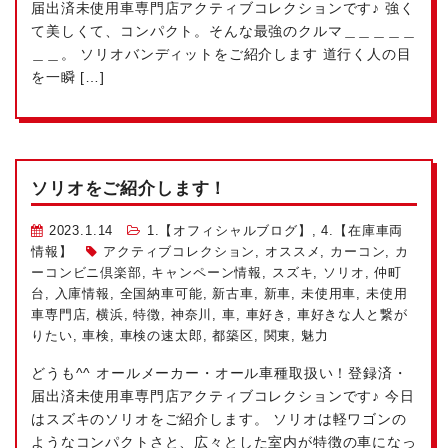
届出済未使用車専門店アクティブコレクションです♪ 強く
て美しくて、コンパクト。そんな最強のクルマ＿＿＿＿＿
＿＿。 ソリオバンディットをご紹介します 道行く人の目
を一瞬 […]
ソリオをご紹介します！
2023.1.14
1.【オフィシャルブログ】
,
4.【在庫車両
情報】
アクティブコレクション
,
オススメ
,
カーコン
,
カ
ーコンビニ倶楽部
,
キャンペーン情報
,
スズキ
,
ソリオ
,
仲町
台
,
入庫情報
,
全国納車可能
,
新古車
,
新車
,
未使用車
,
未使用
車専門店
,
横浜
,
特徴
,
神奈川
,
車
,
車好き
,
車好きな人と繋が
りたい
,
車検
,
車検の速太郎
,
都築区
,
関東
,
魅力
どうも^^ オールメーカー・オール車種取扱い！登録済・
届出済未使用車専門店アクティブコレクションです♪ 今日
はスズキのソリオをご紹介します。 ソリオは軽ワゴンの
ようなコンパクトさと、広々とした室内が特徴の車になっ