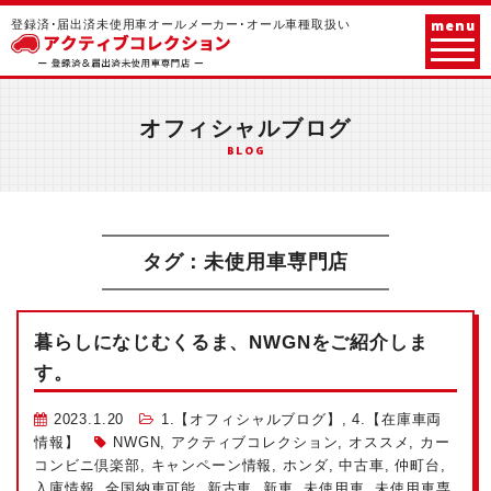
menu
登録済･届出済未使用車オールメーカー･オール車種取扱い
オフィシャルブログ
BLOG
タグ：未使用車専門店
暮らしになじむくるま、NWGNをご紹介しま
す。
2023.1.20
1.【オフィシャルブログ】
,
4.【在庫車両
情報】
NWGN
,
アクティブコレクション
,
オススメ
,
カー
コンビニ倶楽部
,
キャンペーン情報
,
ホンダ
,
中古車
,
仲町台
,
入庫情報
,
全国納車可能
,
新古車
,
新車
,
未使用車
,
未使用車専