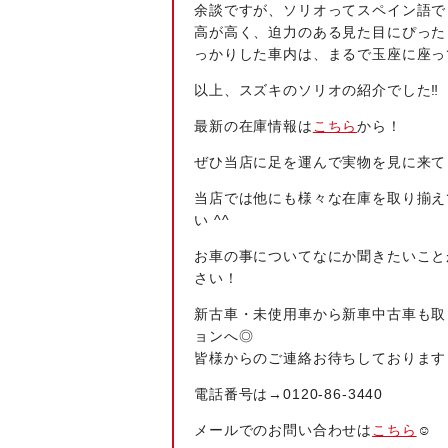
余談ですが、ソリオってスペイン語で
高が高く、迫力のある見た目にぴった
っかりした車内は、まるで玉座に座っ
以上、スズキのソリオの紹介でした‼
最新の在庫情報は
こちら
から！
ぜひ当店に足を運んで実物を見に来て
当店では他にも様々な在庫を取り揃え
い ^^
お車の事についてなにか聞きたいこと
さい！
新古車・未使用車から新車中古車も取
ョンへ◎
皆様からのご連絡お待ちしております
電話番号は→
0120-86-3440
メールでのお問い合わせは
こちら
☺