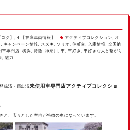
ブログ】
,
4.【在庫車両情報】
アクティブコレクション
,
オ
部
,
キャンペーン情報
,
スズキ
,
ソリオ
,
仲町台
,
入庫情報
,
全国納
用車専門店
,
横浜
,
特徴
,
神奈川
,
車
,
車好き
,
車好きな人と繋がり
東
,
魅力
未使用車専門店アクティブコレクショ
登録済・届出済
。
さと、広々とした室内が特徴の車になっています。