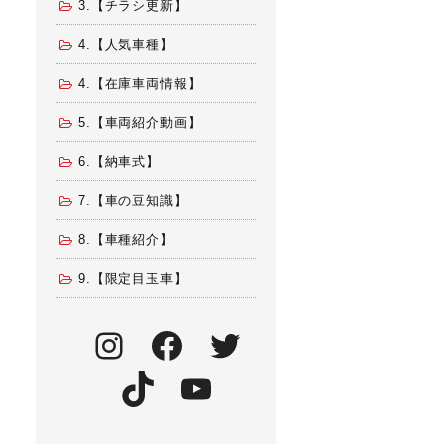
3.【チラシ更新】
4.【人気車種】
4.【在庫車両情報】
5.【車両紹介動画】
6.【納車式】
7.【車の豆知識】
8.【車種紹介】
9.【限定目玉車】
Instagram
Facebook
Twitter
TikTok
YouTube