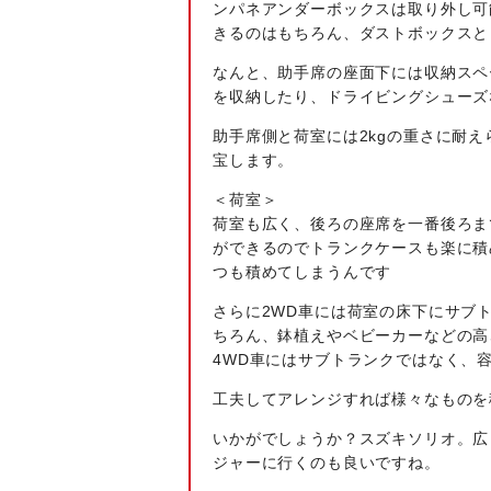
ンパネアンダーボックスは取り外し可
きるのはもちろん、ダストボックスと
なんと、助手席の座面下には収納スペ
を収納したり、ドライビングシューズ
助手席側と荷室には2kgの重さに耐
宝します。
＜荷室＞
荷室も広く、後ろの座席を一番後ろまで
ができるのでトランクケースも楽に積
つも積めてしまうんです
さらに2WD車には荷室の床下にサブ
ちろん、鉢植えやベビーカーなどの高
4WD車にはサブトランクではなく、
工夫してアレンジすれば様々なものを
いかがでしょうか？スズキソリオ。広
ジャーに行くのも良いですね。