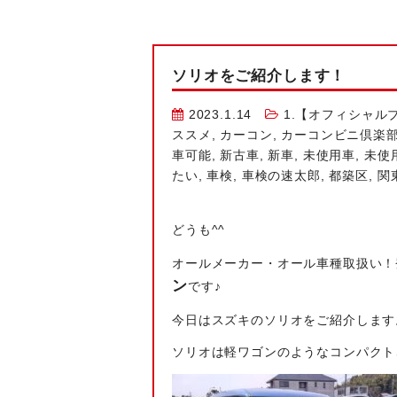
ソリオをご紹介します！
2023.1.14
1.【オフィシャル
ススメ
,
カーコン
,
カーコンビニ倶楽
車可能
,
新古車
,
新車
,
未使用車
,
未使
たい
,
車検
,
車検の速太郎
,
都築区
,
関
どうも^^
オールメーカー・オール車種取扱い！
ン
です♪
今日はスズキのソリオをご紹介します
ソリオは軽ワゴンのようなコンパクト