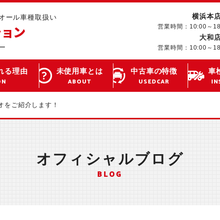
横浜本
･オール車種取扱い
営業時間：10:00～1
大和
営業時間：10:00～1
れる理由
未使用車とは
中古車の特徴
車
ON
ABOUT
USEDCAR
IN
オをご紹介します！
オフィシャルブログ
BLOG