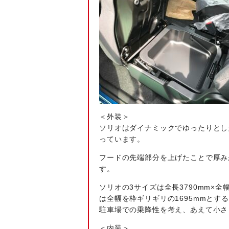
＜外装＞
ソリオはダイナミックでゆったりとし
っています。
フードの先端部分を上げたことで厚み
す。
ソリオの3サイズは全長3790mm×全
は全幅を枠ギリギリの1695mmと
駐車場での乗降性を考え、あえて小さ
＜内装＞