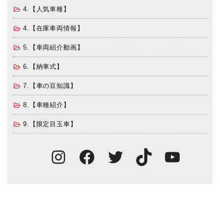
4.【人気車種】
4.【在庫車両情報】
5.【車両紹介動画】
6.【納車式】
7.【車の豆知識】
8.【車種紹介】
9.【限定目玉車】
Instagram
Facebook
Twitter
TikTok
You