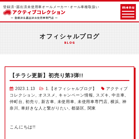
menu
登録済･届出済未使用車オールメーカー･オール車種取扱い
オフィシャルブログ
BLOG
【チラシ更新】初売り第3弾!!
2023.1.13
1.【オフィシャルブログ】
アクティブ
コレクション
,
オススメ
,
キャンペーン情報
,
スズキ
,
中古車
,
仲町台
,
初売り
,
新古車
,
未使用車
,
未使用車専門店
,
横浜
,
神
奈川
,
車好きな人と繋がりたい
,
都築区
,
関東
こんにちは!!