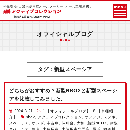
menu
登録済･届出済未使用車オールメーカー･オール車種取扱い
オフィシャルブログ
BLOG
タグ：新型スペーシア
どちらがおすすめ？新型NBOXと新型スペーシ
アを比較してみました。
2024.3.21
1.【オフィシャルブログ】
,
8.【車種紹
介】
nbox
,
アクティブコレクション
,
オススメ
,
スズキ
,
スペーシア
,
ホンダ
,
中古車
,
仲町台
,
大和
,
新型NBOX
,
新型
スペーシア
,
新車
,
未使用車
,
未使用車専門店
,
横浜
,
神奈川