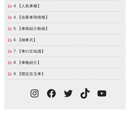
4.【人気車種】
4.【在庫車両情報】
5.【車両紹介動画】
6.【納車式】
7.【車の豆知識】
8.【車種紹介】
9.【限定目玉車】
Instagram
Facebook
Twitter
TikTok
You