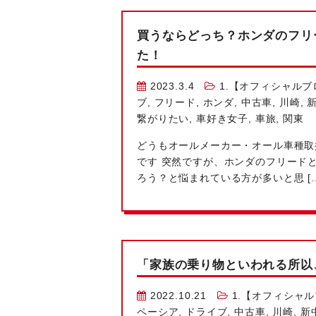
買うならどっち？ホンダのフリ
た！
2023.3.4
1.【オフィシャルブ
ブ
,
フリード
,
ホンダ
,
中古車
,
川崎
,
繋がりたい
,
車好き女子
,
車旅
,
関東
どうも
オールメーカー・オール車種取
です
突然ですが、ホンダのフリードと
ろう？
と悩まれている方が多いと思 […
「家族の乗り物といわれる所以
2022.10.21
1.【オフィシャ
ペーシア
,
ドライブ
,
中古車
,
川崎
,
新