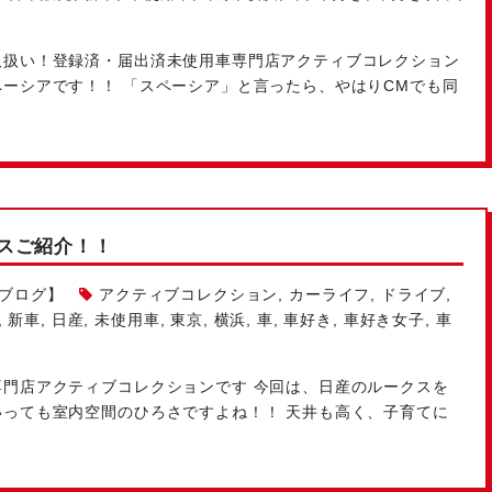
扱い！登録済・届出済未使用車専門店アクティブコレクション
ーシアです！！ 「スペーシア」と言ったら、やはりCMでも同
スご紹介！！
ルブログ】
アクティブコレクション
,
カーライフ
,
ドライブ
,
,
新車
,
日産
,
未使用車
,
東京
,
横浜
,
車
,
車好き
,
車好き女子
,
車
専門店アクティブコレクションです
今回は、日産のルークスを
いっても室内空間のひろさですよね！！ 天井も高く、子育てに