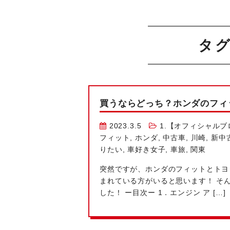
タ
買うならどっち？ホンダのフィ
2023.3.5
1.【オフィシャルブ
フィット
,
ホンダ
,
中古車
,
川崎
,
新中
りたい
,
車好き女子
,
車旅
,
関東
突然ですが、ホンダのフィットとトヨ
まれている方がいると思います！ そ
した！ ー目次ー 1．エンジン ア […]