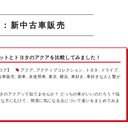
グ：新中古車販売
ットとトヨタのアクアを比較してみました！
ログ】
アクア
,
アクティブコレクション
,
トヨタ
,
ドライブ
,
古車販売
,
新車
,
未使用車
,
東京
,
横浜
,
車好き
,
車好きな人と繋が
タのアクアって似てませんか？ どっちの車がいいのだろう？
悩
んな方にむけて、簡潔に気になる点について違いをまとめてみま