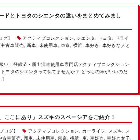
ードとトヨタのシエンタの違いをまとめてみまし
ログ】
アクティブコレクション
,
シエンタ
,
トヨタ
,
ドライ
新中古車販売
,
新車
,
未使用車
,
東京
,
横浜
,
車好き
,
車好きな人と
扱い！登録済・届出済未使用車専門店アクティブコレクション
トヨタのシエンタって似てませんか？ どっちの車がいいのだ
]
、ここにあり」スズキのスペーシアをご紹介！
ルブログ】
アクティブコレクション
,
カーライフ
,
スズキ
,
ス
中古車販売
,
新車
,
未使用車
,
東京
,
横浜
,
車
,
車好き
,
車好き女子
,