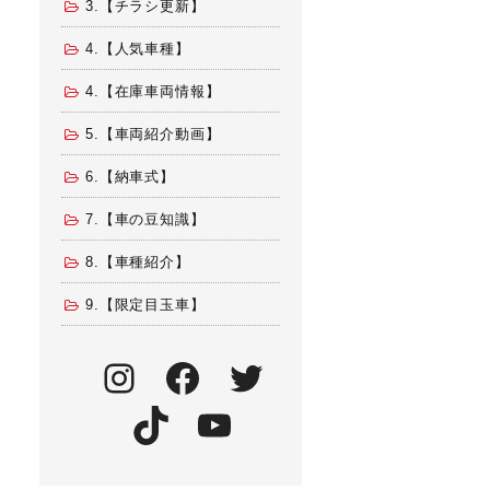
3.【チラシ更新】
4.【人気車種】
4.【在庫車両情報】
5.【車両紹介動画】
6.【納車式】
7.【車の豆知識】
8.【車種紹介】
9.【限定目玉車】
Instagram
Facebook
Twitter
TikTok
YouTube