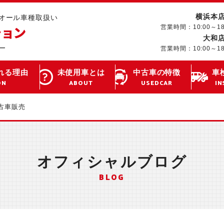
横浜本
･オール車種取扱い
営業時間：10:00～1
大和
営業時間：10:00～1
れる理由
未使用車とは
中古車の特徴
車
ON
ABOUT
USEDCAR
IN
古車販売
オフィシャルブログ
BLOG