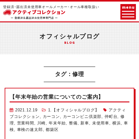
menu
登録済･届出済未使用車オールメーカー･オール車種取扱い
オフィシャルブログ
BLOG
タグ：修理
【年末年始の営業についてのご案内】
2021.12.19
1.【オフィシャルブログ】
アクティ
ブコレクション
,
カーコン
,
カーコンビニ倶楽部
,
仲町台
,
修
理
,
営業時間
,
川崎
,
年末年始
,
整備
,
新車
,
未使用車
,
横浜
,
車
検
,
車検の速太郎
,
都築区