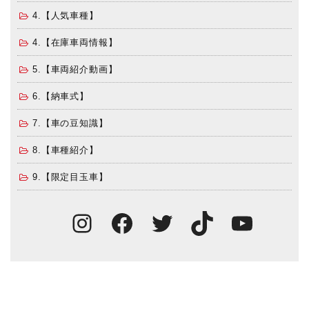
4.【人気車種】
4.【在庫車両情報】
5.【車両紹介動画】
6.【納車式】
7.【車の豆知識】
8.【車種紹介】
9.【限定目玉車】
Instagram
Facebook
Twitter
TikTok
You