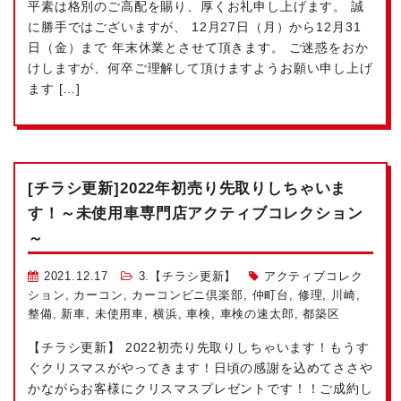
平素は格別のご高配を賜り、厚くお礼申し上げます。 誠
に勝手ではございますが、 12月27日（月）から12月31
日（金）まで 年末休業とさせて頂きます。 ご迷惑をおか
けしますが、何卒ご理解して頂けますようお願い申し上げ
ます […]
[チラシ更新]2022年初売り先取りしちゃいま
す！～未使用車専門店アクティブコレクション
～
2021.12.17
3.【チラシ更新】
アクティブコレク
ション
,
カーコン
,
カーコンビニ倶楽部
,
仲町台
,
修理
,
川崎
,
整備
,
新車
,
未使用車
,
横浜
,
車検
,
車検の速太郎
,
都築区
【チラシ更新】 2022初売り先取りしちゃいます！もうす
ぐクリスマスがやってきます！日頃の感謝を込めてささや
かながらお客様にクリスマスプレゼントです！！ご成約し