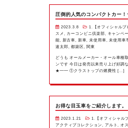
圧倒的人気のコンパクトカー！
2023.3.8
1.【オフィシャルブ
スメ
,
カーコンビニ倶楽部
,
キャンペ
能
,
新古車
,
新車
,
未使用車
,
未使用車
速太郎
,
都築区
,
関東
どうも
オールメーカー・オール車種取
ンです
今日は発売以来売り上げ好調な
★━━ ①クラストップの燃費性 […]
お得な目玉車をご紹介します。
2023.1.21
1.【オフィシャル
アクティブコレクション
,
アルト
,
オ