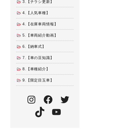
3.【チラシ更新】
4.【人気車種】
4.【在庫車両情報】
5.【車両紹介動画】
6.【納車式】
7.【車の豆知識】
8.【車種紹介】
9.【限定目玉車】
Instagram
Facebook
Twitter
TikTok
YouTube