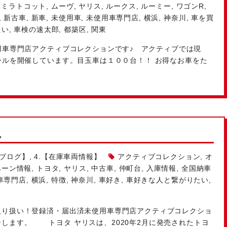
,
ミラトコット
,
ムーヴ
,
ヤリス
,
ルークス
,
ルーミー
,
ワゴンR
,
,
新古車
,
新車
,
未使用車
,
未使用車専門店
,
横浜
,
神奈川
,
車を買
たい
,
車検の速太郎
,
都築区
,
関東
使用車専門店アクティブコレクションです♪ アクティブでは現
セールを開催しています。目玉車は１００台！！ お得なお車をた
。
ルブログ】
,
4.【在庫車両情報】
アクティブコレクション
,
オ
ペーン情報
,
トヨタ
,
ヤリス
,
中古車
,
仲町台
,
入庫情報
,
全国納車
車専門店
,
横浜
,
特徴
,
神奈川
,
車好き
,
車好きな人と繋がりたい
,
り扱い！登録済・届出済未使用車専門店アクティブコレクショ
します。 トヨタ ヤリスは、2020年2月に発売されたトヨ