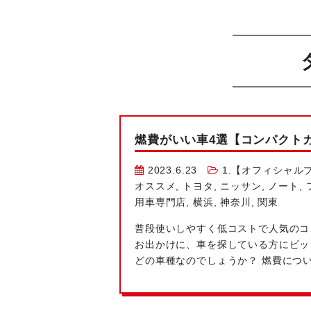
燃費がいい車4選【コンパクト
2023.6.23
1.【オフィシャル
オススメ
,
トヨタ
,
ニッサン
,
ノート
,
用車専門店
,
横浜
,
神奈川
,
関東
普段使いしやすく低コストで人気のコ
お出かけに、車を探している方にピッ
どの車種なのでしょうか？ 燃費について