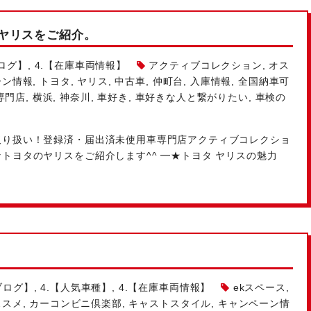
ヤリスをご紹介。
ログ】
,
4.【在庫車両情報】
アクティブコレクション
,
オス
ーン情報
,
トヨタ
,
ヤリス
,
中古車
,
仲町台
,
入庫情報
,
全国納車可
専門店
,
横浜
,
神奈川
,
車好き
,
車好きな人と繋がりたい
,
車検の
り扱い！登録済・届出済未使用車専門店アクティブコレクショ
トヨタのヤリスをご紹介します^^ ━★トヨタ ヤリスの魅力
ブログ】
,
4.【人気車種】
,
4.【在庫車両情報】
ekスペース
,
ススメ
,
カーコンビニ倶楽部
,
キャストスタイル
,
キャンペーン情