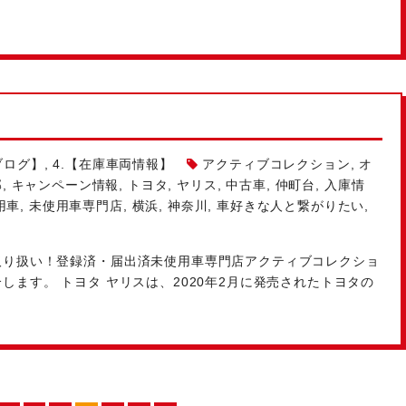
ブログ】
,
4.【在庫車両情報】
アクティブコレクション
,
オ
部
,
キャンペーン情報
,
トヨタ
,
ヤリス
,
中古車
,
仲町台
,
入庫情
用車
,
未使用車専門店
,
横浜
,
神奈川
,
車好きな人と繋がりたい
,
り扱い！登録済・届出済未使用車専門店アクティブコレクショ
ます。 トヨタ ヤリスは、2020年2月に発売されたトヨタの