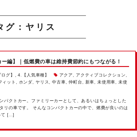
タグ：ヤリス
カー編】｜低燃費の車は維持費節約にもつながる！
ブログ】
,
4.【人気車種】
アクア
,
アクティブコレクション
,
フィット
,
ホンダ
,
ヤリス
,
中古車
,
仲町台
,
新車
,
未使用車
,
未使
ンパクトカー。ファミリーカーとして、あるいはちょっとした
タリの車です。 そんなコンパクトカーの中で、燃費が良いのは
 […]