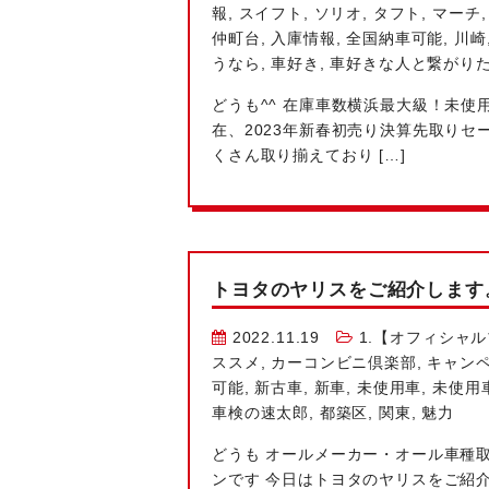
報
,
スイフト
,
ソリオ
,
タフト
,
マーチ
仲町台
,
入庫情報
,
全国納車可能
,
川崎
うなら
,
車好き
,
車好きな人と繋がり
どうも^^ 在庫車数横浜最大級！未
在、2023年新春初売り決算先取り
くさん取り揃えており […]
トヨタのヤリスをご紹介します
2022.11.19
1.【オフィシャ
ススメ
,
カーコンビニ倶楽部
,
キャン
可能
,
新古車
,
新車
,
未使用車
,
未使用
車検の速太郎
,
都築区
,
関東
,
魅力
どうも
オールメーカー・オール車種取
ンです
今日はトヨタのヤリスをご紹介