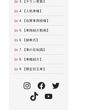
3.【チラシ更新】
4.【人気車種】
4.【在庫車両情報】
5.【車両紹介動画】
6.【納車式】
7.【車の豆知識】
8.【車種紹介】
9.【限定目玉車】
Instagram
Facebook
Twitter
TikTok
YouTube