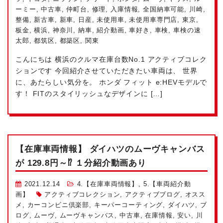
ーミー
,
中古車
,
仲町台
,
修理
,
入庫情報
,
全国納車可能
,
川崎
,
整備
,
新古車
,
新車
,
日産
,
未使用車
,
未使用車専門店
,
東京
,
板金
,
横浜
,
神奈川
,
納車
,
紹介動画
,
車好き
,
車検
,
車検の速
太郎
,
都筑区
,
都築区
,
関東
こんにちは
横浜のクルマ在庫台数No.1
アクティブコレク
ションです
今回紹介させていただきたい車両は、 世界
に、あたらしい気分を。 ホンダ フィット e:HEVモデルで
す！ FITのスタイリッシュなデザインに […]
【在庫車両情報】 ダイハツのムーヴキャンバス
が 129.8円～⁉ １分紹介動画あり
2021.12.14
4.【在庫車両情報】
,
5.【車両紹介動
画】
アクティブコレクション
,
アクティブブログ
,
オスス
メ
,
カーコンビニ倶楽部
,
キーパーコーティング
,
ダイハツ
,
ブ
ログ
,
ムーヴ
,
ムーヴキャンバス
,
中古車
,
在庫情報
,
安い
,
川