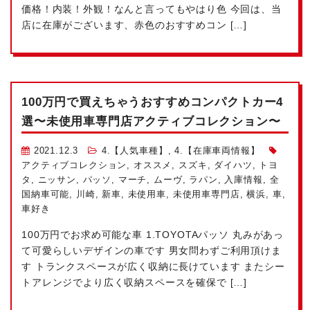
価格！内装！外観！なんと言ってもやはり色
今回は、当
店に在庫がございます、赤色のおすすめコン […]
100万円で買えちゃう
おすすめコンパクトカー4
選
〜未使用車専門店アクティブコレクション〜
2021.12.3
4.【人気車種】
,
4.【在庫車両情報】
アクティブコレクション
,
オススメ
,
スズキ
,
ダイハツ
,
トヨ
タ
,
ニッサン
,
パッソ
,
マーチ
,
ムーヴ
,
ラパン
,
入庫情報
,
全
国納車可能
,
川崎
,
新車
,
未使用車
,
未使用車専門店
,
横浜
,
車
,
車好き
100万円でお求め可能な車
1.TOYOTAパッソ 丸みがあっ
て可愛らしいデザインの車です
男女問わずご利用頂けま
す
トランクスペースが広く収納に長けています
またシー
トアレンジでより広く収納スペースを確保で […]