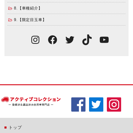
8.【車種紹介】
9.【限定目玉車】
Instagram
Facebook
Twitter
TikTok
You
トップ