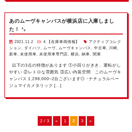
あのムーヴキャンバスが横浜店に入庫しまし
た！
³₃
2021.11.2
4.【在庫車両情報】
アクティブコレク
ション
,
ダイハツ
,
ムーヴ
,
ムーヴキャンバス
,
中古車
,
川崎
,
新車
,
未使用車
,
未使用車専門店
,
横浜
,
納車
,
関東
以下の3点の特徴があります
①小回りがきき、運転がし
やすい ②レトロな雰囲気 ③広い内装空間 このムーヴキ
ャンバス 1,298,000~2台ございます◎ ･ナチュラルベー
ジュマイカメタリック […]
2 / 3
«
1
2
3
»