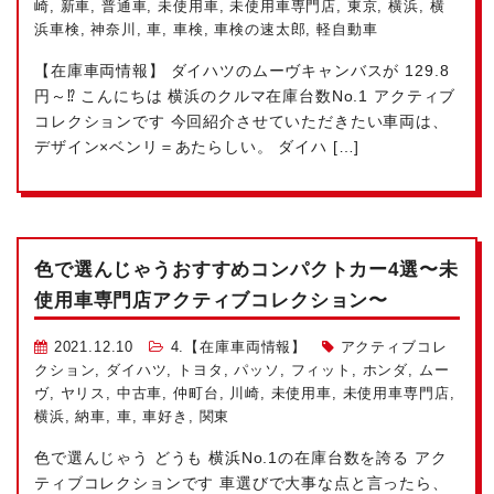
崎
,
新車
,
普通車
,
未使用車
,
未使用車専門店
,
東京
,
横浜
,
横
浜車検
,
神奈川
,
車
,
車検
,
車検の速太郎
,
軽自動車
【在庫車両情報】 ダイハツのムーヴキャンバスが 129.8
円～⁉ こんにちは
横浜のクルマ在庫台数No.1
アクティブ
コレクションです
今回紹介させていただきたい車両は、
デザイン×ベンリ＝あたらしい。 ダイハ […]
色で選んじゃう
おすすめコンパクトカー4選〜未
使用車専門店アクティブコレクション〜
2021.12.10
4.【在庫車両情報】
アクティブコレ
クション
,
ダイハツ
,
トヨタ
,
パッソ
,
フィット
,
ホンダ
,
ムー
ヴ
,
ヤリス
,
中古車
,
仲町台
,
川崎
,
未使用車
,
未使用車専門店
,
横浜
,
納車
,
車
,
車好き
,
関東
色で選んじゃう
どうも
横浜No.1
の在庫台数を誇る
アク
ティブコレクションです
車選びで大事な点と言ったら、