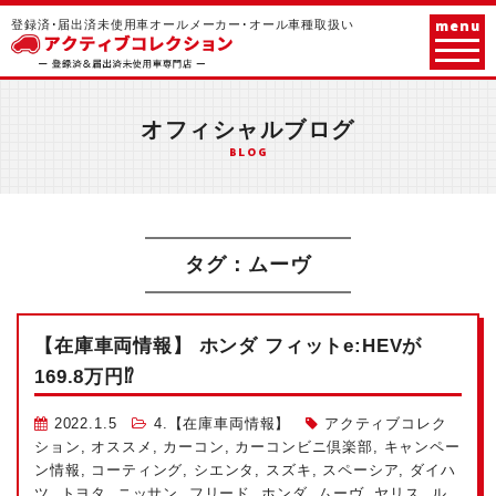
menu
登録済･届出済未使用車オールメーカー･オール車種取扱い
オフィシャルブログ
BLOG
タグ：ムーヴ
【在庫車両情報】 ホンダ フィットe:HEVが
169.8万円⁉
2022.1.5
4.【在庫車両情報】
アクティブコレク
ション
,
オススメ
,
カーコン
,
カーコンビニ倶楽部
,
キャンペー
ン情報
,
コーティング
,
シエンタ
,
スズキ
,
スペーシア
,
ダイハ
ツ
,
トヨタ
,
ニッサン
,
フリード
,
ホンダ
,
ムーヴ
,
ヤリス
,
ル