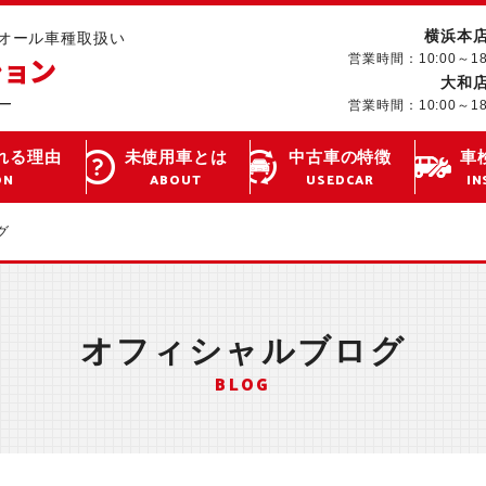
横浜本
･オール車種取扱い
営業時間：10:00～1
大和
営業時間：10:00～1
れる理由
未使用車とは
中古車の特徴
車
ON
ABOUT
USEDCAR
IN
グ
オフィシャルブログ
BLOG