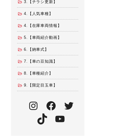
3.【チラシ更新】
4.【人気車種】
4.【在庫車両情報】
5.【車両紹介動画】
6.【納車式】
7.【車の豆知識】
8.【車種紹介】
9.【限定目玉車】
Instagram
Facebook
Twitter
TikTok
YouTube