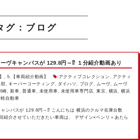
タグ：ブログ
ヴキャンバスが 129.8円～⁉ １分紹介動画あり
】
,
5.【車両紹介動画】
アクティブコレクション
,
アクティ
楽部
,
キーパーコーティング
,
ダイハツ
,
ブログ
,
ムーヴ
,
ムーヴ
川崎
,
新車
,
普通車
,
未使用車
,
未使用車専門店
,
東京
,
横浜
,
横浜
,
軽自動車
ンバスが 129.8円～⁉ こんにちは
横浜のクルマ在庫台数
回紹介させていただきたい車両は、 デザイン×ベンリ＝あたら