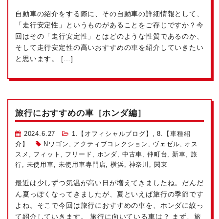
自動車の紹介をする際に、その自動車の詳細情報として、
「走行安定性」というものがあることをご存じですか？今
回はその「走行安定性」とはどのような性質であるのか、
そして走行安定性の高いおすすめの車を紹介していきたい
と思います。 […]
旅行におすすめの車［ホンダ編］
2024.6.27
1.【オフィシャルブログ】
,
8.【車種紹
介】
Nワゴン
,
アクティブコレクション
,
ヴェゼル
,
オス
スメ
,
フィット
,
フリード
,
ホンダ
,
中古車
,
仲町台
,
新車
,
旅
行
,
未使用車
,
未使用車専門店
,
横浜
,
神奈川
,
関東
最近は少しずつ気温が高い日が増えてきましたね。だんだ
ん夏っぽくなってきましたが、夏といえば旅行の季節です
よね。そこで今回は旅行におすすめの車を、ホンダに絞っ
て紹介していきます。 旅行に向いている車は？ まず、旅