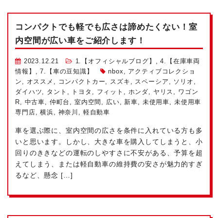
コンパクトでも軽でも広さは諦めたくない！室
内空間が広い車をご紹介します！
2023.12.21
1.【オフィシャルブログ】
,
4.【在庫車両
情報】
,
7.【車の豆知識】
nbox
,
アクティブコレクショ
ン
,
オススメ
,
コンパクトカー
,
スズキ
,
スペーシア
,
ソリオ
,
ダイハツ
,
タント
,
トヨタ
,
フィット
,
ホンダ
,
ヤリス
,
ワゴン
R
,
中古車
,
仲町台
,
室内空間
,
広い
,
新車
,
未使用車
,
未使用車
専門店
,
横浜
,
神奈川
,
軽自動車
車を選ぶ際に、室内空間の広さを条件に入れている方も多
いと思います。しかし、大きな車を購入してしまうと、小
回りのききなどの運転のしやすさに不安がある、予算を超
えてしまう、または軽自動車の維持費の安さが魅力的すぎ
るなど、懸念 […]