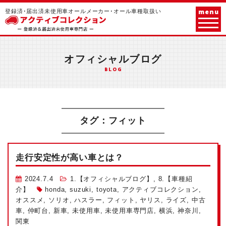
menu
登録済･届出済未使用車オールメーカー･オール車種取扱い
オフィシャルブログ
BLOG
タグ：フィット
走行安定性が高い車とは？
2024.7.4
1.【オフィシャルブログ】
,
8.【車種紹
介】
honda
,
suzuki
,
toyota
,
アクティブコレクション
,
オススメ
,
ソリオ
,
ハスラー
,
フィット
,
ヤリス
,
ライズ
,
中古
車
,
仲町台
,
新車
,
未使用車
,
未使用車専門店
,
横浜
,
神奈川
,
関東