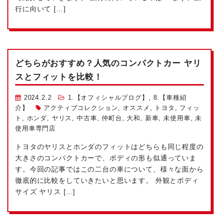
行に向いて […]
どちらがおすすめ？人気のコンパクトカー ヤリ
スとフィットを比較！
2024.2.2
1.【オフィシャルブログ】
,
8.【車種紹
介】
アクティブコレクション
,
オススメ
,
トヨタ
,
フィッ
ト
,
ホンダ
,
ヤリス
,
中古車
,
仲町台
,
大和
,
新車
,
未使用車
,
未
使用車専門店
トヨタのヤリスとホンダのフィットはどちらも同じ程度の
大きさのコンパクトカーで、ボディの形も似通っていま
す。今回の記事ではこの二台の車について、様々な面から
徹底的に比較をしていきたいと思います。 外観とボディ
サイズ ヤリス […]