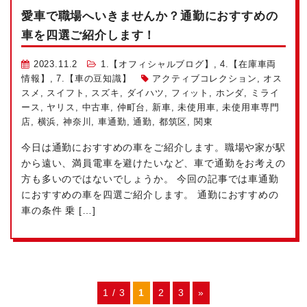
愛車で職場へいきませんか？通勤におすすめの
車を四選ご紹介します！
2023.11.2
1.【オフィシャルブログ】
,
4.【在庫車両
情報】
,
7.【車の豆知識】
アクティブコレクション
,
オス
スメ
,
スイフト
,
スズキ
,
ダイハツ
,
フィット
,
ホンダ
,
ミライ
ース
,
ヤリス
,
中古車
,
仲町台
,
新車
,
未使用車
,
未使用車専門
店
,
横浜
,
神奈川
,
車通勤
,
通勤
,
都筑区
,
関東
今日は通勤におすすめの車をご紹介します。職場や家が駅
から遠い、満員電車を避けたいなど、車で通勤をお考えの
方も多いのではないでしょうか。 今回の記事では車通勤
におすすめの車を四選ご紹介します。 通勤におすすめの
車の条件 乗 […]
1 / 3
1
2
3
»