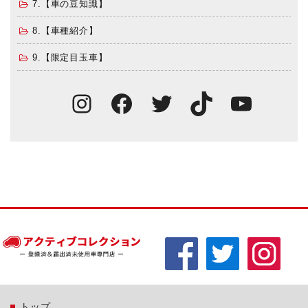
7.【車の豆知識】
8.【車種紹介】
9.【限定目玉車】
Instagram
Facebook
Twitter
TikTok
You
トップ