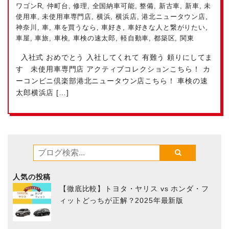
ワゴンR
,
仲町台
,
修理
,
全国納車可能
,
整備
,
新古車
,
新車
,
未
使用車
,
未使用車専門店
,
横浜
,
横浜店
,
港北ニュータウン店
,
神奈川
,
車
,
車を買うなら
,
車好き
,
車好きな人と繋がりたい
,
車屋
,
車旅
,
車検
,
車検の速太郎
,
軽自動車
,
都築区
,
関東
入社式 おめでとう
入社してくれて 有難う
頼りにしてま
す
未使用車専門店 アクティブコレクション
こちら！ カ
ーコンビニ倶楽部港北ニュータウン店
こちら！ 車検の速
太郎横浜店
[…]
人気の投稿
【徹底比較】トヨタ・ヤリス vs ホンダ・フ
ィットどっちが正解？2025年最新版