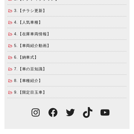
3.【チラシ更新】
4.【人気車種】
4.【在庫車両情報】
5.【車両紹介動画】
6.【納車式】
7.【車の豆知識】
8.【車種紹介】
9.【限定目玉車】
Instagram
Facebook
Twitter
TikTok
You