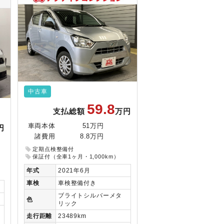
中古車
59.8
支払総額
万円
車両本体
51万円
円
諸費用
8.8万円
定期点検整備付
保証付（全車1ヶ月・1,000km）
年式
2021年6月
車検
車検整備付き
ブライトシルバーメタ
色
リック
走行
距離
23489km