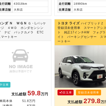
走行
距離
43018km
走行
距離
18990km
在庫
店舗
大和店
在庫
店舗
大和店
ホンダ Ｎ ＷＧＮ
トヨタ ライズ
Ｇ・Lパッケ
ハイブリッド
ージ ４ＷＤ ホンダセンシン
登録済未使用車 スマートアシ
グ ナビ バックカメラ ETC
ト 純正17インチAW フォグラ
スマートキー
イト パーキングセンサー ス
ートキー
中古車
59.8
目玉車
登録済未使用車
支払総額
万円
279.8
車両本体
51.8万円
支払総額
万