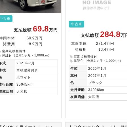
中古車
中古車
69.8
支払総額
万円
284.8
支払総額
万
車両本体
60.9万円
車両本体
271.4万円
諸費用
8.9万円
諸費用
13.4万円
定期点検整備付
保証付（全車1ヶ月・1,000km）
定期点検整備付
保証付（全車1ヶ月・1,000km）
年式
2021年7月
年式
2020年1月
車検
車検整備付き
車検
2027年1月
色
ホワイト
色
ブラック
走行
距離
35045km
走行
距離
34996km
在庫
店舗
大和店
在庫
店舗
大和店
ダイハツ ミライース
トヨタ シエンタ