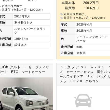
諸費用
8万円
車両本体
269.2万円
定期点検整備付
諸費用
10.6万円
保証付（全車1ヶ月・1,000km）
定期点検整備なし
年式
2017年8月
保証付（全車1ヶ月・1,000km）
車検
車検整備付き
年式
2026年4月
ルナシルバーメタリッ
車検
2028年4月
色
ク
シャイニングホワイト
色
走行
距離
10548km
パール
在庫
店舗
横浜本店
走行
距離
5km
在庫
店舗
大和店
スズキ アルト
トヨタ ノア
Ｌ セーフティサ
Ｓｉ ＷｘＢⅡ 
ポート ETC シートヒーター
人 セーフティセンス 両側パ
ースライドドア ナビ バック
メラ ETC2.0 クルコン