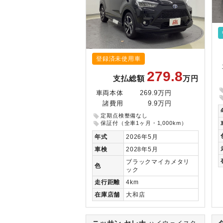
登録済未使用車
279.8
支払総額
万円
車両本体
269.9万円
諸費用
9.9万円
定期点検整備なし
保証付（全車1ヶ月・1,000km）
年式
2026年5月
車検
2028年5月
ブラックマイカメタリ
色
ック
走行
距離
4km
在庫
店舗
大和店
ニッサン セレナ