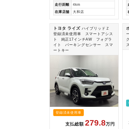
走行
距離
4km
在庫
店舗
大和店
トヨタ ライズ
ハイブリッドＺ
登録済未使用車 スマートアシス
ト 純正17インチAW フォグラ
イト パーキングセンサー スマ
ートキー
登録済未使用車
279.8
支払総額
万円