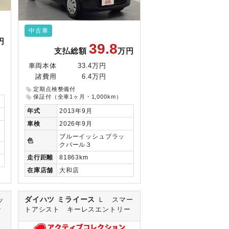
中古車
円
39.8
支払総額
万円
車両本体
33.4万円
諸費用
6.4万円
定期点検整備付
保証付（全車1ヶ月・1,000km）
年式
2013年9月
車検
2026年9月
ブルーイッシュブラッ
色
クパール３
走行
距離
81863km
在庫
店舗
大和店
ダイハツ ミライース
ッ
Ｌ スマー
ナ
トアシスト キーレスエントリー
ト