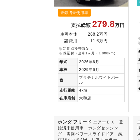
登録済未使用車
279.8
支払総額
万円
車両本体
268.2万円
諸費用
11.6万円
定期点検整備なし
保証付（全車1ヶ月・1,000km）
年式
2026年6月
車検
2029年6月
プラチナホワイトパー
色
ル
走行
距離
4km
在庫
店舗
大和店
ホンダ フリード
エアーＥＸ 登
録済未使用車 ホンダセンシン
グ 両側パワースライドドア 純