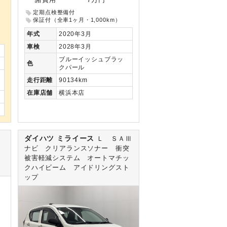
諸費用
7万円
定期点検整備付
保証付（全車1ヶ月・1,000km）
年式
2020年3月
車検
2028年3月
ブルーイッシュブラッ
色
クパール
走行
距離
90134km
在庫
店舗
横浜本店
ダイハツ ミライース
７
Ｌ ＳＡⅢ
ワ
ナビ クリアランスソナー 衝突
カ
被害軽減システム オートマチッ
クハイビーム アイドリングスト
ップ