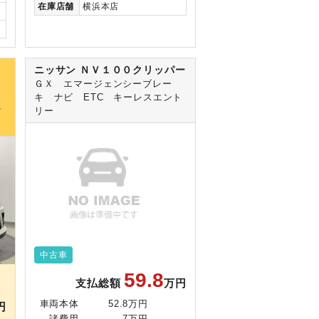
在庫
店舗
横浜本店
ニッサン ＮＶ１００クリッパー
Ｚ
ス
ＧＸ エマージェンシーブレー
キ ナビ ETC キーレスエント
マ
リー
中古車
59.8
支払総額
万円
車両本体
52.8万円
円