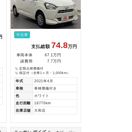
中古車
円
74.8
支払総額
万円
車両本体
67.1万円
諸費用
7.7万円
定期点検整備付
保証付（全車1ヶ月・1,000km）
年式
2021年4月
車検
車検整備付き
色
ホワイト
走行
距離
18770km
在庫
店舗
大和店
ニッサン デイズ