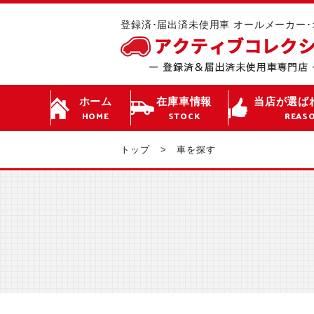
登録済･届出済未使用車 オールメーカー
ホーム
在庫車情報
当店が選ば
HOME
STOCK
REAS
トップ
車を探す