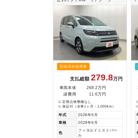
正15インチAW リアクーラー
登録済未使用車
279.8
支払総額
万円
車両本体
268.2万円
諸費用
11.6万円
定期点検整備なし
保証付（全車1ヶ月・1,000km）
年式
2026年6月
車検
2029年6月
フィヨルドミストパー
色
ル