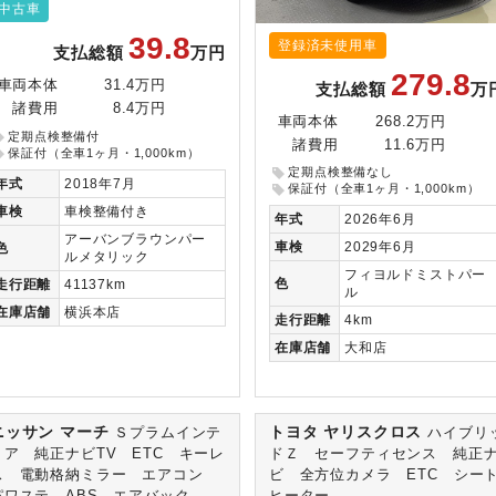
中古車
39.8
登録済未使用車
支払総額
万円
279.8
車両本体
31.4万円
支払総額
万
諸費用
8.4万円
車両本体
268.2万円
定期点検整備付
諸費用
11.6万円
保証付（全車1ヶ月・1,000km）
定期点検整備なし
年式
2018年7月
保証付（全車1ヶ月・1,000km）
車検
車検整備付き
年式
2026年6月
アーバンブラウンパー
車検
2029年6月
色
ルメタリック
フィヨルドミストパー
色
走行
距離
41137km
ル
在庫
店舗
横浜本店
走行
距離
4km
在庫
店舗
大和店
ニッサン マーチ
トヨタ ヤリスクロス
Ｓプラムインテ
ハイブリ
リア 純正ナビTV ETC キーレ
ドＺ セーフティセンス 純正
ス 電動格納ミラー エアコン
ビ 全方位カメラ ETC シー