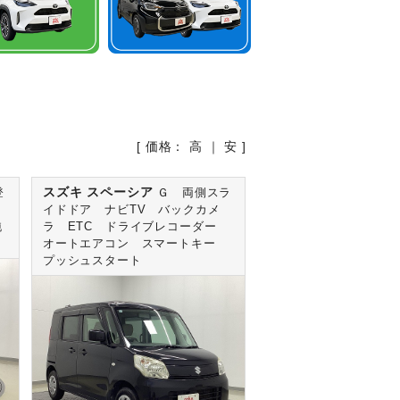
[ 価格：
高
｜
安
]
スズキ スペーシア
登
Ｇ 両側スラ
イドドア ナビTV バックカメ
純
ラ ETC ドライブレコーダー
オートエアコン スマートキー
プッシュスタート