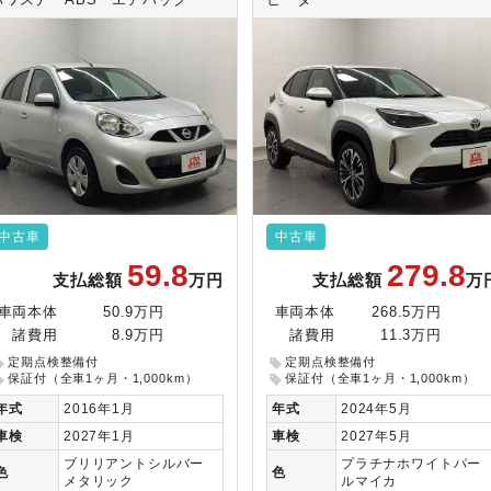
パワステ ABS エアバック
ヒーター
中古車
中古車
59.8
279.8
支払総額
万円
支払総額
万
車両本体
50.9万円
車両本体
268.5万円
諸費用
8.9万円
諸費用
11.3万円
定期点検整備付
定期点検整備付
保証付（全車1ヶ月・1,000km）
保証付（全車1ヶ月・1,000km）
年式
2016年1月
年式
2024年5月
車検
2027年1月
車検
2027年5月
ブリリアントシルバー
プラチナホワイトパー
色
色
メタリック
ルマイカ