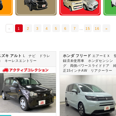
«
1
2
3
4
5
6
7
...
15
16
»
スズキ アルト
ホンダ フリード
L ナビ ドラレ
エアーＥＸ 
コ キーレスエントリー
録済未使用車 ホンダセンシン
グ 両側パワースライドドア 
正15インチAW リアクーラー