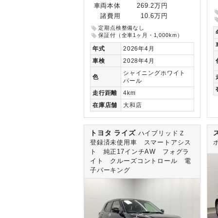
車両本体
269.2万円
諸費用
10.6万円
定期点検整備なし
保証付（全車1ヶ月・1,000km）
年式
2026年4月
車検
2028年4月
シャイニングホワイト
色
パール
走行
距離
4km
在庫
店舗
大和店
トヨタ ライズ
ハイブリッドＺ
登録済未使用車 スマートアシス
ト 純正17インチAW フォグラ
イト クルーズコントロール 電
子パーキング