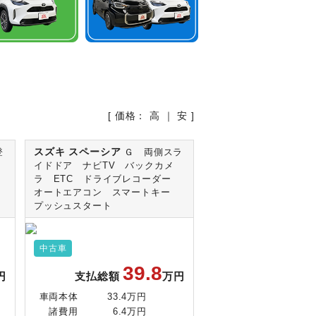
[ 価格：
高
｜
安
]
スズキ スペーシア
登
Ｇ 両側スラ
イ
イドドア ナビTV バックカメ
ラ ETC ドライブレコーダー
オートエアコン スマートキー
プッシュスタート
中古車
39.8
円
支払総額
万円
車両本体
33.4万円
諸費用
6.4万円