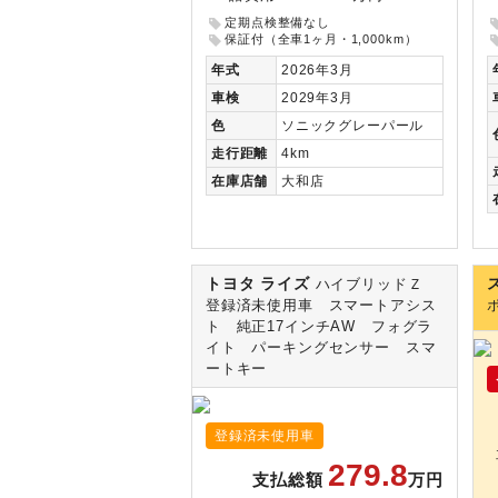
定期点検整備なし
保証付（全車1ヶ月・1,000km）
年式
2026年3月
車検
2029年3月
色
ソニックグレーパール
走行
距離
4km
在庫
店舗
大和店
トヨタ ライズ
ハイブリッドＺ
登録済未使用車 スマートアシス
ト 純正17インチAW フォグラ
イト パーキングセンサー スマ
ートキー
登録済未使用車
279.8
支払総額
万円