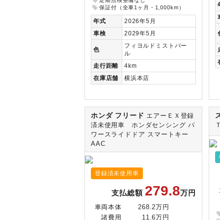
保証付（全車1ヶ月・1,000km）
年式
2026年5月
車検
2029年5月
フィヨルドミストパー
色
ル
走行
距離
4km
在庫
店舗
横浜本店
ホンダ フリード
エアーＥＸ登録
済未使用車 ホンダセンシング パ
ワースライドドア スマートキー
AAC
登録済未使用車
279.8
支払総額
万円
車両本体
268.2万円
諸費用
11.6万円