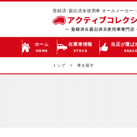
登録済･届出済未使用車 オールメーカー
ホーム
在庫車情報
当店が選ば
HOME
STOCK
REAS
トップ
車を探す