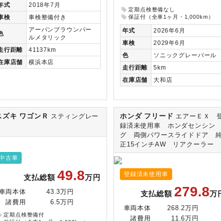
年式
2018年7月
定期点検整備なし
保証付（全車1ヶ月・1,000km）
車検
車検整備付き
アーバンブラウンパー
年式
2026年6月
色
ルメタリック
車検
2029年6月
走行
距離
41137km
色
ソニックグレーパール
在庫
店舗
横浜本店
走行
距離
5km
在庫
店舗
大和店
スズキ ワゴンＲ
ホンダ フリード
スティングレー
エアーＥＸ 
Ｔ
録済未使用車 ホンダセンシン
グ 両側パワースライドドア 
正15インチAW リアクーラー
中古車
49.8
登録済未使用車
支払総額
万円
279.8
車両本体
43.3万円
支払総額
万
諸費用
6.5万円
車両本体
268.2万円
定期点検整備付
諸費用
11.6万円