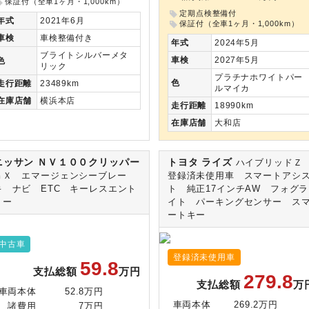
保証付（全車1ヶ月・1,000km）
定期点検整備付
年式
2021年6月
保証付（全車1ヶ月・1,000km）
車検
車検整備付き
年式
2024年5月
ブライトシルバーメタ
車検
2027年5月
色
リック
プラチナホワイトパー
色
走行
距離
23489km
ルマイカ
在庫
店舗
横浜本店
走行
距離
18990km
在庫
店舗
大和店
ニッサン ＮＶ１００クリッパー
トヨタ ライズ
ハイブリッド
ＧＸ エマージェンシーブレー
登録済未使用車 スマートアシ
キ ナビ ETC キーレスエント
ト 純正17インチAW フォグラ
リー
イト パーキングセンサー ス
ートキー
中古車
登録済未使用車
59.8
支払総額
万円
279.8
支払総額
万
車両本体
52.8万円
車両本体
269.2万円
諸費用
7万円