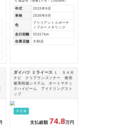
保証付（全車1ヶ月・1,000km）
年式
2015年9月
車検
2026年9月
ブリリアントスポーテ
色
ィブルーメタリック
走行
距離
35317km
在庫
店舗
大和店
ダイハツ ミライース
Ｚ
Ｌ ＳＡⅢ
ス
ナビ クリアランスソナー 衝突
被害軽減システム オートマチッ
電
クハイビーム アイドリングスト
ップ
中古車
74.8
円
支払総額
万円