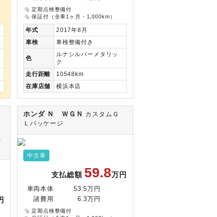
定期点検整備付
保証付（全車1ヶ月・1,000km）
年式
2017年8月
車検
車検整備付き
ルナシルバーメタリッ
色
ク
走行
距離
10548km
在庫
店舗
横浜本店
ホンダ Ｎ ＷＧＮ
Ｚ
カスタムＧ
ス
Ｌパッケージ
マ
中古車
59.8
支払総額
万円
車両本体
53.5万円
円
諸費用
6.3万円
定期点検整備付