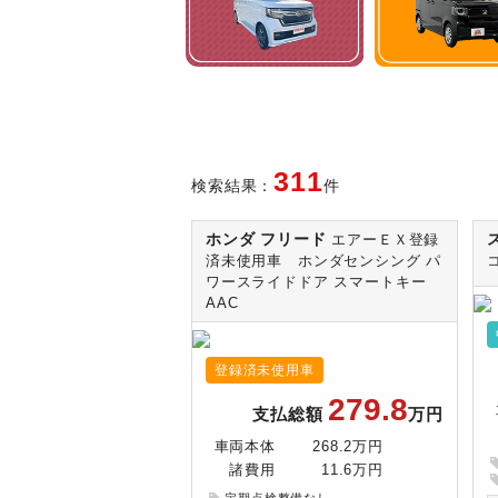
311
検索結果：
件
ホンダ フリード
エアーＥＸ登録
済未使用車 ホンダセンシング パ
ワースライドドア スマートキー
AAC
登録済未使用車
279.8
支払総額
万円
車両本体
268.2万円
諸費用
11.6万円
定期点検整備なし