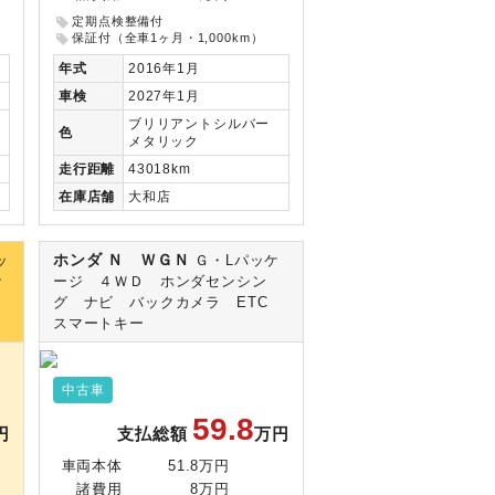
定期点検整備付
保証付（全車1ヶ月・1,000km）
年式
2016年1月
車検
2027年1月
ブリリアントシルバー
色
メタリック
走行
距離
43018km
在庫
店舗
大和店
ホンダ Ｎ ＷＧＮ
ッ
Ｇ・Lパッケ
ナ
ージ ４ＷＤ ホンダセンシン
ト
グ ナビ バックカメラ ETC
スマートキー
中古車
59.8
円
支払総額
万円
車両本体
51.8万円
諸費用
8万円