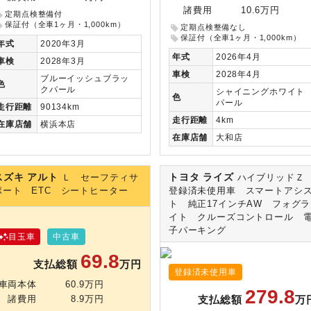
諸費用
10.6万円
定期点検整備付
保証付（全車1ヶ月・1,000km）
定期点検整備なし
保証付（全車1ヶ月・1,000km）
年式
2020年3月
年式
2026年4月
車検
2028年3月
車検
2028年4月
ブルーイッシュブラッ
色
クパール
シャイニングホワイト
色
パール
走行
距離
90134km
走行
距離
4km
在庫
店舗
横浜本店
在庫
店舗
大和店
スズキ アルト
トヨタ ライズ
Ｌ セーフティサ
ハイブリッド
ポート ETC シートヒーター
登録済未使用車 スマートアシ
ト 純正17インチAW フォグラ
イト クルーズコントロール 
子パーキング
目玉車
中古車
69.8
支払総額
万円
登録済未使用車
車両本体
60.9万円
279.8
支払総額
万
諸費用
8.9万円