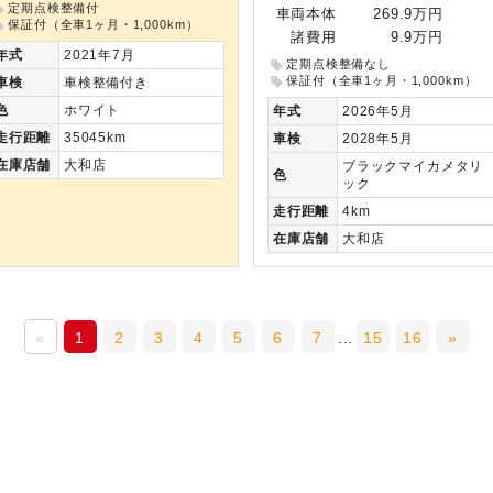
定期点検整備付
車両本体
269.9万円
保証付（全車1ヶ月・1,000km）
諸費用
9.9万円
年式
2021年7月
定期点検整備なし
保証付（全車1ヶ月・1,000km）
車検
車検整備付き
色
ホワイト
年式
2026年5月
走行
距離
35045km
車検
2028年5月
在庫
店舗
大和店
ブラックマイカメタリ
色
ック
走行
距離
4km
在庫
店舗
大和店
«
1
2
3
4
5
6
7
...
15
16
»