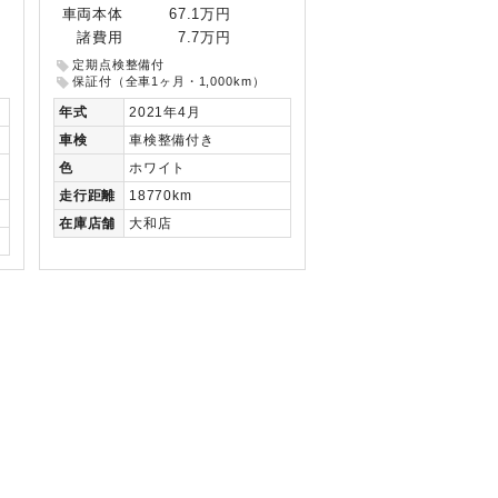
車両本体
67.1万円
諸費用
7.7万円
定期点検整備付
保証付（全車1ヶ月・1,000km）
年式
2021年4月
車検
車検整備付き
色
ホワイト
走行
距離
18770km
在庫
店舗
大和店