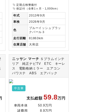
定期点検整備付
保証付（全車1ヶ月・1,000km）
年式
2013年9月
車検
2026年9月
ブルーイッシュブラッ
色
クパール３
走行
距離
81863km
在庫
店舗
大和店
ニッサン マーチ
登
Ｓプラムインテ
リア 純正ナビTV ETC キーレ
純
ス 電動格納ミラー エアコン
パワステ ABS エアバック
中古車
59.8
円
支払総額
万円
車両本体
50.9万円
諸費用
8.9万円