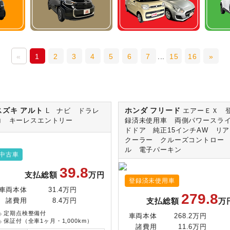
«
1
2
3
4
5
6
7
...
15
16
»
スズキ アルト
ホンダ フリード
L ナビ ドラレ
エアーＥＸ 
コ キーレスエントリー
録済未使用車 両側パワースラ
ドドア 純正15インチAW リア
クーラー クルーズコントロー
ル 電子パーキン
中古車
39.8
支払総額
万円
登録済未使用車
車両本体
31.4万円
279.8
支払総額
万
諸費用
8.4万円
定期点検整備付
車両本体
268.2万円
保証付（全車1ヶ月・1,000km）
諸費用
11.6万円