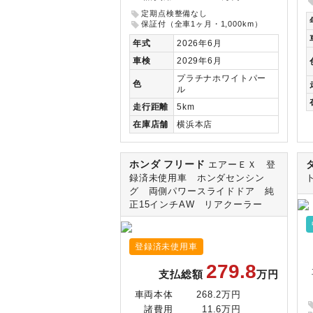
定期点検整備なし
保証付（全車1ヶ月・1,000km）
年式
2026年6月
車検
2029年6月
プラチナホワイトパー
色
ル
走行
距離
5km
在庫
店舗
横浜本店
ホンダ フリード
エアーＥＸ 登
録済未使用車 ホンダセンシン
グ 両側パワースライドドア 純
正15インチAW リアクーラー
登録済未使用車
279.8
支払総額
万円
車両本体
268.2万円
諸費用
11.6万円