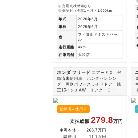
定期点検整備なし
保証付（全車1ヶ月・1,000km）
年式
2026年6月
車検
2029年6月
フィヨルドミストパー
色
ル
走行
距離
4km
在庫
店舗
大和店
ホンダ フリード
エアーＥＸ 登
録済未使用車 ホンダセンシン
グ 両側パワースライドドア 純
正15インチAW リアクーラー
登録済未使用車
279.8
支払総額
万円
車両本体
268.7万円
諸費用
11.1万円