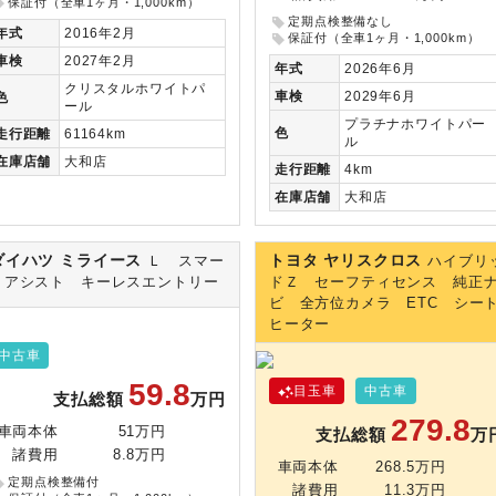
保証付（全車1ヶ月・1,000km）
定期点検整備なし
年式
2016年2月
保証付（全車1ヶ月・1,000km）
車検
2027年2月
年式
2026年6月
クリスタルホワイトパ
車検
2029年6月
色
ール
プラチナホワイトパー
色
走行
距離
61164km
ル
在庫
店舗
大和店
走行
距離
4km
在庫
店舗
大和店
ダイハツ ミライース
トヨタ ヤリスクロス
Ｌ スマー
ハイブリ
トアシスト キーレスエントリー
ドＺ セーフティセンス 純正
ビ 全方位カメラ ETC シー
ヒーター
中古車
59.8
目玉車
中古車
支払総額
万円
279.8
車両本体
51万円
支払総額
万
諸費用
8.8万円
車両本体
268.5万円
定期点検整備付
諸費用
11.3万円