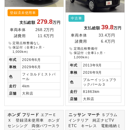
登録済未使用車
中古車
279.8
支払総額
万円
39.8
支払総額
万円
車両本体
268.2万円
車両本体
33.4万円
諸費用
11.6万円
諸費用
6.4万円
定期点検整備なし
保証付（全車1ヶ月・
定期点検整備付
1,000km）
保証付（全車1ヶ月・
1,000km）
年式
2026年6月
年式
2013年9月
車検
2029年6月
車検
2026年9月
フィヨルドミストパ
色
ール
ブルーイッシュブラ
色
ックパール３
走行
4km
走行
81863km
店舗
大和店
店舗
大和店
ホンダ フリード
ニッサン マーチ
エアーＥ
Ｓプラム
Ｘ 登録済未使用車 ホンダ
インテリア 純正ナビTV
センシング 両側パワースラ
ETC キーレス 電動格納ミ