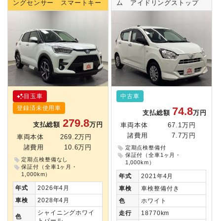
ングセンサー スマートキー
ム アイドリングストップ
目玉車
中古車
登録済未使用車
74.8
支払総額
万円
279.8
支払総額
万円
車両本体
67.1万円
諸費用
7.7万円
車両本体
269.2万円
諸費用
10.6万円
定期点検整備付
保証付（全車1ヶ月・
定期点検整備なし
1,000km）
保証付（全車1ヶ月・
1,000km）
年式
2021年4月
年式
2026年4月
車検
車検整備付き
車検
2028年4月
色
ホワイト
シャイニングホワイ
走行
18770km
色
トパール