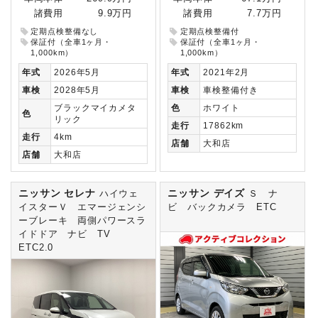
諸費用
9.9万円
諸費用
7.7万円
定期点検整備なし
定期点検整備付
保証付（全車1ヶ月・
保証付（全車1ヶ月・
1,000km）
1,000km）
年式
2026年5月
年式
2021年2月
車検
2028年5月
車検
車検整備付き
ブラックマイカメタ
色
ホワイト
色
リック
走行
17862km
走行
4km
店舗
大和店
店舗
大和店
ニッサン セレナ
ニッサン デイズ
ハイウェ
Ｓ ナ
イスターＶ エマージェンシ
ビ バックカメラ ETC
ーブレーキ 両側パワースラ
イドドア ナビ TV
ETC2.0