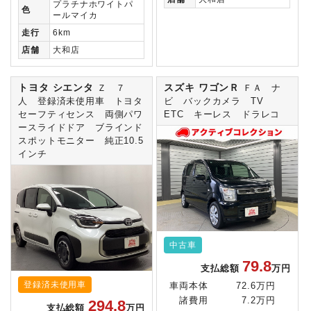
プラチナホワイトパ
色
ールマイカ
走行
6km
店舗
大和店
トヨタ シエンタ
スズキ ワゴンＲ
Ｚ ７
ＦＡ ナ
人 登録済未使用車 トヨタ
ビ バックカメラ TV
セーフティセンス 両側パワ
ETC キーレス ドラレコ
ースライドドア ブラインド
スポットモニター 純正10.5
インチ
中古車
79.8
支払総額
万円
登録済未使用車
車両本体
72.6万円
諸費用
7.2万円
294.8
支払総額
万円