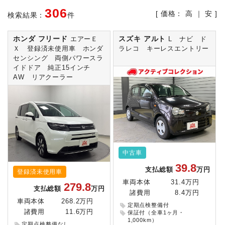
306
[ 価格：
高
｜
安
]
検索結果：
件
ホンダ フリード
スズキ アルト
エアーＥ
L ナビ ド
Ｘ 登録済未使用車 ホンダ
ラレコ キーレスエントリー
センシング 両側パワースラ
イドドア 純正15インチ
AW リアクーラー
中古車
39.8
支払総額
万円
登録済未使用車
車両本体
31.4万円
279.8
支払総額
万円
諸費用
8.4万円
車両本体
268.2万円
定期点検整備付
諸費用
11.6万円
保証付（全車1ヶ月・
1,000km）
定期点検整備なし