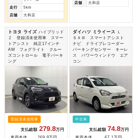
店舗
大和店
走行
5km
店舗
大和店
トヨタ ライズ
ダイハツ ミライース
ハイブリッド
Ｌ
Ｚ 登録済未使用車 スマー
ＳＡⅢ スマートアシスト
トアシスト 純正17インチ
ナビ ドライブレコーダー
AW フォグライト クルー
パーキングセンサー キーレ
ズコントロール 電子パーキ
ス パワーウィンドウ エア
ング
コン
登録済未使用車
中古車
279.8
74.8
支払総額
万円
支払総額
万円
車両本体
269.9万円
車両本体
67.1万円