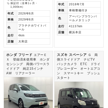
保証付（全車1ヶ月・
年式
2018年7月
1,000km）
車検
車検整備付き
年式
2026年6月
アーバンブラウンパ
色
車検
2029年6月
ールメタリック
プラチナホワイトパ
走行
41137km
色
ール
店舗
横浜本店
走行
4km
店舗
大和店
ホンダ フリード
スズキ スペーシア
エアーＥ
Ｇ 両
Ｘ 登録済未使用車 ホンダ
側スライドドア ナビTV
センシング 両側パワースラ
バックカメラ ETC ドライ
イドドア 純正15インチ
ブレコーダー オートエアコ
AW リアクーラー
ン スマートキー プッシュ
スタート