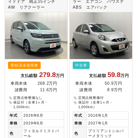
イドドア 純正15インチ
ラー エアコン パワステ
AW リアクーラー
ABS エアバック
登録済未使用車
中古車
279.8
59.8
支払総額
万円
支払総額
万円
車両本体
268.2万円
車両本体
50.9万円
諸費用
11.6万円
諸費用
8.9万円
定期点検整備なし
定期点検整備付
保証付（全車1ヶ月・
保証付（全車1ヶ月・
1,000km）
1,000km）
年式
2026年6月
年式
2016年1月
車検
2029年6月
車検
2027年1月
フィヨルドミストパ
ブリリアントシルバ
色
色
ール
ーメタリック