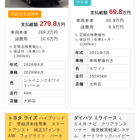
中古車
69.8
支払総額
万円
登録済未使用車
車両本体
60.9万円
279.8
支払総額
万円
諸費用
8.9万円
車両本体
269.2万円
定期点検整備付
諸費用
10.6万円
保証付（全車1ヶ月・
1,000km）
定期点検整備なし
保証付（全車1ヶ月・
年式
2021年7月
1,000km）
車検
車検整備付き
年式
2026年4月
色
ホワイト
車検
2028年4月
走行
35045km
シャイニングホワイ
色
店舗
大和店
トパール
走行
4km
店舗
大和店
トヨタ ライズ
ダイハツ ミライース
ハイブリッド
Ｌ
Ｚ 登録済未使用車 スマー
ＳＡⅢ ナビ クリアランス
トアシスト 純正17インチ
ソナー 衝突被害軽減システ
AW フォグライト パーキ
ム オートマチックハイビー