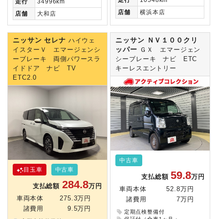
走行
34996km
店舗
横浜本店
店舗
大和店
ニッサン セレナ
ニッサン ＮＶ１００クリ
ハイウェ
ッパー
イスターＶ エマージェンシ
ＧＸ エマージェン
ーブレーキ 両側パワースラ
シーブレーキ ナビ ETC
イドドア ナビ TV
キーレスエントリー
ETC2.0
中古車
目玉車
中古車
59.8
支払総額
万円
284.8
支払総額
万円
車両本体
52.8万円
車両本体
275.3万円
諸費用
7万円
諸費用
9.5万円
定期点検整備付
保証付（全車1ヶ月・