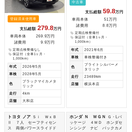
中古車
59.8
支払総額
万円
登録済未使用車
車両本体
51万円
諸費用
8.8万円
279.8
支払総額
万円
定期点検整備付
車両本体
269.9万円
保証付（全車1ヶ月・
1,000km）
諸費用
9.9万円
定期点検整備なし
年式
2021年6月
保証付（全車1ヶ月・
車検
車検整備付き
1,000km）
ブライトシルバーメ
年式
2026年5月
色
タリック
車検
2028年5月
走行
23489km
ブラックマイカメタ
色
店舗
横浜本店
リック
走行
4km
店舗
大和店
トヨタ ノア
ホンダ Ｎ ＷＧＮ
Ｓｉ ＷｘＢ
Ｇ・Lパ
Ⅱ ７人 セーフティセン
ッケージ ４ＷＤ ホンダセ
ス 両側パワースライドド
ンシング ナビ バックカメ