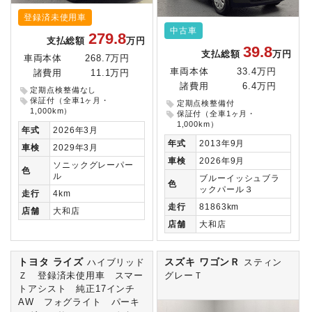
登録済未使用車
中古車
279.8
支払総額
万円
39.8
支払総額
万円
車両本体
268.7万円
車両本体
33.4万円
諸費用
11.1万円
諸費用
6.4万円
定期点検整備なし
保証付（全車1ヶ月・
定期点検整備付
1,000km）
保証付（全車1ヶ月・
1,000km）
年式
2026年3月
年式
2013年9月
車検
2029年3月
車検
2026年9月
ソニックグレーパー
色
ル
ブルーイッシュブラ
色
ックパール３
走行
4km
走行
81863km
店舗
大和店
店舗
大和店
トヨタ ライズ
スズキ ワゴンＲ
ハイブリッド
スティン
Ｚ 登録済未使用車 スマー
グレーＴ
トアシスト 純正17インチ
AW フォグライト パーキ