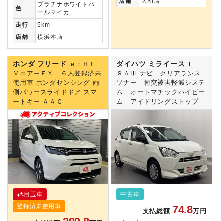
店舗
大和店
プラチナホワイトパ
色
ールマイカ
走行
5km
店舗
横浜本店
ホンダ フリード
ダイハツ ミライース
ｅ：ＨＥ
Ｌ
ＶエアーＥＸ ６人登録済未
ＳＡⅢ ナビ クリアランス
使用車 ホンダセンシング 両
ソナー 衝突被害軽減システ
側パワースライドドア スマ
ム オートマチックハイビー
ートキー ＡＡＣ
ム アイドリングストップ
目玉車
中古車
登録済未使用車
74.8
支払総額
万円