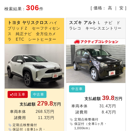
306
[ 価格：
高
｜
安
]
検索結果：
件
トヨタ ヤリスクロス
スズキ アルト
ハイ
L ナビ ド
ブリッドＺ セーフティセン
ラレコ キーレスエントリー
ス 純正ナビ 全方位カメ
ラ ETC シートヒーター
中古車
目玉車
中古車
39.8
支払総額
万円
279.8
支払総額
万円
車両本体
31.4万円
車両本体
268.5万円
諸費用
8.4万円
諸費用
11.3万円
定期点検整備付
保証付（全車1ヶ月・
定期点検整備付
1,000km）
保証付（全車1ヶ月・