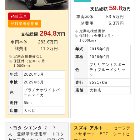
59.8
支払総額
万円
目玉車
車両本体
53.5万円
諸費用
6.3万円
登録済未使用車
定期点検整備付
294.8
支払総額
万円
保証付（全車1ヶ月・
1,000km）
車両本体
283.6万円
諸費用
11.2万円
年式
2015年9月
定期点検整備なし
車検
2026年9月
保証付（全車1ヶ月・
ブリリアントスポー
1,000km）
色
ティブルーメタリッ
年式
2026年5月
ク
車検
2029年5月
走行
35317km
プラチナホワイトパ
店舗
大和店
色
ールマイカ
走行
6km
店舗
大和店
トヨタ シエンタ
スズキ アルト
Ｚ ７
Ｌ セーフテ
人 登録済未使用車 トヨタ
ィサポート ETC シートヒ
セーフティセンス 両側パワ
ーター