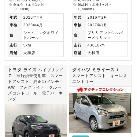
保証付（全車1ヶ月・
保証付（全車1ヶ月・
1,000km）
1,000km）
年式
2026年4月
年式
2016年1月
車検
2028年4月
車検
2027年1月
シャイニングホワイ
ブリリアントシルバ
色
色
トパール
ーメタリック
走行
5km
走行
43018km
店舗
大和店
店舗
大和店
トヨタ ライズ
ダイハツ ミライース
ハイブリッド
Ｌ
Ｚ 登録済未使用車 スマー
スマートアシスト キーレス
トアシスト 純正17インチ
エントリー
AW フォグライト クルー
ズコントロール 電子パーキ
ング