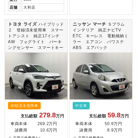
店舗
大和店
トヨタ ライズ
ニッサン マーチ
ハイブリッド
Ｓプラム
Ｚ 登録済未使用車 スマー
インテリア 純正ナビTV
トアシスト 純正17インチ
ETC キーレス 電動格納ミ
AW フォグライト パーキ
ラー エアコン パワステ
ングセンサー スマートキー
ABS エアバック
登録済未使用車
中古車
279.8
59.8
支払総額
万円
支払総額
万円
車両本体
269.2万円
車両本体
50.9万円
諸費用
10.6万円
諸費用
8.9万円
定期点検整備なし
定期点検整備付