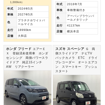
1,000km）
年式
2018年7月
年式
2024年5月
車検
車検整備付き
車検
2027年5月
アーバンブラウンパ
色
ールメタリック
プラチナホワイトパ
色
ールマイカ
走行
41137km
走行
18990km
店舗
横浜本店
店舗
大和店
ホンダ フリード
スズキ スペーシア
エアーＥ
Ｇ 両
Ｘ 登録済未使用車 ホンダ
側スライドドア ナビTV
センシング 両側パワースラ
バックカメラ ETC ドライ
イドドア 純正15インチ
ブレコーダー オートエアコ
AW リアクーラー
ン スマートキー プッシュ
スタート