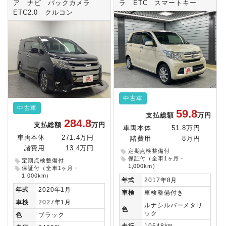
ア ナビ バックカメラ
ラ ETC スマートキー
ETC2.0 クルコン
中古車
中古車
59.8
支払総額
万円
284.8
支払総額
万円
車両本体
51.8万円
車両本体
271.4万円
諸費用
8万円
諸費用
13.4万円
定期点検整備付
保証付（全車1ヶ月・
定期点検整備付
1,000km）
保証付（全車1ヶ月・
1,000km）
年式
2017年8月
年式
2020年1月
車検
車検整備付き
車検
2027年1月
ルナシルバーメタリ
色
ック
色
ブラック
走行
10548km