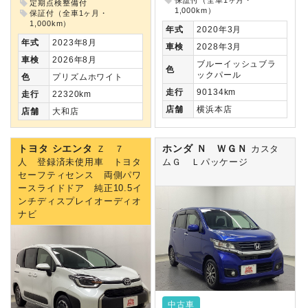
定期点検整備付
1,000km）
保証付（全車1ヶ月・
1,000km）
年式
2020年3月
年式
2023年8月
車検
2028年3月
車検
2026年8月
ブルーイッシュブラ
色
ックパール
色
プリズムホワイト
走行
90134km
走行
22320km
店舗
横浜本店
店舗
大和店
トヨタ シエンタ
ホンダ Ｎ ＷＧＮ
Ｚ ７
カスタ
人 登録済未使用車 トヨタ
ムＧ Ｌパッケージ
セーフティセンス 両側パワ
ースライドドア 純正10.5イ
ンチディスプレイオーディオ
ナビ
中古車