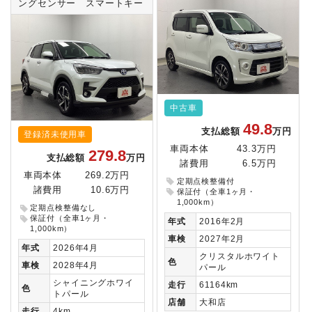
ングセンサー スマートキー
中古車
49.8
支払総額
万円
登録済未使用車
車両本体
43.3万円
279.8
支払総額
万円
諸費用
6.5万円
車両本体
269.2万円
定期点検整備付
諸費用
10.6万円
保証付（全車1ヶ月・
1,000km）
定期点検整備なし
保証付（全車1ヶ月・
年式
2016年2月
1,000km）
車検
2027年2月
年式
2026年4月
クリスタルホワイト
色
車検
2028年4月
パール
シャイニングホワイ
走行
61164km
色
トパール
店舗
大和店
走行
4km