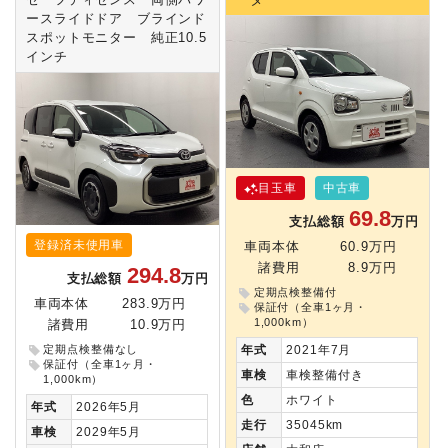
ースライドドア ブラインド
スポットモニター 純正10.5
インチ
目玉車
中古車
69.8
支払総額
万円
登録済未使用車
車両本体
60.9万円
諸費用
8.9万円
294.8
支払総額
万円
定期点検整備付
車両本体
283.9万円
保証付（全車1ヶ月・
1,000km）
諸費用
10.9万円
定期点検整備なし
年式
2021年7月
保証付（全車1ヶ月・
車検
車検整備付き
1,000km）
色
ホワイト
年式
2026年5月
走行
35045km
車検
2029年5月