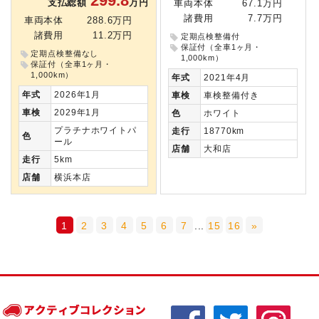
299.8
支払総額
万円
車両本体
67.1万円
諸費用
7.7万円
車両本体
288.6万円
諸費用
11.2万円
定期点検整備付
保証付（全車1ヶ月・
定期点検整備なし
1,000km）
保証付（全車1ヶ月・
1,000km）
年式
2021年4月
年式
2026年1月
車検
車検整備付き
車検
2029年1月
色
ホワイト
プラチナホワイトパ
走行
18770km
色
ール
店舗
大和店
走行
5km
店舗
横浜本店
1
2
3
4
5
6
7
...
15
16
»