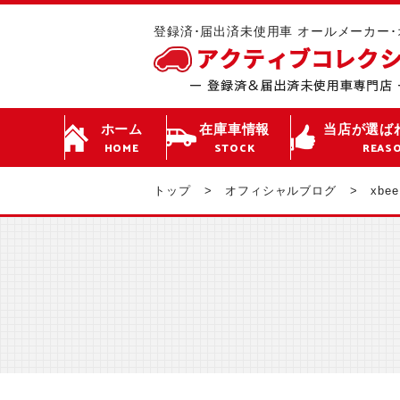
登録済･届出済未使用車 オールメーカー
ホーム
在庫車情報
当店が選ば
HOME
STOCK
REAS
トップ
オフィシャルブログ
xbee