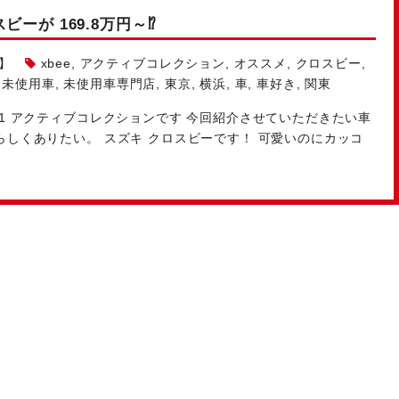
ーが 169.8万円～⁉
】
xbee
,
アクティブコレクション
,
オススメ
,
クロスビー
,
,
未使用車
,
未使用車専門店
,
東京
,
横浜
,
車
,
車好き
,
関東
1
アクティブコレクションです
今回紹介させていただきたい車
らしくありたい。 スズキ クロスビーです！ 可愛いのにカッコ