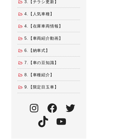
3.【チラシ更新】
4.【人気車種】
4.【在庫車両情報】
5.【車両紹介動画】
6.【納車式】
7.【車の豆知識】
8.【車種紹介】
9.【限定目玉車】
Instagram
Facebook
Twitter
TikTok
YouTube