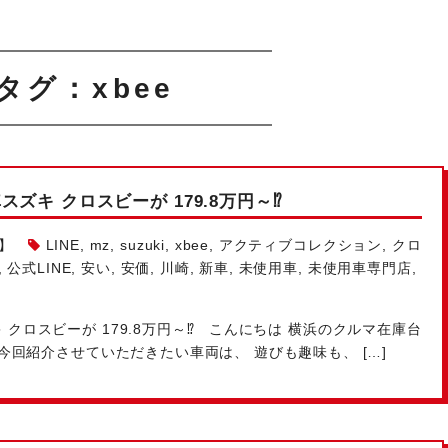
タグ：xbee
車
スズキ クロスビーが 179.8万円～⁉
】
LINE
,
mz
,
suzuki
,
xbee
,
アクティブコレクション
,
クロ
,
公式LINE
,
安い
,
安価
,
川崎
,
新車
,
未使用車
,
未使用車専門店
,
 クロスビーが 179.8万円～⁉ こんにちは
横浜のクルマ在庫台
今回紹介させていただきたい車両は、 遊びも趣味も、 […]