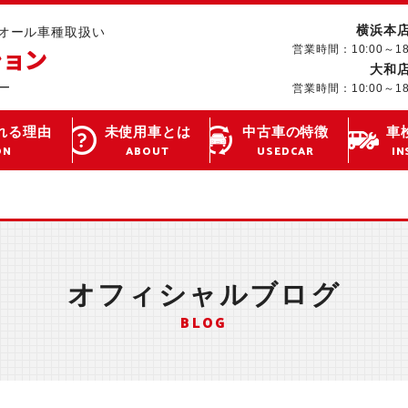
横浜本
･オール車種取扱い
営業時間：10:00～1
大和
営業時間：10:00～1
れる理由
未使用車とは
中古車の特徴
車
ON
ABOUT
USEDCAR
IN
オフィシャルブログ
BLOG