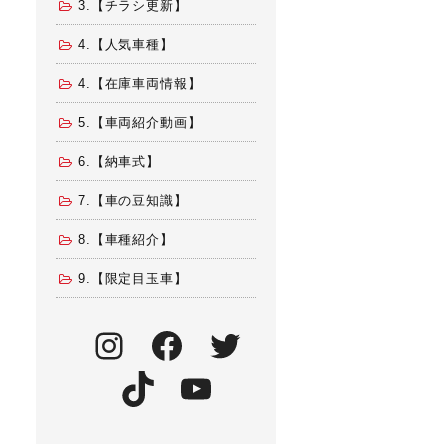
3.【チラシ更新】
4.【人気車種】
4.【在庫車両情報】
5.【車両紹介動画】
6.【納車式】
7.【車の豆知識】
8.【車種紹介】
9.【限定目玉車】
Instagram
Facebook
Twitter
TikTok
YouTube