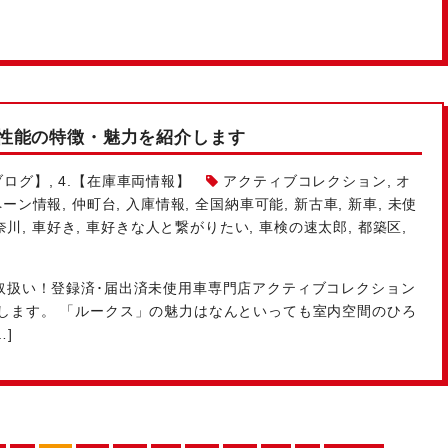
性能の特徴・魅力を紹介します
ブログ】
,
4.【在庫車両情報】
アクティブコレクション
,
オ
ペーン情報
,
仲町台
,
入庫情報
,
全国納車可能
,
新古車
,
新車
,
未使
奈川
,
車好き
,
車好きな人と繋がりたい
,
車検の速太郎
,
都築区
,
種取扱い！登録済･届出済未使用車専門店アクティブコレクション
介します。 「ルークス」の魅力はなんといっても室内空間のひろ
]