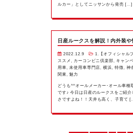
ルカー」としてニッサンから発売 […]
日産ルークスを解説！内外装や
2022.12.9
1.【オフィシャル
ススメ
,
カーコンビニ倶楽部
,
キャン
用車
,
未使用車専門店
,
横浜
,
特徴
,
神
関東
,
魅力
どうも^^オールメーカー･オール車
です♪ 今日は日産のルークスをご紹
さですよね！！天井も高く、子育て […