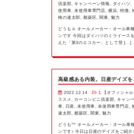
倶楽部
,
キャンペーン情報
,
ダイハツ
,
使用車
,
未使用車専門店
,
横浜
,
特徴
,
検の速太郎
,
都築区
,
関東
,
魅力
どうも‎☺ オールメーカー・オール
ンです
今回はダイハツのミライースを
えた「第3のエコカー」として登 […]
高級感ある内装。日産デイズを
2022.12.14
1.【オフィシャ
ススメ
,
カーコンビニ倶楽部
,
キャン
車
,
日産
,
未使用車
,
未使用車専門店
,
速太郎
,
都築区
,
関東
,
魅力
どうも^^ オールメーカー・オール
ンです♪ 今日は日産のデイズをご紹介