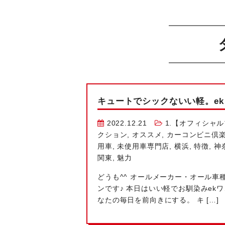
キュートでシックないい軽。e
2022.12.21
1.【オフィシャ
クション
,
オススメ
,
カーコンビニ倶
用車
,
未使用車専門店
,
横浜
,
特徴
,
神
関東
,
魅力
どうも^^ オールメーカー・オール
ンです♪ 本日はいい軽でお馴染みek
なたの毎日を前向きにする。 キ […]