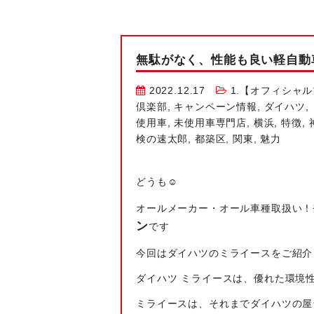
無駄がなく、性能も良い軽自動
2022.12.17
1.【オフィシャ
倶楽部
,
キャンペーン情報
,
ダイハツ
,
使用車
,
未使用車専門店
,
横浜
,
特徴
,
検の速太郎
,
都築区
,
関東
,
魅力
どうも‎☺
オールメーカー・オール車種取扱い！
ン
です
今回はダイハツのミライースをご紹介
ダイハツ ミライースは、優れた環境
ミライースは、それまでダイハツの屋