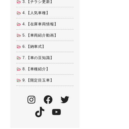
3.【チラシ更新】
4.【人気車種】
4.【在庫車両情報】
5.【車両紹介動画】
6.【納車式】
7.【車の豆知識】
8.【車種紹介】
9.【限定目玉車】
Instagram
Facebook
Twitter
TikTok
YouTube