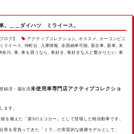
車。＿＿ダイハツ ミライース。
ルブログ】
アクティブコレクション
,
オススメ
,
カーコンビニ
ミライース
,
仲町台
,
入庫情報
,
全国納車可能
,
新古車
,
新車
,
未
神奈川
,
車
,
車を買うなら
,
車好き
,
車好きな人と繋がりたい
,
車
未使用車専門店アクティブコレクショ
登録済・届出済
します。
性能を備えた「第3のエコカー」として登場した軽自動車です。
台骨を背負ってきた「ミラ」の実質的な後継モデルとして、