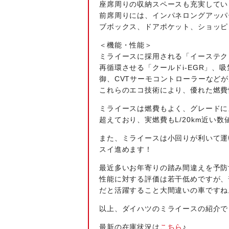
座席周りの収納スペースも充実してい
前席周りには、インパネロングアッパ
ブボックス、ドアポケット、ショッピ
＜機能・性能＞
ミライースに採用される「イーステク
再循環させる「クールドi-EGR」
御、CVTサーモコントローラーなど
これらのエコ技術により、優れた燃費
ミライースは燃費もよく、グレードによ
超えており、実燃費もL/20km近い数
また、ミライースは小回りが利いて運
スイ進めます！
最近多いお年寄りの踏み間違えを予防
性能に対する評価は若干低めですが、
だと活躍すること大間違いの車ですね
以上、ダイハツのミライースの紹介で
最新の在庫状況は
こちら
♪