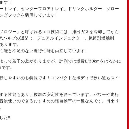
ます！
ートレイ、センターフロアトレイ、ドリンクホルダー、グロー
ングフックを装備しています！
ノロジー」と呼ばれるエコ技術には、排出ガスを冷却してから
、吸気バルブの遅閉じ、デュアルインジェクター、気筒別燃焼制
があります。
性能と不足のない走行性能を両立しています！
って若干の差がありますが、計測では燃費L/30kmをはるかに
値です。
転しやすいのも特長です！コンパクトなボディで狭い道もスイ
する性能もあり、抜群の安定性を誇っています。パワーや走行
普段使いのできるおすすめの軽自動車の一種なんです。街乗り
。
した‼