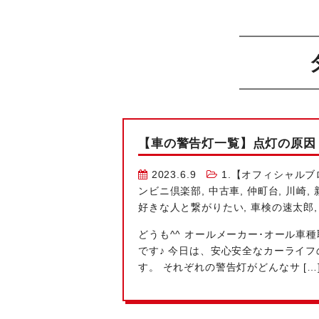
【車の警告灯一覧】点灯の原因
2023.6.9
1.【オフィシャルブ
ンビニ倶楽部
,
中古車
,
仲町台
,
川崎
,
好きな人と繋がりたい
,
車検の速太郎
どうも^^ オールメーカー･オール車
です♪ 今日は、安心安全なカーライ
す。 それぞれの警告灯がどんなサ […