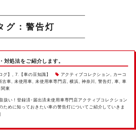
タグ：警告灯
・対処法をご紹介します。
ログ】
,
7.【車の豆知識】
アクティブコレクション
,
カーコ
新古車
,
未使用車
,
未使用車専門店
,
横浜
,
神奈川
,
警告灯
,
車
,
車
,
関東
種取扱い！登録済･届出済未使用車専門店アクティブコレクション
フのために知っておきたい車の警告灯についてご紹介していきま
]