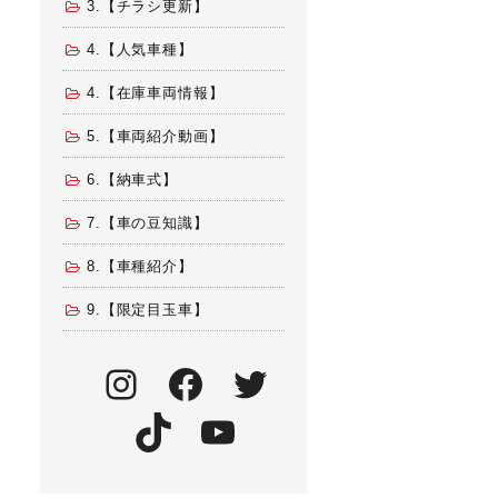
3.【チラシ更新】
4.【人気車種】
4.【在庫車両情報】
5.【車両紹介動画】
6.【納車式】
7.【車の豆知識】
8.【車種紹介】
9.【限定目玉車】
Instagram
Facebook
Twitter
TikTok
YouTube