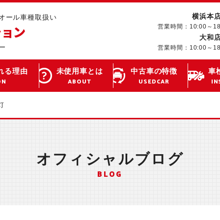
横浜本
･オール車種取扱い
営業時間：10:00～1
大和
営業時間：10:00～1
れる理由
未使用車とは
中古車の特徴
車
ON
ABOUT
USEDCAR
IN
灯
オフィシャルブログ
BLOG