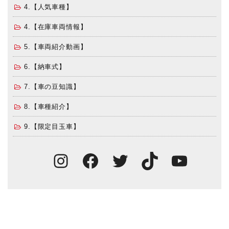
4.【人気車種】
4.【在庫車両情報】
5.【車両紹介動画】
6.【納車式】
7.【車の豆知識】
8.【車種紹介】
9.【限定目玉車】
Instagram
Facebook
Twitter
TikTok
You