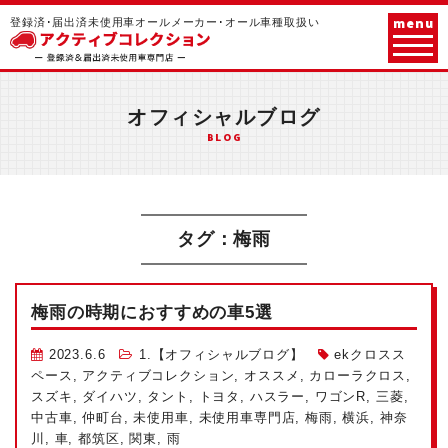
menu
登録済･届出済未使用車オールメーカー･オール車種取扱い
オフィシャルブログ
BLOG
タグ：梅雨
梅雨の時期におすすめの車5選
2023.6.6
1.【オフィシャルブログ】
ekクロスス
ペース
,
アクティブコレクション
,
オススメ
,
カローラクロス
,
スズキ
,
ダイハツ
,
タント
,
トヨタ
,
ハスラー
,
ワゴンR
,
三菱
,
中古車
,
仲町台
,
未使用車
,
未使用車専門店
,
梅雨
,
横浜
,
神奈
川
,
車
,
都筑区
,
関東
,
雨