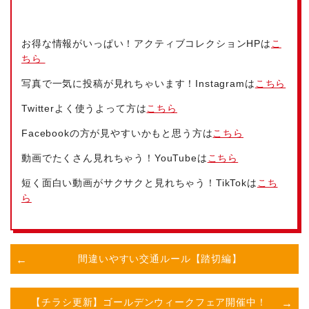
お得な情報がいっぱい！アクティブコレクションHPは
こ
ちら
写真で一気に投稿が見れちゃいます！Instagramは
こちら
Twitterよく使うよって方は
こちら
Facebookの方が見やすいかもと思う方は
こちら
動画でたくさん見れちゃう！YouTubeは
こちら
短く面白い動画がサクサクと見れちゃう！TikTokは
こち
ら
間違いやすい交通ルール【踏切編】
【チラシ更新】ゴールデンウィークフェア開催中！