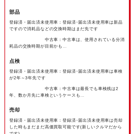
部品
登録済・届出済未使用車：
登録済･届出済未使用車は新品
ですので消耗品などの
交換時期はまだ先です
中古車：
中古車は、使用されている分
消
耗品の交換時期が目前かも…
点検
登録済・届出済未使用車：
登録済･届出済未使用車は車検
が
2年～3年先です
中古車：
中古車は最長でも車検残は
2
年、数か月先に車検という
ケースも…
売却
登録済・届出済未使用車：
登録済･届出済未使用車は売却
した時もまだまだ高価買取可能です
(新しいクルマだから
です)