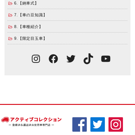
6.【納車式】
7.【車の豆知識】
8.【車種紹介】
9.【限定目玉車】
Instagram
Facebook
Twitter
TikTok
You