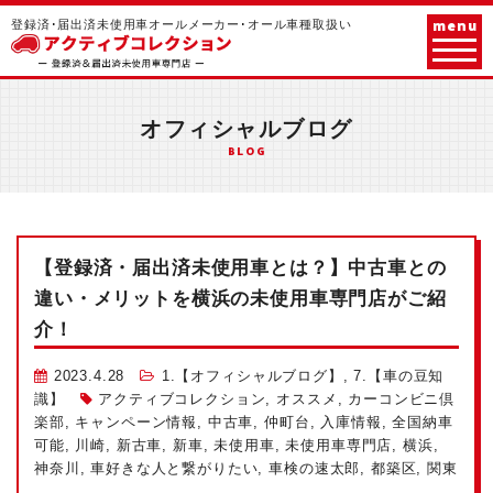
menu
登録済･届出済未使用車オールメーカー･オール車種取扱い
オフィシャルブログ
BLOG
【登録済・届出済未使用車とは？】中古車との
違い・メリットを横浜の未使用車専門店がご紹
介！
2023.4.28
1.【オフィシャルブログ】
,
7.【車の豆知
識】
アクティブコレクション
,
オススメ
,
カーコンビニ倶
楽部
,
キャンペーン情報
,
中古車
,
仲町台
,
入庫情報
,
全国納車
可能
,
川崎
,
新古車
,
新車
,
未使用車
,
未使用車専門店
,
横浜
,
神奈川
,
車好きな人と繋がりたい
,
車検の速太郎
,
都築区
,
関東