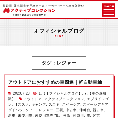
menu
登録済･届出済未使用車オールメーカー･オール車種取扱い
オフィシャルブログ
BLOG
タグ：レジャー
アウトドアにおすすめの車四選｜軽自動車編
2023.7.28
1.【オフィシャルブログ】
,
7.【車の豆知
識】
アウトドア
,
アクティブコレクション
,
エブリイワゴ
ン
,
オススメ
,
キャンプ
,
スズキ
,
スペーシア
,
スペーシアギア
,
ダイハツ
,
タフト
,
レジャー
,
三菱
,
中古車
,
仲町台
,
新古車
,
新車
,
未使用車
,
未使用車専門店
,
横浜
,
神奈川
,
車
,
関東