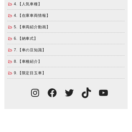
4.【人気車種】
4.【在庫車両情報】
5.【車両紹介動画】
6.【納車式】
7.【車の豆知識】
8.【車種紹介】
9.【限定目玉車】
Instagram
Facebook
Twitter
TikTok
You