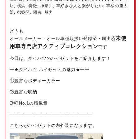
店
,
横浜
,
特徴
,
神奈川
,
車好きな人と繋がりたい
,
車検の速太
郎
,
都築区
,
関東
,
魅力
どうも
未使
オールメーカー・オール車種取扱い
登録済・届出済
用車専門店アクティブコレクション
です
今日は、ダイハツのハイゼットをご紹介します！
━★ダイハツ ハイゼットの魅力★━━
①豊富なボディーカラー
②豊富な収納
③軽No.1の積載量
━━━━━━━━━━━━━━━━━━
こちらがハイゼットの内外装になります。