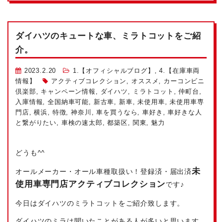
ダイハツのキュートな車、ミラトコットをご紹
介。
2023.2.20
1.【オフィシャルブログ】
,
4.【在庫車両
情報】
アクティブコレクション
,
オススメ
,
カーコンビニ
倶楽部
,
キャンペーン情報
,
ダイハツ
,
ミラトコット
,
仲町台
,
入庫情報
,
全国納車可能
,
新古車
,
新車
,
未使用車
,
未使用車専
門店
,
横浜
,
特徴
,
神奈川
,
車を買うなら
,
車好き
,
車好きな人
と繋がりたい
,
車検の速太郎
,
都築区
,
関東
,
魅力
どうも^^
未
オールメーカー・オール車種取扱い！登録済・届出済
使用車専門店アクティブコレクション
です♪
今日はダイハツのミラトコットをご紹介致します。
ダイハツのミラは聞いたことがある人が多いと思います。