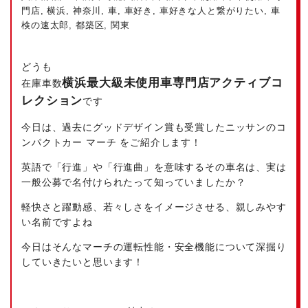
門店
,
横浜
,
神奈川
,
車
,
車好き
,
車好きな人と繋がりたい
,
車
検の速太郎
,
都築区
,
関東
どうも
横浜最大級
未使用車専門店アクティブコ
在庫車数
レクション
です
今日は、過去にグッドデザイン賞も受賞したニッサンのコ
ンパクトカー マーチ をご紹介します！
英語で「行進」や「行進曲」を意味するその車名は、実は
一般公募で名付けられたって知っていましたか？
軽快さと躍動感、若々しさをイメージさせる、親しみやす
い名前ですよね
今日はそんなマーチの運転性能・安全機能について深掘り
していきたいと思います！