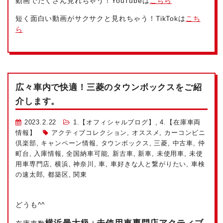
動画でたくさん見れちゃう！YouTubeは
こちら
短く面白い動画がサクサクと見れちゃう！TikTokは
こち
ら
広々車内で快適！三菱のタウンボックスをご紹
介します。
2023.2.22
1.【オフィシャルブログ】
,
4.【在庫車両
情報】
アクティブコレクション
,
オススメ
,
カーコンビニ
倶楽部
,
キャンペーン情報
,
タウンボックス
,
三菱
,
中古車
,
仲
町台
,
入庫情報
,
全国納車可能
,
新古車
,
新車
,
未使用車
,
未使
用車専門店
,
横浜
,
神奈川
,
車
,
車好きな人と繋がりたい
,
車検
の速太郎
,
都築区
,
関東
どうも^^