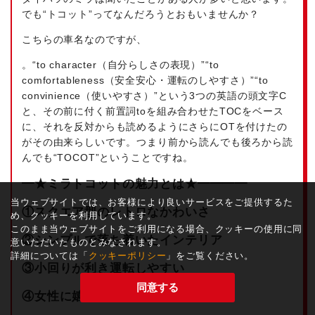
でも“トコット”ってなんだろうとおもいませんか？
こちらの車名なのですが、
。“to character（自分らしさの表現）”“to
comfortableness（安全安心・運転のしやすさ）”“to
convinience（使いやすさ）”という3つの英語の頭文字C
と、その前に付く前置詞toを組み合わせたTOCをベース
に、それを反対からも読めるようにさらにOTを付けたの
がその由来らしいです。つまり前から読んでも後ろから読
んでも“TOCOT”ということですね。
━★ミラトコットの魅力とは★━━━━
当ウェブサイトでは、お客様により良いサービスをご提供するた
①スクエア型のレトロなかわいさ
め、クッキーを利用しています。
このまま当ウェブサイトをご利用になる場合、クッキーの使用に同
②シンプルで落ち着いたインテリア
意いただいたものとみなされます。
詳細については「
クッキーポリシー
」をご覧ください。
③小回りが利き運転しやすい
同意する
④女性に嬉しい機能がたくさん