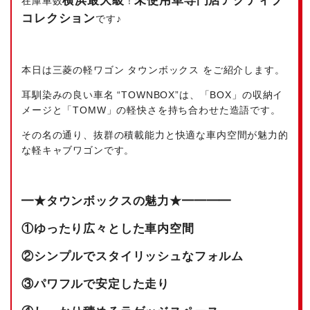
横浜最大級
未使用車専門店アクティブ
在庫車数
！
コレク
ション
です♪
本日は三菱の軽ワゴン タウンボックス をご紹介します。
耳馴染みの良い車名 “TOWNBOX”は、「BOX」の収納イ
メージと「TOMW」の軽快さを持ち合わせた造語です。
その名の通り、抜群の積載能力と快適な車内空間が魅力的
な軽キャブワゴンです。
━★タウンボックスの魅力★━━━━
①ゆったり広々とした車内空間
②シンプルでスタイリッシュなフォルム
③パワフルで安定した走り