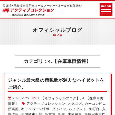
menu
登録済･届出済未使用車オールメーカー･オール車種取扱い
オフィシャルブログ
BLOG
カテゴリ：4.【在庫車両情報】
ジャンル最大級の積載量が魅力なハイゼットを
ご紹介。
2023.2.25
1.【オフィシャルブログ】
,
4.【在庫車両
情報】
アクティブコレクション
,
オススメ
,
カーコンビニ
倶楽部
,
キャンペーン情報
,
ダイハツ
,
ハイゼット
,
仲町台
,
入
庫情報
,
全国納車可能
,
新古車
,
新車
,
未使用車
,
未使用車専門