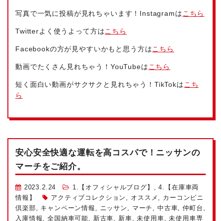
写真で一気に投稿が見れちゃいます！Instagramは
こちら
Twitterよく使うよって方は
こちら
Facebookの方が見やすいかもと思う方は
こちら
動画でたくさん見れちゃう！YouTubeは
こちら
短く面白い動画がサクサクと見れちゃう！TikTokは
こち
ら
安心安全快適な運転を高コスパで！ニッサンの
マーチをご紹介。
2023.2.24
1.【オフィシャルブログ】
,
4.【在庫車両
情報】
アクティブコレクション
,
オススメ
,
カーコンビニ
倶楽部
,
キャンペーン情報
,
ニッサン
,
マーチ
,
中古車
,
仲町台
,
入庫情報
,
全国納車可能
,
新古車
,
新車
,
未使用車
,
未使用車専