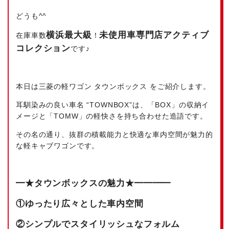
どうも^^
横浜最大級
未使用車専門店アクティブ
在庫車数
！
コレク
ション
です♪
本日は三菱の軽ワゴン タウンボックス をご紹介します。
耳馴染みの良い車名 “TOWNBOX”は、「BOX」の収納イ
メージと「TOMW」の軽快さを持ち合わせた造語です。
その名の通り、抜群の積載能力と快適な車内空間が魅力的
な軽キャブワゴンです。
━★タウンボックスの魅力★━━━━
①ゆったり広々とした車内空間
②シンプルでスタイリッシュなフォルム