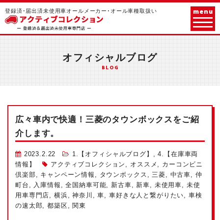
menu
登録済･届出済未使用車オールメーカー･オール車種取扱い
オフィシャルブログ
BLOG
広々車内で快適！三菱のタウンボックスをご紹
介します。
2023.2.22
1.【オフィシャルブログ】
,
4.【在庫車両
情報】
アクティブコレクション
,
オススメ
,
カーコンビニ
倶楽部
,
キャンペーン情報
,
タウンボックス
,
三菱
,
中古車
,
仲
町台
,
入庫情報
,
全国納車可能
,
新古車
,
新車
,
未使用車
,
未使
用車専門店
,
横浜
,
神奈川
,
車
,
車好きな人と繋がりたい
,
車検
の速太郎
,
都築区
,
関東