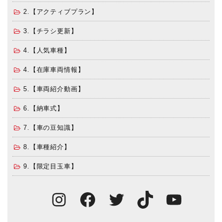
2.【アクティブプラン】
3.【チラシ更新】
4.【人気車種】
4.【在庫車両情報】
5.【車両紹介動画】
6.【納車式】
7.【車の豆知識】
8.【車種紹介】
9.【限定目玉車】
Instagram
Facebook
Twitter
TikTok
You