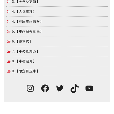
3.【チラシ更新】
4.【人気車種】
4.【在庫車両情報】
5.【車両紹介動画】
6.【納車式】
7.【車の豆知識】
8.【車種紹介】
9.【限定目玉車】
Instagram
Facebook
Twitter
TikTok
You