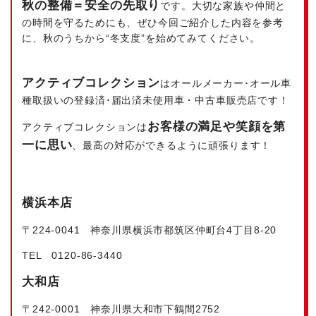
秋の整備＝安全の先取り
です。大切な家族や仲間と
の時間を守るためにも、ぜひ今回ご紹介した内容を参考
に、秋のうちから“冬支度”を始めてみてください。
アクティブコレクション
はオールメーカー･オール車
種取扱いの登録済･届出済未使用車・中古車販売店です！
お客様の満足や笑顔を第
アクティブコレクションは
一に思い
、最高の対応ができるように頑張ります！
横浜本店
〒224‐0041 神奈川県横浜市都筑区仲町台4丁目8-20
TEL 0120-86-3440
大和店
〒242-0001 神奈川県大和市下鶴間2752