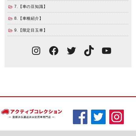
7.【車の豆知識】
8.【車種紹介】
9.【限定目玉車】
Instagram
Facebook
Twitter
TikTok
You