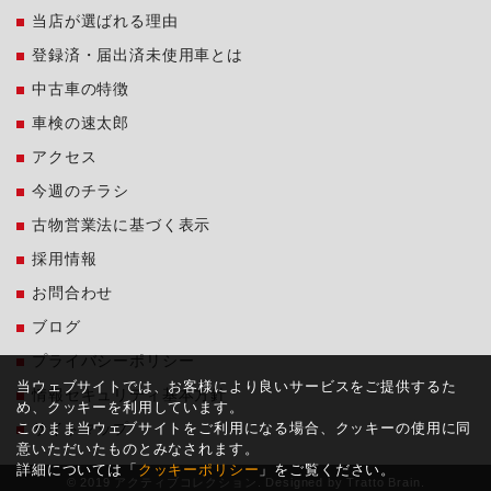
当店が選ばれる理由
登録済・届出済未使用車とは
中古車の特徴
車検の速太郎
アクセス
今週のチラシ
古物営業法に基づく表示
採用情報
お問合わせ
ブログ
プライバシーポリシー
当ウェブサイトでは、お客様により良いサービスをご提供するた
情報セキュリティ基本方針
め、クッキーを利用しています。
このまま当ウェブサイトをご利用になる場合、クッキーの使用に同
サイトマップ
意いただいたものとみなされます。
詳細については「
クッキーポリシー
」をご覧ください。
© 2019 アクティブコレクション. Designed by
Tratto Brain
.