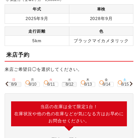
年式
車検
2025年9月
2028年9月
走行距離
色
5km
ブラックマイカメタリック
来店予約
来店ご希望日◯を選択してください。
日
月
火
水
木
金
土
8/9
8/10
8/11
8/12
8/13
8/14
8/15
当店の在庫は全て限定1台！
在庫状況や他の色の在庫などが気になる方はお早めに
お問合せください。