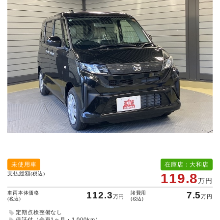
未使用車
在庫店：大和店
支払総額
(税込)
119.8
万円
車両本体価格
112.3
諸費用
7.5
万円
万円
(税込)
(税込)
定期点検整備なし
保証付（全車1ヶ月・1,000km）