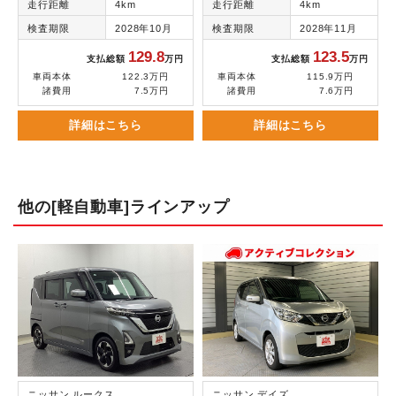
走行距離
4km
走行距離
4km
検査期限
2028年10月
検査期限
2028年11月
129.8
123.5
支払総額
万円
支払総額
万円
車両本体
122.3万円
車両本体
115.9万円
諸費用
7.5万円
諸費用
7.6万円
詳細はこちら
詳細はこちら
他の[軽自動車]ラインアップ
ニッサン ルークス
ニッサン デイズ