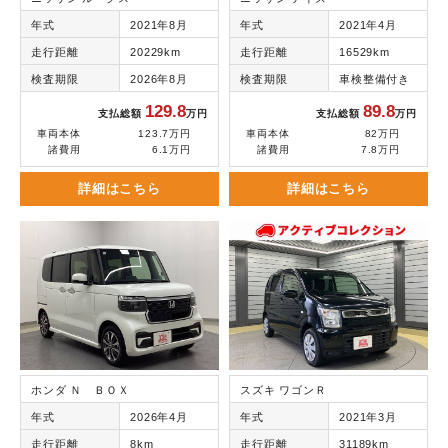
年式
2021年8月
年式
2021年4月
走行距離
20229km
走行距離
16529km
検査期限
2026年8月
検査期限
車検整備付き
129.8
89.8
支払総額
万円
支払総額
万円
車両本体
123.7万円
車両本体
82万円
諸費用
6.1万円
諸費用
7.8万円
詳細はこちら
詳細はこちら
ホンダ Ｎ ＢＯＸ
スズキ ワゴンＲ
年式
2026年4月
年式
2021年3月
走行距離
8km
走行距離
31189km