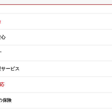
台
安心
す
理サービス
応
の保険