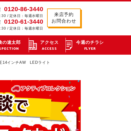
0120-86-3440
店
来店予約
8:30 / 定休日：毎週水曜日
0120-61-3440
お問合わせ
店
8:30 / 定休日：毎週水曜日
検の速太郎
アクセス
今週のチラシ
SPECTION
ACCESS
FLYER
14インチAW LEDライト