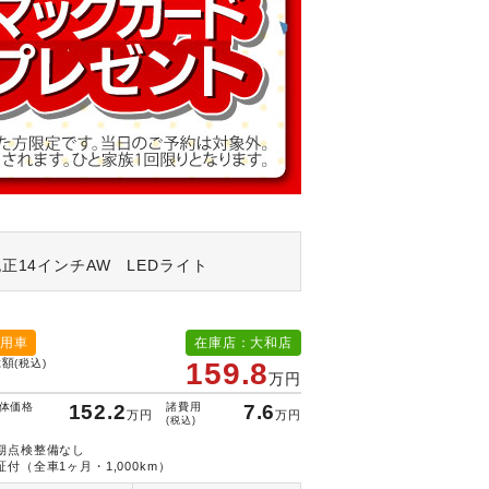
14インチAW LEDライト
用車
在庫店：大和店
総額
(税込)
159.8
万円
体価格
152.2
諸費用
7.6
万円
万円
(税込)
期点検整備なし
証付（全車1ヶ月・1,000km）