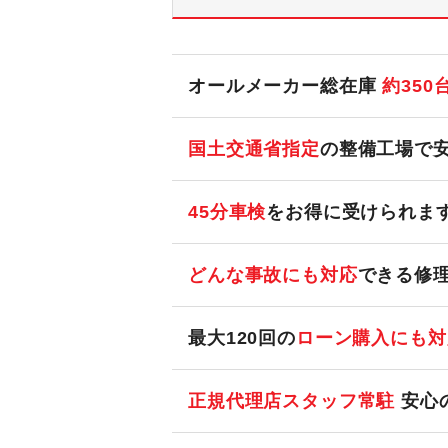
オールメーカー総在庫
約
350
国土交通省指定
の整備工場で
45分車検
をお得に受けられま
どんな事故にも対応
できる修
最大120回の
ローン購入にも対
正規代理店スタッフ常駐
安心