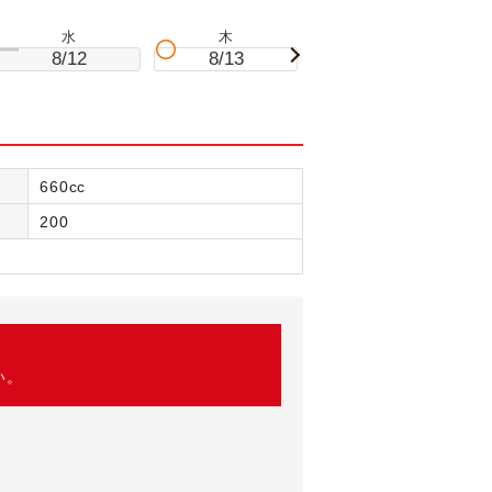
水
木
金
8/12
8/13
8/14
660cc
200
い。