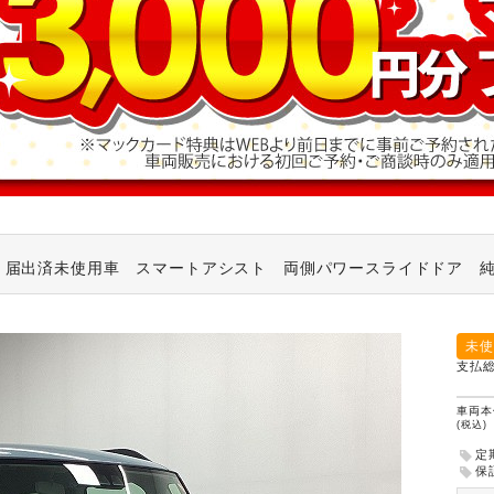
ス
届出済未使用車 スマートアシスト 両側パワースライドドア 純正
未使
支払
車両本
(税込)
定
保