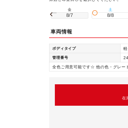
金
土
8/7
8/8
車両情報
ボディタイプ
軽
管理番号
2
全色ご用意可能です☆ 他の色・グレー
在