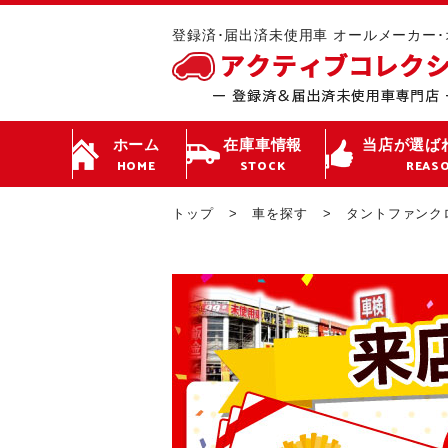
登録済･届出済未使用車 オールメーカー
ホーム
在庫車情報
当店が選ば
HOME
STOCK
REAS
トップ
車を探す
タントファンク