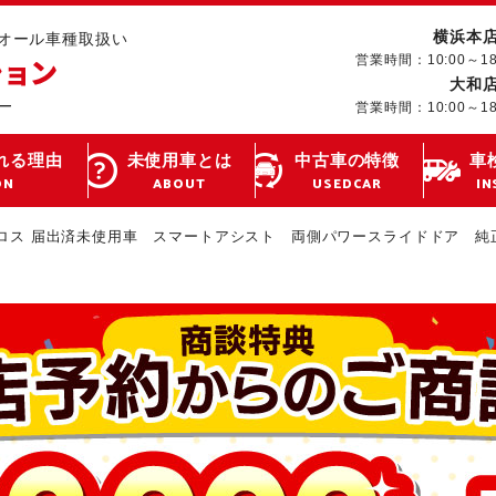
横浜本
･オール車種取扱い
営業時間：10:00～1
大和
営業時間：10:00～1
れる理由
未使用車とは
中古車の特徴
車
ON
ABOUT
USEDCAR
IN
ロス 届出済未使用車 スマートアシスト 両側パワースライドドア 純正