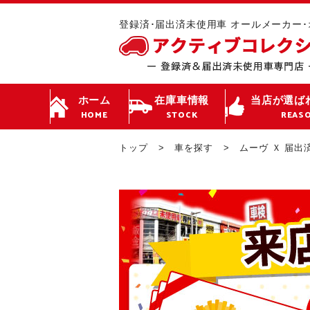
登録済･届出済未使用車 オールメーカー
ホーム
在庫車情報
当店が選ば
HOME
STOCK
REAS
トップ
車を探す
ムーヴ Ｘ 届出