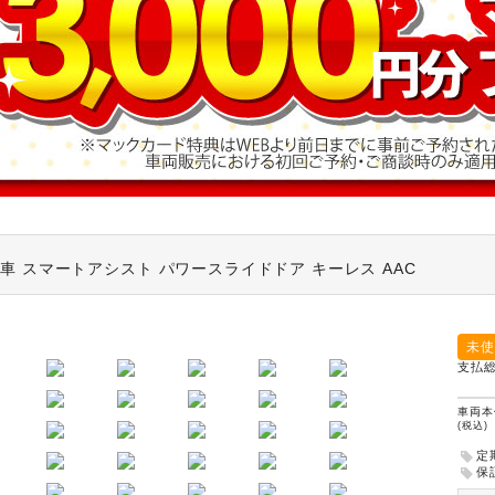
車 スマートアシスト パワースライドドア キーレス AAC
未使
支払
車両本
(税込)
定
保