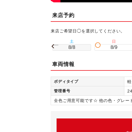
来店予約
来店ご希望日◯を選択してください。
土
日
8/8
8/9
車両情報
ボディタイプ
軽
管理番号
2
全色ご用意可能です☆ 他の色・グレー