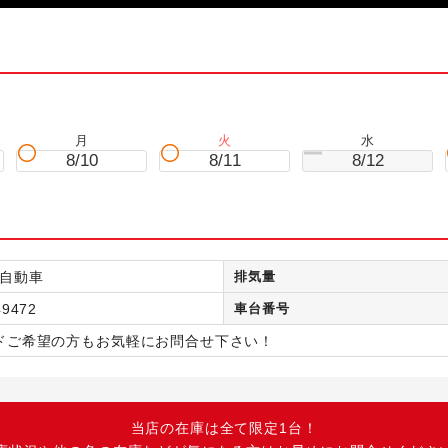
月
火
水
8/10
8/11
8/12
自動車
排気量
49472
車台番号
ドご希望の方もお気軽にお問合せ下さい！
当店の在庫は全て限定1台！