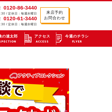
0120-86-3440
店
来店予約
8:30 / 定休日：毎週水曜日
0120-61-3440
お問合わせ
店
8:30 / 定休日：毎週水曜日
検の速太郎
アクセス
今週のチラシ
SPECTION
ACCESS
FLYER