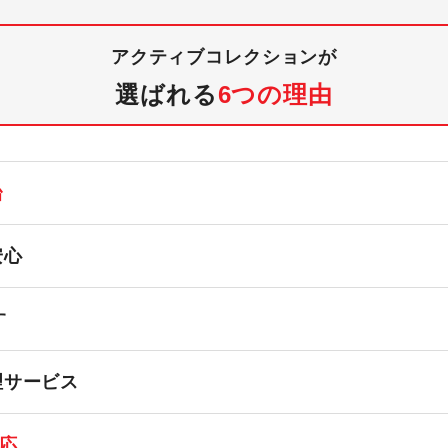
アクティブコレクションが
選ばれる
6つの理由
台
安心
す
理サービス
応