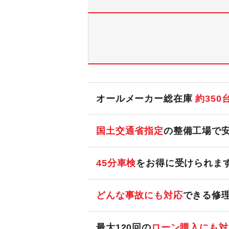
オールメーカー総在庫
約
350
国土交通省指定
の整備工場で
45分車検
をお得に受けられま
どんな事故にも対応
できる修
最大120回の
ローン購入にも対