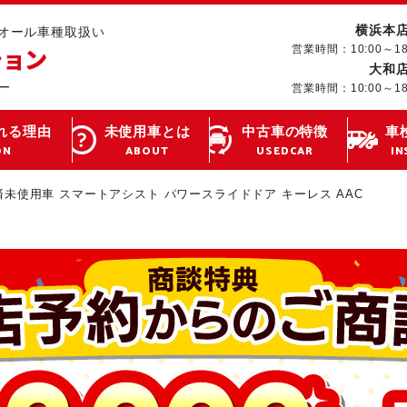
横浜本
･オール車種取扱い
営業時間：10:00～1
大和
営業時間：10:00～1
れる理由
未使用車とは
中古車の特徴
車
ON
ABOUT
USEDCAR
IN
済未使用車 スマートアシスト パワースライドドア キーレス AAC