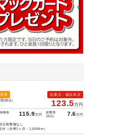
用車
在庫店：横浜本店
総額
(税込)
123.5
万円
体価格
115.9
諸費用
7.6
万円
万円
(税込)
期点検整備なし
証付（全車1ヶ月・1,000km）