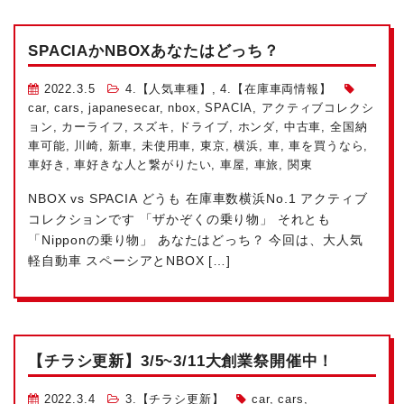
SPACIAかNBOXあなたはどっち？
2022.3.5
4.【人気車種】
,
4.【在庫車両情報】
car
,
cars
,
japanesecar
,
nbox
,
SPACIA
,
アクティブコレクシ
ョン
,
カーライフ
,
スズキ
,
ドライブ
,
ホンダ
,
中古車
,
全国納
車可能
,
川崎
,
新車
,
未使用車
,
東京
,
横浜
,
車
,
車を買うなら
,
車好き
,
車好きな人と繋がりたい
,
車屋
,
車旅
,
関東
NBOX vs SPACIA どうも
在庫車数横浜No.1
アクティブ
コレクションです
「ザかぞくの乗り物」 それとも
「Nipponの乗り物」 あなたはどっち？
今回は、大人気
軽自動車
スペーシアとNBOX […]
【チラシ更新】3/5~3/11大創業祭開催中！
2022.3.4
3.【チラシ更新】
car
,
cars
,