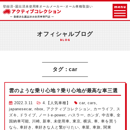
menu
登録済･届出済未使用車オールメーカー･オール車種取扱い
オフィシャルブログ
BLOG
タグ：car
雲のような乗り心地？乗り心地が最高な車三選
2022.3.11
4.【人気車種】
car
,
cars
,
japanesecar
,
nbox
,
アクティブコレクション
,
カーライフ
,
ス
ズキ
,
ドライブ
,
ノートe-power
,
ハスラー
,
ホンダ
,
中古車
,
全
国納車可能
,
川崎
,
新車
,
未使用車
,
東京
,
横浜
,
車
,
車を買う
なら
,
車好き
,
車好きな人と繋がりたい
,
車屋
,
車旅
,
関東