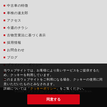
中古車の特徴
車検の速太郎
アクセス
今週のチラシ
古物営業法に基づく表示
採用情報
お問合わせ
ブログ
プライバシーポリシー
当ウェブサイトでは、お客様により良いサービスをご提供するた
情報セキュリティ基本方針
め、クッキーを利用しています。
このまま当ウェブサイトをご利用になる場合、クッキーの使用に同
サイトマップ
意いただいたものとみなされます。
詳細については「
クッキーポリシー
」をご覧ください。
© 2019 アクティブコレクション. Designed by
Tratto Brain
.
同意する