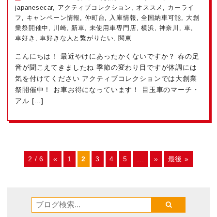
japanesecar
,
アクティブコレクション
,
オススメ
,
カーライ
フ
,
キャンペーン情報
,
仲町台
,
入庫情報
,
全国納車可能
,
大創
業祭開催中
,
川崎
,
新車
,
未使用車専門店
,
横浜
,
神奈川
,
車
,
車好き
,
車好きな人と繋がりたい
,
関東
こんにちは！ 最近やけにあったかくないですか？ 春の足
音が聞こえてきましたね
季節の変わり目ですが体調には
気を付けてください
アクティブコレクションでは大創業
祭開催中！ お車お得になっています！ 目玉車のマーチ・
アル […]
2 / 6
«
1
2
3
4
5
...
»
最後 »