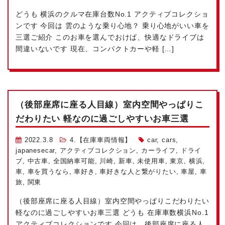
どうも
横浜のクルマ在庫台数No.1
アクティブコレクショ
ンです
今回は 雲のような乗り心地？ 乗り心地がいい車を
三選ご紹介
このお車を選んでおけば、快適なドライブは
間違いないです
現在、コンパクトカーや軽 […]
（後部座席に座る人目線）室内空間やっぱりこ
だわりたい
軽なのに過ごしやすいお車三選
2022.3.8
4.【在庫車両情報】
car
,
cars
,
japanesecar
,
アクティブコレクション
,
カーライフ
,
ドライ
ブ
,
中古車
,
全国納車可能
,
川崎
,
新車
,
未使用車
,
東京
,
横浜
,
車
,
車を買うなら
,
車好き
,
車好きな人と繋がりたい
,
車屋
,
車
旅
,
関東
（後部座席に座る人目線）室内空間やっぱりこだわりたい
軽なのに過ごしやすいお車三選 どうも
在庫車数横浜No.1
アクティブコレクションです
今回は、後部座席に座る人